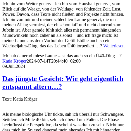
Ich bin vom Wetter genervt. Ich bin vom Haushalt genervt, vom
Blick auf die Waage, von der Weltlage, von fehlender Zeit, Lust,
Power. Davon, dass Texte nicht fließen und Projekte nicht funzen.
Ich bin von mir und meiner schlechten Laune genervt, die mir
meinen Alltag vermiest, der eh schon taff und nicht dauernd zum
Jubeln ist. Aber gerade fühlt sich alles mit permanent hängenden
Mundwinkeln noch zäher an als sonst – und ich frage mich: Ist
meine Laune aus dem Vorhof der Gefühlshölle auch so ein
Wechseljahrs-Ding, das das Leben Ü40 torpediert …?
Weiterlesen
Ich hab dauernd miese Laune – ist das auch so ein Ü40-Ding…?
Katia Kröger
2024-07-14T20:44:40+02:00
09.Juli.2024
Das jüngste Gesicht: Wie geht eigentlich
entspannt altern…?
Text: Katia Kröger
Als meine biologische Uhr tickte, sah ich überall nur Schwangere.
Seitdem ich Mitte 40 bin, seh’ ich überall nur Falten. Die Phase
beeinflusst die Perspektive, da scheint was dran zu sein. Nicht nur,
dass mich im Spiegel dauernd mein alterndes Ich mit hängenden