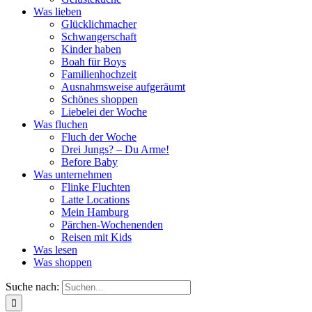
Was lieben
Glücklichmacher
Schwangerschaft
Kinder haben
Boah für Boys
Familienhochzeit
Ausnahmsweise aufgeräumt
Schönes shoppen
Liebelei der Woche
Was fluchen
Fluch der Woche
Drei Jungs? – Du Arme!
Before Baby
Was unternehmen
Flinke Fluchten
Latte Locations
Mein Hamburg
Pärchen-Wochenenden
Reisen mit Kids
Was lesen
Was shoppen
Suche nach: