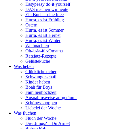
Easypeasy do-it-yourself
DAS machen wir heute
Ein Buch – eine Idee
Hurra, es ist Frühling
Ostern
Hurra, es ist Sommer
Hurra, es ist Herbst
Hurra, es ist Winter
Weihnachten
Oh-la-la-für-Omama
Ratzfatz-Rezepte
Gelüsteküche
Was lieben
Glücklichmacher
Schwangerschaft
Kinder haben
Boah für Boys
Familienhochzeit
Ausnahmsweise aufgeräumt
Schönes shoppen
Liebelei der Woche
Was fluchen
Fluch der Woche
Drei Jungs? – Du Arme!
Before Baby