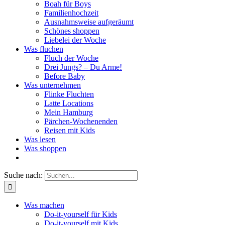
Boah für Boys
Familienhochzeit
Ausnahmsweise aufgeräumt
Schönes shoppen
Liebelei der Woche
Was fluchen
Fluch der Woche
Drei Jungs? – Du Arme!
Before Baby
Was unternehmen
Flinke Fluchten
Latte Locations
Mein Hamburg
Pärchen-Wochenenden
Reisen mit Kids
Was lesen
Was shoppen
Suche nach:
Was machen
Do-it-yourself für Kids
Do-it-yourself mit Kids