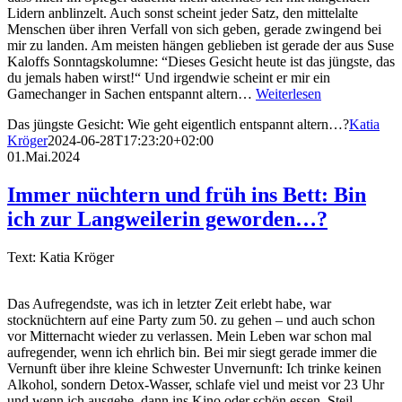
Lidern anblinzelt. Auch sonst scheint jeder Satz, den mittelalte
Menschen über ihren Verfall von sich geben, gerade zwingend bei
mir zu landen. Am meisten hängen geblieben ist gerade der aus Suse
Kaloffs Sonntagskolumne: “Dieses Gesicht heute ist das jüngste, das
du jemals haben wirst!“ Und irgendwie scheint er mir ein
Gamechanger in Sachen entspannt altern…
Weiterlesen
Das jüngste Gesicht: Wie geht eigentlich entspannt altern…?
Katia
Kröger
2024-06-28T17:23:20+02:00
01.Mai.2024
Immer nüchtern und früh ins Bett: Bin
ich zur Langweilerin geworden…?
Text: Katia Kröger
Das Aufregendste, was ich in letzter Zeit erlebt habe, war
stocknüchtern auf eine Party zum 50. zu gehen – und auch schon
vor Mitternacht wieder zu verlassen. Mein Leben war schon mal
aufregender, wenn ich ehrlich bin. Bei mir siegt gerade immer die
Vernunft über ihre kleine Schwester Unvernunft: Ich trinke keinen
Alkohol, sondern Detox-Wasser, schlafe viel und meist vor 23 Uhr
und wenn ich ausgehe, dann ins Kino oder schön essen. Steil