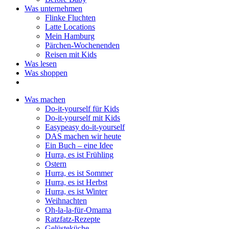
Was unternehmen
Flinke Fluchten
Latte Locations
Mein Hamburg
Pärchen-Wochenenden
Reisen mit Kids
Was lesen
Was shoppen
Was machen
Do-it-yourself für Kids
Do-it-yourself mit Kids
Easypeasy do-it-yourself
DAS machen wir heute
Ein Buch – eine Idee
Hurra, es ist Frühling
Ostern
Hurra, es ist Sommer
Hurra, es ist Herbst
Hurra, es ist Winter
Weihnachten
Oh-la-la-für-Omama
Ratzfatz-Rezepte
Gelüsteküche