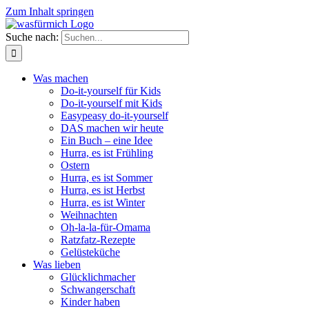
Zum Inhalt springen
Suche nach:
Was machen
Do-it-yourself für Kids
Do-it-yourself mit Kids
Easypeasy do-it-yourself
DAS machen wir heute
Ein Buch – eine Idee
Hurra, es ist Frühling
Ostern
Hurra, es ist Sommer
Hurra, es ist Herbst
Hurra, es ist Winter
Weihnachten
Oh-la-la-für-Omama
Ratzfatz-Rezepte
Gelüsteküche
Was lieben
Glücklichmacher
Schwangerschaft
Kinder haben