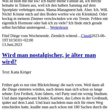
Was ist bloß mit mir los? Ich blaffe meine Familie an, ich breche
beinahe in Tränen aus, weil ich den halben Samstag auf dem
Sportplatz verbringen muss. Mama-Managment halt. Aber. Ich. Will.
Nicht! Könnte mich auf den Boden werfen wie ein Kleinkind. Oder
bockig in meinem Zimmer verschwinden wie ein Teenie. Fehlen mir
eigentlich Hormone oder hab ich zu viele? Ich finde mich gerade
selbst furchtbar anstrengend…
Weiterlesen
Fünf Dinge vom Wochenende. Ziemlich wütend…
Claudi
2023-06-
19T10:50:01+02:00
13.Juni.2023
Wird man nostalgischer, je älter man
wird?
Text: Katia Kröger
Früher gab es nur eine Blickrichtung: die nach vorn. Weil dann all
die Dinge eintreten würden, nach denen man sich schon so lange
sehnte: Erst Freiheit, Auto fahren, viel Party und ein wenig Studium.
Und dann irgendwann Kinder, Karriere, das Leben in der Großstadt,
später auf dem Land. Und kurz nachdem man sich für einen Weg
entschieden hatte, knallte man auch schon mit 180 Sachen durch die