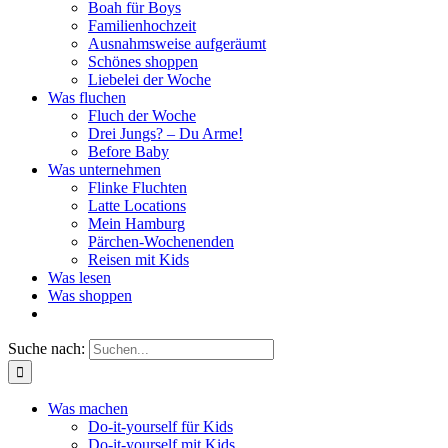
Boah für Boys
Familienhochzeit
Ausnahmsweise aufgeräumt
Schönes shoppen
Liebelei der Woche
Was fluchen
Fluch der Woche
Drei Jungs? – Du Arme!
Before Baby
Was unternehmen
Flinke Fluchten
Latte Locations
Mein Hamburg
Pärchen-Wochenenden
Reisen mit Kids
Was lesen
Was shoppen
Suche nach:
Was machen
Do-it-yourself für Kids
Do-it-yourself mit Kids