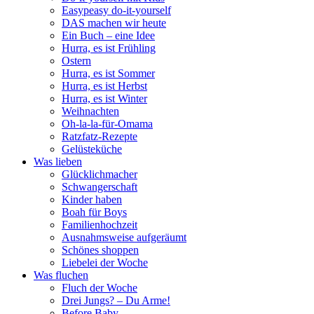
Easypeasy do-it-yourself
DAS machen wir heute
Ein Buch – eine Idee
Hurra, es ist Frühling
Ostern
Hurra, es ist Sommer
Hurra, es ist Herbst
Hurra, es ist Winter
Weihnachten
Oh-la-la-für-Omama
Ratzfatz-Rezepte
Gelüsteküche
Was lieben
Glücklichmacher
Schwangerschaft
Kinder haben
Boah für Boys
Familienhochzeit
Ausnahmsweise aufgeräumt
Schönes shoppen
Liebelei der Woche
Was fluchen
Fluch der Woche
Drei Jungs? – Du Arme!
Before Baby