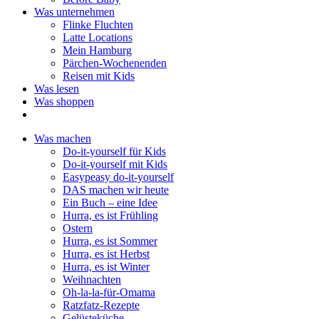
Was unternehmen
Flinke Fluchten
Latte Locations
Mein Hamburg
Pärchen-Wochenenden
Reisen mit Kids
Was lesen
Was shoppen
Was machen
Do-it-yourself für Kids
Do-it-yourself mit Kids
Easypeasy do-it-yourself
DAS machen wir heute
Ein Buch – eine Idee
Hurra, es ist Frühling
Ostern
Hurra, es ist Sommer
Hurra, es ist Herbst
Hurra, es ist Winter
Weihnachten
Oh-la-la-für-Omama
Ratzfatz-Rezepte
Gelüsteküche