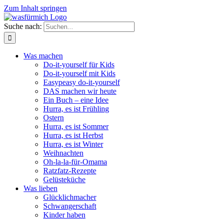
Zum Inhalt springen
Suche nach:
Was machen
Do-it-yourself für Kids
Do-it-yourself mit Kids
Easypeasy do-it-yourself
DAS machen wir heute
Ein Buch – eine Idee
Hurra, es ist Frühling
Ostern
Hurra, es ist Sommer
Hurra, es ist Herbst
Hurra, es ist Winter
Weihnachten
Oh-la-la-für-Omama
Ratzfatz-Rezepte
Gelüsteküche
Was lieben
Glücklichmacher
Schwangerschaft
Kinder haben