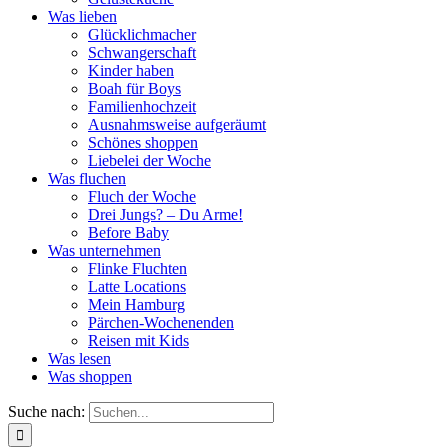
Was lieben
Glücklichmacher
Schwangerschaft
Kinder haben
Boah für Boys
Familienhochzeit
Ausnahmsweise aufgeräumt
Schönes shoppen
Liebelei der Woche
Was fluchen
Fluch der Woche
Drei Jungs? – Du Arme!
Before Baby
Was unternehmen
Flinke Fluchten
Latte Locations
Mein Hamburg
Pärchen-Wochenenden
Reisen mit Kids
Was lesen
Was shoppen
Suche nach: