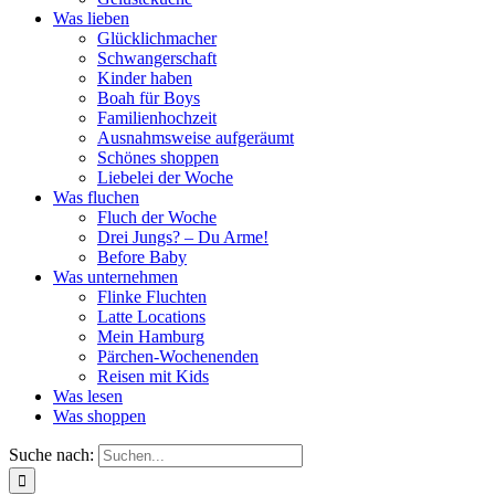
Was lieben
Glücklichmacher
Schwangerschaft
Kinder haben
Boah für Boys
Familienhochzeit
Ausnahmsweise aufgeräumt
Schönes shoppen
Liebelei der Woche
Was fluchen
Fluch der Woche
Drei Jungs? – Du Arme!
Before Baby
Was unternehmen
Flinke Fluchten
Latte Locations
Mein Hamburg
Pärchen-Wochenenden
Reisen mit Kids
Was lesen
Was shoppen
Suche nach: