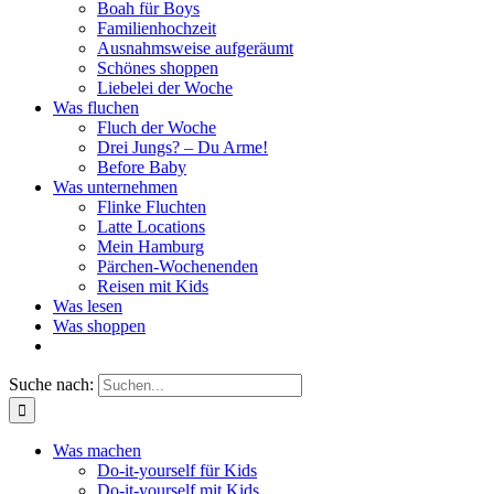
Boah für Boys
Familienhochzeit
Ausnahmsweise aufgeräumt
Schönes shoppen
Liebelei der Woche
Was fluchen
Fluch der Woche
Drei Jungs? – Du Arme!
Before Baby
Was unternehmen
Flinke Fluchten
Latte Locations
Mein Hamburg
Pärchen-Wochenenden
Reisen mit Kids
Was lesen
Was shoppen
Suche nach:
Was machen
Do-it-yourself für Kids
Do-it-yourself mit Kids