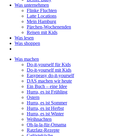
Was unternehmen
Flinke Fluchten
Latte Locations
Mein Hamburg
Pärchen-Wochenenden
Reisen mit Kids
Was lesen
Was shoppen
Was machen
Do-it-yourself für Kids
Do-it-yourself mit Kids
Easypeasy do-it-yourself
DAS machen wir heute
Ein Buch – eine Idee
Hurra, es ist Frühling
Ostern
Hurra, es ist Sommer
Hurra, es ist Herbst
Hurra, es ist Winter
Weihnachten
Oh-la-la-für-Omama
Ratzfatz-Rezepte
Gelüsteküche