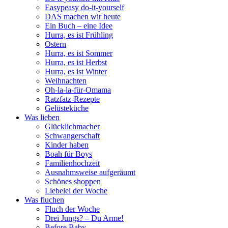
Easypeasy do-it-yourself
DAS machen wir heute
Ein Buch – eine Idee
Hurra, es ist Frühling
Ostern
Hurra, es ist Sommer
Hurra, es ist Herbst
Hurra, es ist Winter
Weihnachten
Oh-la-la-für-Omama
Ratzfatz-Rezepte
Gelüsteküche
Was lieben
Glücklichmacher
Schwangerschaft
Kinder haben
Boah für Boys
Familienhochzeit
Ausnahmsweise aufgeräumt
Schönes shoppen
Liebelei der Woche
Was fluchen
Fluch der Woche
Drei Jungs? – Du Arme!
Before Baby