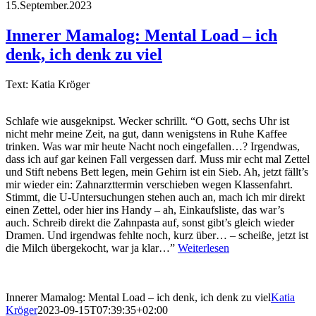
15.September.2023
Innerer Mamalog: Mental Load – ich
denk, ich denk zu viel
Text: Katia Kröger
Schlafe wie ausgeknipst. Wecker schrillt. “O Gott, sechs Uhr ist
nicht mehr meine Zeit, na gut, dann wenigstens in Ruhe Kaffee
trinken. Was war mir heute Nacht noch eingefallen…? Irgendwas,
dass ich auf gar keinen Fall vergessen darf. Muss mir echt mal Zettel
und Stift nebens Bett legen, mein Gehirn ist ein Sieb. Ah, jetzt fällt’s
mir wieder ein: Zahnarzttermin verschieben wegen Klassenfahrt.
Stimmt, die U-Untersuchungen stehen auch an, mach ich mir direkt
einen Zettel, oder hier ins Handy – ah, Einkaufsliste, das war’s
auch. Schreib direkt die Zahnpasta auf, sonst gibt’s gleich wieder
Dramen. Und irgendwas fehlte noch, kurz über… – scheiße, jetzt ist
die Milch übergekocht, war ja klar…”
Weiterlesen
Innerer Mamalog: Mental Load – ich denk, ich denk zu viel
Katia
Kröger
2023-09-15T07:39:35+02:00