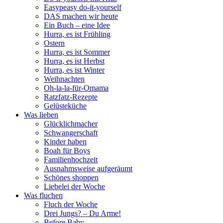
Easypeasy do-it-yourself
DAS machen wir heute
Ein Buch – eine Idee
Hurra, es ist Frühling
Ostern
Hurra, es ist Sommer
Hurra, es ist Herbst
Hurra, es ist Winter
Weihnachten
Oh-la-la-für-Omama
Ratzfatz-Rezepte
Gelüsteküche
Was lieben
Glücklichmacher
Schwangerschaft
Kinder haben
Boah für Boys
Familienhochzeit
Ausnahmsweise aufgeräumt
Schönes shoppen
Liebelei der Woche
Was fluchen
Fluch der Woche
Drei Jungs? – Du Arme!
Before Baby