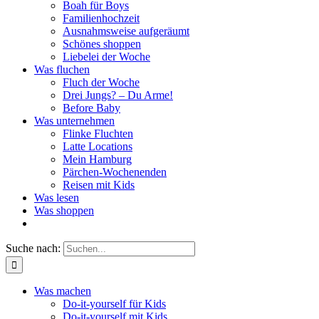
Boah für Boys
Familienhochzeit
Ausnahmsweise aufgeräumt
Schönes shoppen
Liebelei der Woche
Was fluchen
Fluch der Woche
Drei Jungs? – Du Arme!
Before Baby
Was unternehmen
Flinke Fluchten
Latte Locations
Mein Hamburg
Pärchen-Wochenenden
Reisen mit Kids
Was lesen
Was shoppen
Suche nach:
Was machen
Do-it-yourself für Kids
Do-it-yourself mit Kids