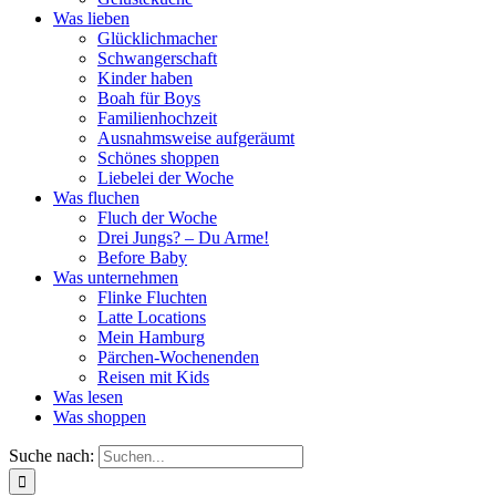
Was lieben
Glücklichmacher
Schwangerschaft
Kinder haben
Boah für Boys
Familienhochzeit
Ausnahmsweise aufgeräumt
Schönes shoppen
Liebelei der Woche
Was fluchen
Fluch der Woche
Drei Jungs? – Du Arme!
Before Baby
Was unternehmen
Flinke Fluchten
Latte Locations
Mein Hamburg
Pärchen-Wochenenden
Reisen mit Kids
Was lesen
Was shoppen
Suche nach: