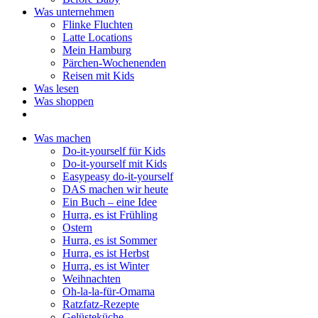
Was unternehmen
Flinke Fluchten
Latte Locations
Mein Hamburg
Pärchen-Wochenenden
Reisen mit Kids
Was lesen
Was shoppen
Was machen
Do-it-yourself für Kids
Do-it-yourself mit Kids
Easypeasy do-it-yourself
DAS machen wir heute
Ein Buch – eine Idee
Hurra, es ist Frühling
Ostern
Hurra, es ist Sommer
Hurra, es ist Herbst
Hurra, es ist Winter
Weihnachten
Oh-la-la-für-Omama
Ratzfatz-Rezepte
Gelüsteküche