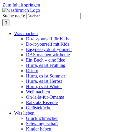
Zum Inhalt springen
Suche nach:
Was machen
Do-it-yourself für Kids
Do-it-yourself mit Kids
Easypeasy do-it-yourself
DAS machen wir heute
Ein Buch – eine Idee
Hurra, es ist Frühling
Ostern
Hurra, es ist Sommer
Hurra, es ist Herbst
Hurra, es ist Winter
Weihnachten
Oh-la-la-für-Omama
Ratzfatz-Rezepte
Gelüsteküche
Was lieben
Glücklichmacher
Schwangerschaft
Kinder haben