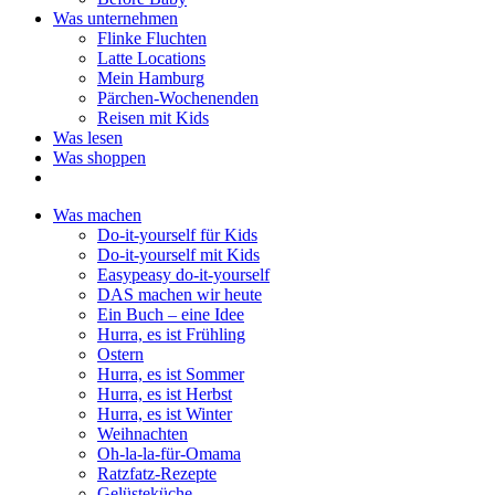
Was unternehmen
Flinke Fluchten
Latte Locations
Mein Hamburg
Pärchen-Wochenenden
Reisen mit Kids
Was lesen
Was shoppen
Was machen
Do-it-yourself für Kids
Do-it-yourself mit Kids
Easypeasy do-it-yourself
DAS machen wir heute
Ein Buch – eine Idee
Hurra, es ist Frühling
Ostern
Hurra, es ist Sommer
Hurra, es ist Herbst
Hurra, es ist Winter
Weihnachten
Oh-la-la-für-Omama
Ratzfatz-Rezepte
Gelüsteküche