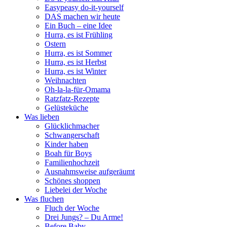
Easypeasy do-it-yourself
DAS machen wir heute
Ein Buch – eine Idee
Hurra, es ist Frühling
Ostern
Hurra, es ist Sommer
Hurra, es ist Herbst
Hurra, es ist Winter
Weihnachten
Oh-la-la-für-Omama
Ratzfatz-Rezepte
Gelüsteküche
Was lieben
Glücklichmacher
Schwangerschaft
Kinder haben
Boah für Boys
Familienhochzeit
Ausnahmsweise aufgeräumt
Schönes shoppen
Liebelei der Woche
Was fluchen
Fluch der Woche
Drei Jungs? – Du Arme!
Before Baby