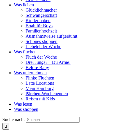
Was lieben
Glücklichmacher
Schwangerschaft
Kinder haben
Boah für Boys
Familienhochzeit
Ausnahmsweise aufgeräumt
Schönes shoppen
Liebelei der Woche
Was fluchen
Fluch der Woche
Drei Jungs? – Du Arme!
Before Baby
Was unternehmen
Flinke Fluchten
Latte Locations
Mein Hamburg
Pärchen-Wochenenden
Reisen mit Kids
Was lesen
Was shoppen
Suche nach: