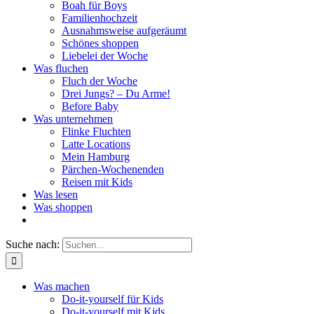
Boah für Boys
Familienhochzeit
Ausnahmsweise aufgeräumt
Schönes shoppen
Liebelei der Woche
Was fluchen
Fluch der Woche
Drei Jungs? – Du Arme!
Before Baby
Was unternehmen
Flinke Fluchten
Latte Locations
Mein Hamburg
Pärchen-Wochenenden
Reisen mit Kids
Was lesen
Was shoppen
Suche nach:
Was machen
Do-it-yourself für Kids
Do-it-yourself mit Kids