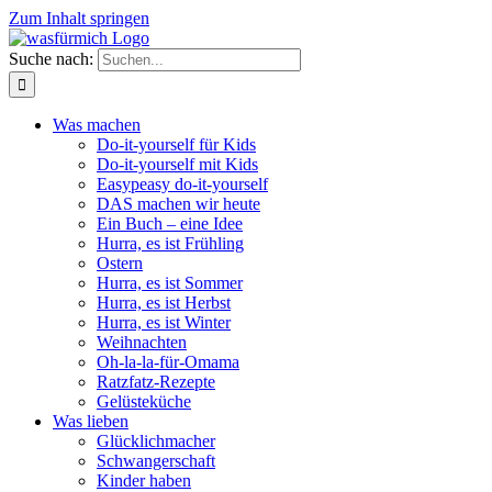
Zum Inhalt springen
Suche nach:
Was machen
Do-it-yourself für Kids
Do-it-yourself mit Kids
Easypeasy do-it-yourself
DAS machen wir heute
Ein Buch – eine Idee
Hurra, es ist Frühling
Ostern
Hurra, es ist Sommer
Hurra, es ist Herbst
Hurra, es ist Winter
Weihnachten
Oh-la-la-für-Omama
Ratzfatz-Rezepte
Gelüsteküche
Was lieben
Glücklichmacher
Schwangerschaft
Kinder haben