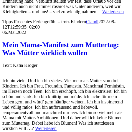
Erinnerung habe. Verblüfft stellten wir fest, dass Urlaub vor den
Kindern auch nicht immer rosarot war. Unter anderem, weil wir
Kleinigkeiten – und uns! – viel zu wichtig nahmen…
Weiterlesen
Tipps für echtes Feriengefühl – trotz Kindern
Claudi
2022-08-
12T12:59:35+02:00
06.Mai.2022
Mein Mama-Manifest zum Muttertag:
Was Mütter wirklich wollen
Text: Katia Kröger
Ich bin viele. Und ich bin vieles. Viel mehr als Mutter von drei
Kindern. Ich bin Frau, Freundin, Fantastin. Manchmal Feministin,
im Herzen noch Teen. Ich bin erschöpft, ich bin elektrisiert. Ich bin
schön und stark. Ich bin knittrig und müde. Ich lache für mein
Leben gern und würd’ gern häufiger weinen. Ich bin inspirierend
und völlig ratlos. Ich bin aufbrausend und liebevoll,
temperamentvoll und manchmal nur leer. Ich bin so viel mehr als
Mama mit Mutter-Ambitionen. Und daher will ich keine Blumen
zum Muttertag. Dabei liebe ich Blumen! Was ich stattdessen
wirklich will …?
Weiterlesen