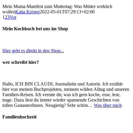
Mein Mama-Manifest zum Muttertag: Was Mütter wirklich
wollen
Katia Kröger
2022-05-01T07:29:13+02:00
1
2
3
Vor
Mein Kochbuch bei uns im Shop
Hier geht es direkt in den Shop...
wer schreibt hier?
Hallo, ICH BIN CLAUDI, Journalistin und Autorin. Ich erzähle
hier von meinen Buchprojekten, meinem wilden Alltag und unseren
Familien-Reisen. Ich verrate dir, was ich gern koche, esse, lese,
trage. Dazu liest du immer wieder spannende Geschichten von
tollen GastautorInnen. Neugierig? Sehr schön…
Was über mich
Familienhochzeit