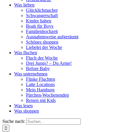
Was lieben
Glücklichmacher
Schwangerschaft
Kinder haben
Boah für Boys
Familienhochzeit
Ausnahmsweise aufgeräumt
Schönes shoppen
Liebelei der Woche
Was fluchen
Fluch der Woche
Drei Jungs? – Du Arme!
Before Baby
Was unternehmen
Flinke Fluchten
Latte Locations
Mein Hamburg
Pärchen-Wochenenden
Reisen mit Kids
Was lesen
Was shoppen
Suche nach: