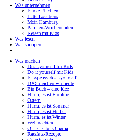
Was unternehmen
Flinke Fluchten
Latte Locations
Mein Hamburg
Pärchen-Wochenenden
Reisen mit Kids
Was lesen
Was shoppen
Was machen
Do-it-yourself für Kids
Do-it-yourself mit Kids
Easypeasy do-it-yourself
DAS machen wir heute
Ein Buch – eine Idee
Hurra, es ist Frühling
Ostern
Hurra, es ist Sommer
Hurra, es ist Herbst
Hurra, es ist Winter
Weihnachten
Oh-la-la-für-Omama
Ratzfatz-Rezepte
Gelüsteküche