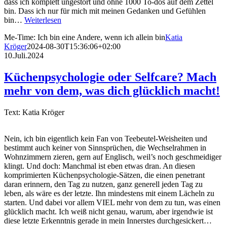
dass ich komplett ungestört und ohne 1000 To-dos auf dem Zettel
bin. Dass ich nur für mich mit meinen Gedanken und Gefühlen
bin…
Weiterlesen
Me-Time: Ich bin eine Andere, wenn ich allein bin
Katia
Kröger
2024-08-30T15:36:06+02:00
10.Juli.2024
Küchenpsychologie oder Selfcare? Mach
mehr von dem, was dich glücklich macht!
Text: Katia Kröger
Nein, ich bin eigentlich kein Fan von Teebeutel-Weisheiten und
bestimmt auch keiner von Sinnsprüchen, die Wechselrahmen in
Wohnzimmern zieren, gern auf Englisch, weil’s noch geschmeidiger
klingt. Und doch: Manchmal ist eben etwas dran. An diesen
komprimierten Küchenpsychologie-Sätzen, die einen penetrant
daran erinnern, den Tag zu nutzen, ganz generell jeden Tag zu
leben, als wäre es der letzte. Ihn mindestens mit einem Lächeln zu
starten. Und dabei vor allem VIEL mehr von dem zu tun, was einen
glücklich macht. Ich weiß nicht genau, warum, aber irgendwie ist
diese letzte Erkenntnis gerade in mein Innerstes durchgesickert…