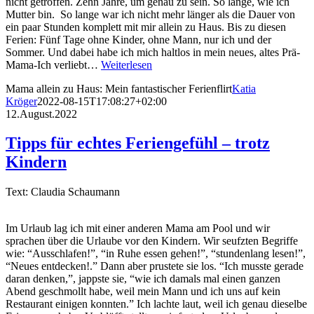
nicht getroffen. Zehn Jahre, um genau zu sein. So lange, wie ich
Mutter bin. So lange war ich nicht mehr länger als die Dauer von
ein paar Stunden komplett mit mir allein zu Haus. Bis zu diesen
Ferien: Fünf Tage ohne Kinder, ohne Mann, nur ich und der
Sommer. Und dabei habe ich mich haltlos in mein neues, altes Prä-
Mama-Ich verliebt…
Weiterlesen
Mama allein zu Haus: Mein fantastischer Ferienflirt
Katia
Kröger
2022-08-15T17:08:27+02:00
12.August.2022
Tipps für echtes Feriengefühl – trotz
Kindern
Text: Claudia Schaumann
Im Urlaub lag ich mit einer anderen Mama am Pool und wir
sprachen über die Urlaube vor den Kindern. Wir seufzten Begriffe
wie: “Ausschlafen!”, “in Ruhe essen gehen!”, “stundenlang lesen!”,
“Neues entdecken!.” Dann aber prustete sie los. “Ich musste gerade
daran denken,”, jappste sie, “wie ich damals mal einen ganzen
Abend geschmollt habe, weil mein Mann und ich uns auf kein
Restaurant einigen konnten.” Ich lachte laut, weil ich genau dieselbe