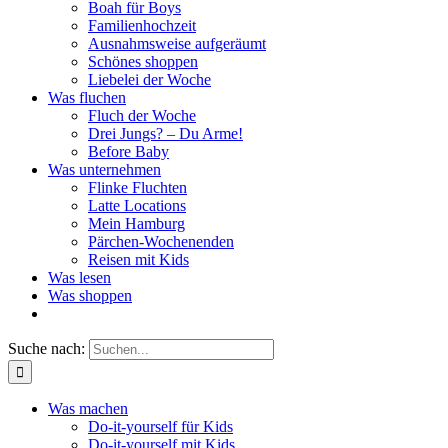
Boah für Boys
Familienhochzeit
Ausnahmsweise aufgeräumt
Schönes shoppen
Liebelei der Woche
Was fluchen
Fluch der Woche
Drei Jungs? – Du Arme!
Before Baby
Was unternehmen
Flinke Fluchten
Latte Locations
Mein Hamburg
Pärchen-Wochenenden
Reisen mit Kids
Was lesen
Was shoppen
Suche nach:
Was machen
Do-it-yourself für Kids
Do-it-yourself mit Kids