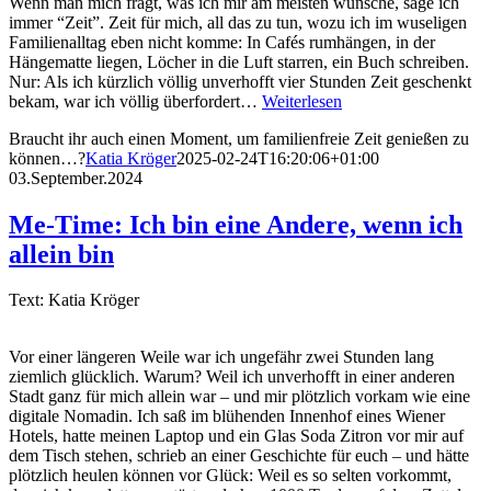
Wenn man mich fragt, was ich mir am meisten wünsche, sage ich
immer “Zeit”. Zeit für mich, all das zu tun, wozu ich im wuseligen
Familienalltag eben nicht komme: In Cafés rumhängen, in der
Hängematte liegen, Löcher in die Luft starren, ein Buch schreiben.
Nur: Als ich kürzlich völlig unverhofft vier Stunden Zeit geschenkt
bekam, war ich völlig überfordert…
Weiterlesen
Braucht ihr auch einen Moment, um familienfreie Zeit genießen zu
können…?
Katia Kröger
2025-02-24T16:20:06+01:00
03.September.2024
Me-Time: Ich bin eine Andere, wenn ich
allein bin
Text: Katia Kröger
Vor einer längeren Weile war ich ungefähr zwei Stunden lang
ziemlich glücklich. Warum? Weil ich unverhofft in einer anderen
Stadt ganz für mich allein war – und mir plötzlich vorkam wie eine
digitale Nomadin. Ich saß im blühenden Innenhof eines Wiener
Hotels, hatte meinen Laptop und ein Glas Soda Zitron vor mir auf
dem Tisch stehen, schrieb an einer Geschichte für euch – und hätte
plötzlich heulen können vor Glück: Weil es so selten vorkommt,