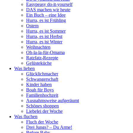
Easypeasy do-it-yourself
DAS machen wir heute
Ein Buch – eine Idee
Hurra, es ist Frühling
Ostern
Hurra, es ist Sommer
Hurra, es ist Herbst
Hurra, es ist Winter
Weihnachten
Oh-la-la-für-Omama
Ratzfatz-Rezepte
Gelüsteküche
Was lieben
Glücklichmacher
Schwangerschaft
Kinder haben
Boah für Boys
Familienhochzeit
Ausnahmsweise aufgeräumt
Schönes shoppen
Liebelei der Woche
Was fluchen
Fluch der Woche
Drei Jungs? – Du Arme!
Before Baby