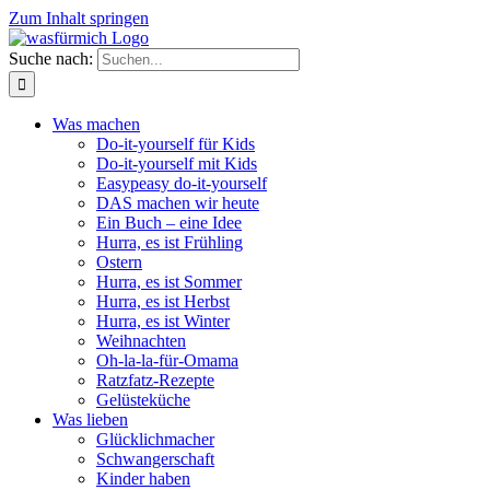
Zum Inhalt springen
Suche nach:
Was machen
Do-it-yourself für Kids
Do-it-yourself mit Kids
Easypeasy do-it-yourself
DAS machen wir heute
Ein Buch – eine Idee
Hurra, es ist Frühling
Ostern
Hurra, es ist Sommer
Hurra, es ist Herbst
Hurra, es ist Winter
Weihnachten
Oh-la-la-für-Omama
Ratzfatz-Rezepte
Gelüsteküche
Was lieben
Glücklichmacher
Schwangerschaft
Kinder haben