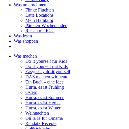
Was unternehmen
Flinke Fluchten
Latte Locations
Mein Hamburg
Pärchen-Wochenenden
Reisen mit Kids
Was lesen
Was shoppen
Was machen
Do-it-yourself für Kids
Do-it-yourself mit Kids
Easypeasy do-it-yourself
DAS machen wir heute
Ein Buch – eine Idee
Hurra, es ist Frühling
Ostern
Hurra, es ist Sommer
Hurra, es ist Herbst
Hurra, es ist Winter
Weihnachten
Oh-la-la-für-Omama
Ratzfatz-Rezepte
Gelüsteküche