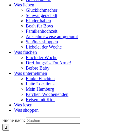
Was lieben
Glücklichmacher
Schwangerschaft
Kinder haben
Boah für Boys
Familienhochzeit
Ausnahmsweise aufgeräumt
Schönes shoppen
Liebelei der Woche
Was fluchen
Fluch der Woche
Drei Jungs? – Du Arme!
Before Baby
Was unternehmen
Flinke Fluchten
Latte Locations
Mein Hamburg
Pärchen-Wochenenden
Reisen mit Kids
Was lesen
Was shoppen
Suche nach: