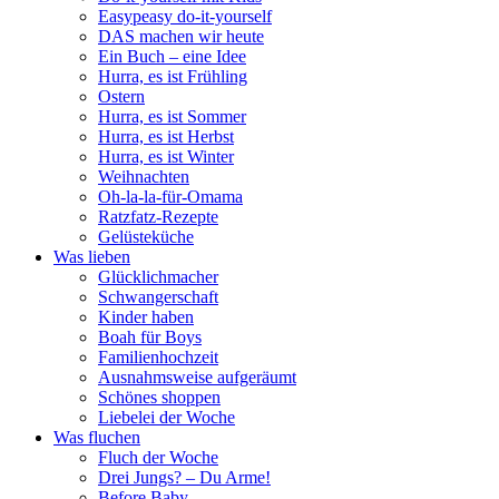
Easypeasy do-it-yourself
DAS machen wir heute
Ein Buch – eine Idee
Hurra, es ist Frühling
Ostern
Hurra, es ist Sommer
Hurra, es ist Herbst
Hurra, es ist Winter
Weihnachten
Oh-la-la-für-Omama
Ratzfatz-Rezepte
Gelüsteküche
Was lieben
Glücklichmacher
Schwangerschaft
Kinder haben
Boah für Boys
Familienhochzeit
Ausnahmsweise aufgeräumt
Schönes shoppen
Liebelei der Woche
Was fluchen
Fluch der Woche
Drei Jungs? – Du Arme!
Before Baby