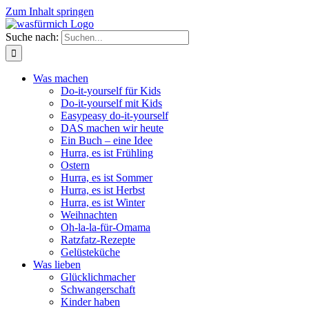
Zum Inhalt springen
Suche nach:
Was machen
Do-it-yourself für Kids
Do-it-yourself mit Kids
Easypeasy do-it-yourself
DAS machen wir heute
Ein Buch – eine Idee
Hurra, es ist Frühling
Ostern
Hurra, es ist Sommer
Hurra, es ist Herbst
Hurra, es ist Winter
Weihnachten
Oh-la-la-für-Omama
Ratzfatz-Rezepte
Gelüsteküche
Was lieben
Glücklichmacher
Schwangerschaft
Kinder haben