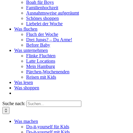
Boah für Boys
Familienhochzeit
Ausnahmsweise aufgeräumt
Schönes shoppen
Liebelei der Woche
Was fluchen
Fluch der Woche
Drei Jungs? – Du Arme!
Before Baby
Was unternehmen
Flinke Fluchten
Latte Locations
Mein Hamburg
Pärchen-Wochenenden
Reisen mit Kids
Was lesen
Was shoppen
Suche nach:
Was machen
Do-it-yourself für Kids
Do-it-yourself mit Kids