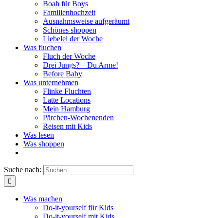
Boah für Boys
Familienhochzeit
Ausnahmsweise aufgeräumt
Schönes shoppen
Liebelei der Woche
Was fluchen
Fluch der Woche
Drei Jungs? – Du Arme!
Before Baby
Was unternehmen
Flinke Fluchten
Latte Locations
Mein Hamburg
Pärchen-Wochenenden
Reisen mit Kids
Was lesen
Was shoppen
Suche nach:
Was machen
Do-it-yourself für Kids
Do-it-yourself mit Kids