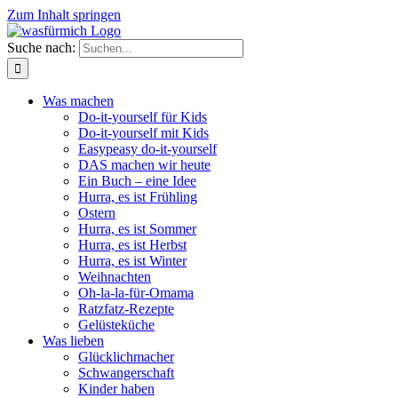
Zum Inhalt springen
Suche nach:
Was machen
Do-it-yourself für Kids
Do-it-yourself mit Kids
Easypeasy do-it-yourself
DAS machen wir heute
Ein Buch – eine Idee
Hurra, es ist Frühling
Ostern
Hurra, es ist Sommer
Hurra, es ist Herbst
Hurra, es ist Winter
Weihnachten
Oh-la-la-für-Omama
Ratzfatz-Rezepte
Gelüsteküche
Was lieben
Glücklichmacher
Schwangerschaft
Kinder haben