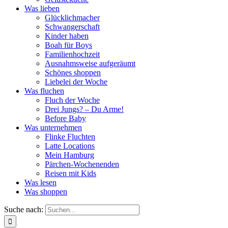
Was lieben
Glücklichmacher
Schwangerschaft
Kinder haben
Boah für Boys
Familienhochzeit
Ausnahmsweise aufgeräumt
Schönes shoppen
Liebelei der Woche
Was fluchen
Fluch der Woche
Drei Jungs? – Du Arme!
Before Baby
Was unternehmen
Flinke Fluchten
Latte Locations
Mein Hamburg
Pärchen-Wochenenden
Reisen mit Kids
Was lesen
Was shoppen
Suche nach: