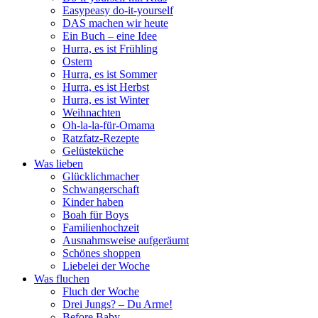
Easypeasy do-it-yourself
DAS machen wir heute
Ein Buch – eine Idee
Hurra, es ist Frühling
Ostern
Hurra, es ist Sommer
Hurra, es ist Herbst
Hurra, es ist Winter
Weihnachten
Oh-la-la-für-Omama
Ratzfatz-Rezepte
Gelüsteküche
Was lieben
Glücklichmacher
Schwangerschaft
Kinder haben
Boah für Boys
Familienhochzeit
Ausnahmsweise aufgeräumt
Schönes shoppen
Liebelei der Woche
Was fluchen
Fluch der Woche
Drei Jungs? – Du Arme!
Before Baby