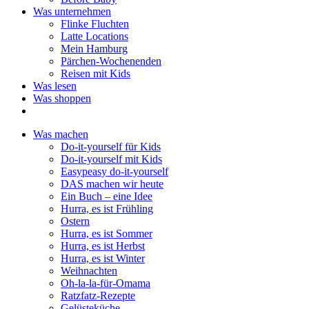
Was unternehmen
Flinke Fluchten
Latte Locations
Mein Hamburg
Pärchen-Wochenenden
Reisen mit Kids
Was lesen
Was shoppen
Was machen
Do-it-yourself für Kids
Do-it-yourself mit Kids
Easypeasy do-it-yourself
DAS machen wir heute
Ein Buch – eine Idee
Hurra, es ist Frühling
Ostern
Hurra, es ist Sommer
Hurra, es ist Herbst
Hurra, es ist Winter
Weihnachten
Oh-la-la-für-Omama
Ratzfatz-Rezepte
Gelüsteküche