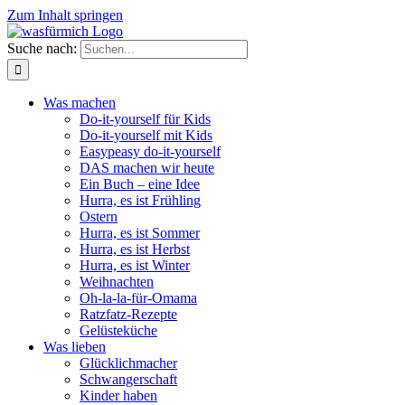
Zum Inhalt springen
Suche nach:
Was machen
Do-it-yourself für Kids
Do-it-yourself mit Kids
Easypeasy do-it-yourself
DAS machen wir heute
Ein Buch – eine Idee
Hurra, es ist Frühling
Ostern
Hurra, es ist Sommer
Hurra, es ist Herbst
Hurra, es ist Winter
Weihnachten
Oh-la-la-für-Omama
Ratzfatz-Rezepte
Gelüsteküche
Was lieben
Glücklichmacher
Schwangerschaft
Kinder haben