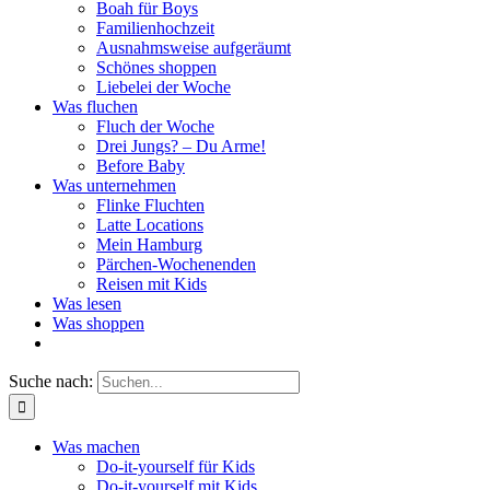
Boah für Boys
Familienhochzeit
Ausnahmsweise aufgeräumt
Schönes shoppen
Liebelei der Woche
Was fluchen
Fluch der Woche
Drei Jungs? – Du Arme!
Before Baby
Was unternehmen
Flinke Fluchten
Latte Locations
Mein Hamburg
Pärchen-Wochenenden
Reisen mit Kids
Was lesen
Was shoppen
Suche nach:
Was machen
Do-it-yourself für Kids
Do-it-yourself mit Kids