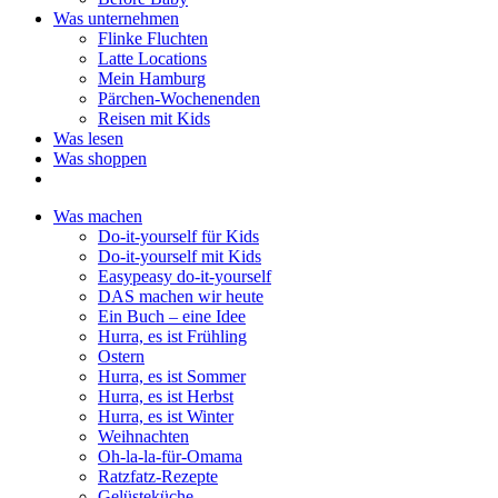
Was unternehmen
Flinke Fluchten
Latte Locations
Mein Hamburg
Pärchen-Wochenenden
Reisen mit Kids
Was lesen
Was shoppen
Was machen
Do-it-yourself für Kids
Do-it-yourself mit Kids
Easypeasy do-it-yourself
DAS machen wir heute
Ein Buch – eine Idee
Hurra, es ist Frühling
Ostern
Hurra, es ist Sommer
Hurra, es ist Herbst
Hurra, es ist Winter
Weihnachten
Oh-la-la-für-Omama
Ratzfatz-Rezepte
Gelüsteküche