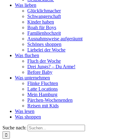
Was lieben
Glücklichmacher
Schwangerschaft
Kinder haben
Boah für Boys
Familienhochzeit
Ausnahmsweise aufgeräumt
Schönes shoppen
Liebelei der Woche
Was fluchen
Fluch der Woche
Drei Jungs? – Du Arme!
Before Baby
Was unternehmen
Flinke Fluchten
Latte Locations
Mein Hamburg
Pärchen-Wochenenden
Reisen mit Kids
Was lesen
Was shoppen
Suche nach: