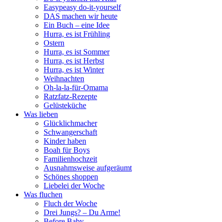
Easypeasy do-it-yourself
DAS machen wir heute
Ein Buch – eine Idee
Hurra, es ist Frühling
Ostern
Hurra, es ist Sommer
Hurra, es ist Herbst
Hurra, es ist Winter
Weihnachten
Oh-la-la-für-Omama
Ratzfatz-Rezepte
Gelüsteküche
Was lieben
Glücklichmacher
Schwangerschaft
Kinder haben
Boah für Boys
Familienhochzeit
Ausnahmsweise aufgeräumt
Schönes shoppen
Liebelei der Woche
Was fluchen
Fluch der Woche
Drei Jungs? – Du Arme!
Before Baby