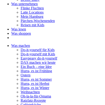
Was unternehmen
Flinke Fluchten
Latte Locations
Mein Hamburg
Pärchen-Wochenenden
Reisen mit Kids
Was lesen
Was shoppen
Was machen
Do-it-yourself für Kids
Do-it-yourself mit Kids
Easypeasy do-it-yourself
DAS machen wir heute
Ein Buch – eine Idee
Hurra, es ist Frühling
Ostern
Hurra, es ist Sommer
Hurra, es ist Herbst
Hurra, es ist Winter
Weihnachten
Oh-la-la-für-Omama
Ratzfatz-Rezepte
Gelüsteküche