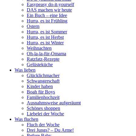
Easypeasy do-it-yourself
DAS machen wir heute
Ein Buch – eine Idee
Hurra, es ist Frühling
Ostern
Hurra, es ist Sommer
Hurra, es ist Herbst
Hurra, es ist Winter
Weihnachten
Oh-la-la-für-Omama
Ratzfatz-Rezepte
Gelüsteküche
Was lieben
Glücklichmacher
Schwangerschaft
Kinder haben
Boah für Boys
Familienhochzeit
Ausnahmsweise aufgeräumt
Schönes shoppen
Liebelei der Woche
Was fluchen
Fluch der Woche
Drei Jungs? – Du Arme!
Before Baby