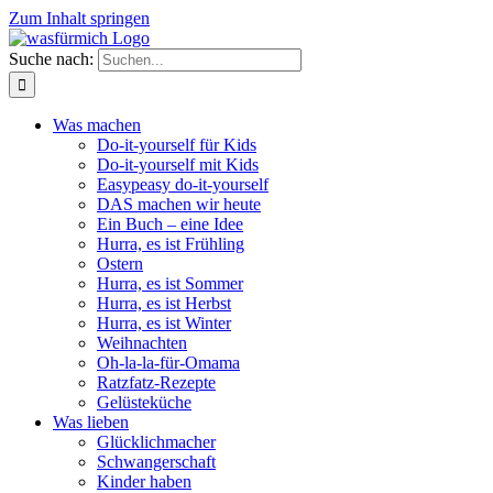
Zum Inhalt springen
Suche nach:
Was machen
Do-it-yourself für Kids
Do-it-yourself mit Kids
Easypeasy do-it-yourself
DAS machen wir heute
Ein Buch – eine Idee
Hurra, es ist Frühling
Ostern
Hurra, es ist Sommer
Hurra, es ist Herbst
Hurra, es ist Winter
Weihnachten
Oh-la-la-für-Omama
Ratzfatz-Rezepte
Gelüsteküche
Was lieben
Glücklichmacher
Schwangerschaft
Kinder haben