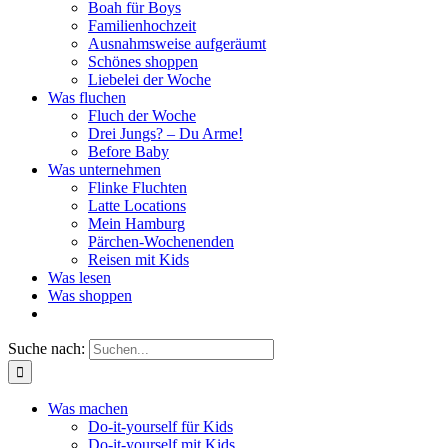
Boah für Boys
Familienhochzeit
Ausnahmsweise aufgeräumt
Schönes shoppen
Liebelei der Woche
Was fluchen
Fluch der Woche
Drei Jungs? – Du Arme!
Before Baby
Was unternehmen
Flinke Fluchten
Latte Locations
Mein Hamburg
Pärchen-Wochenenden
Reisen mit Kids
Was lesen
Was shoppen
Suche nach:
Was machen
Do-it-yourself für Kids
Do-it-yourself mit Kids