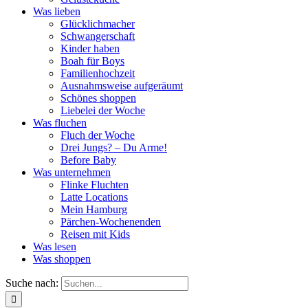
Was lieben
Glücklichmacher
Schwangerschaft
Kinder haben
Boah für Boys
Familienhochzeit
Ausnahmsweise aufgeräumt
Schönes shoppen
Liebelei der Woche
Was fluchen
Fluch der Woche
Drei Jungs? – Du Arme!
Before Baby
Was unternehmen
Flinke Fluchten
Latte Locations
Mein Hamburg
Pärchen-Wochenenden
Reisen mit Kids
Was lesen
Was shoppen
Suche nach: