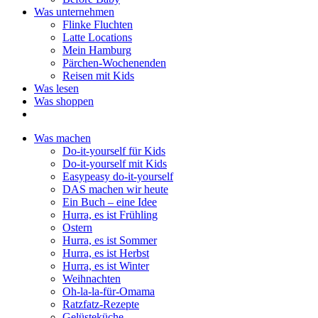
Was unternehmen
Flinke Fluchten
Latte Locations
Mein Hamburg
Pärchen-Wochenenden
Reisen mit Kids
Was lesen
Was shoppen
Was machen
Do-it-yourself für Kids
Do-it-yourself mit Kids
Easypeasy do-it-yourself
DAS machen wir heute
Ein Buch – eine Idee
Hurra, es ist Frühling
Ostern
Hurra, es ist Sommer
Hurra, es ist Herbst
Hurra, es ist Winter
Weihnachten
Oh-la-la-für-Omama
Ratzfatz-Rezepte
Gelüsteküche