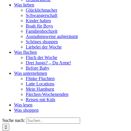
Was lieben
Glücklichmacher
Schwangerschaft
Kinder haben
Boah für Boys
Familienhochzeit
Ausnahmsweise aufgeräumt
Schönes shoppen
Liebelei der Woche
Was fluchen
Fluch der Woche
Drei Jungs? – Du Arme!
Before Baby
Was unternehmen
Flinke Fluchten
Latte Locations
Mein Hamburg
Pärchen-Wochenenden
Reisen mit Kids
Was lesen
Was shoppen
Suche nach: