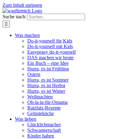
Zum Inhalt springen
Suche nach:
Was machen
Do-it-yourself für Kids
Do-it-yourself mit Kids
Easypeasy do-it-yourself
DAS machen wir heute
Ein Buch – eine Idee
Hurra, es ist Frühling
Ostern
Hurra, es ist Sommer
Hurra, es ist Herbst
Hurra, es ist Winter
Weihnachten
Oh-la-la-für-Omama
Ratzfatz-Rezepte
Gelüsteküche
Was lieben
Glücklichmacher
Schwangerschaft
Kinder haben