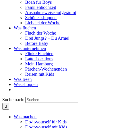
Boah für Boys
Familienhochzeit
Ausnahmsweise aufgeräumt
Schönes shoppen
Liebelei der Woche
Was fluchen
Fluch der Woche
Drei Jungs? – Du Arme!
Before Baby
Was unternehmen
Flinke Fluchten
Latte Locations
Mein Hamburg
Pärchen-Wochenenden
Reisen mit Kids
Was lesen
Was shoppen
Suche nach:
Was machen
Do-it-yourself für Kids
Do-it-yourself mit Kids