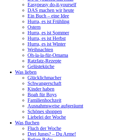
Easypeasy do-it-yourself
DAS machen wir heute
Ein Buch – eine Idee
Hurra, es ist Frühling
Ostern
Hurra, es ist Sommer
Hurra, es ist Herbst
Hurra, es ist Winter
Weihnachten
Oh-la-la-für-Omama
Ratzfatz-Rezepte
Gelüsteküche
Was lieben
Glücklichmacher
Schwangerschaft
Kinder haben
Boah für Boys
Familienhochzeit
Ausnahmsweise aufgeräumt
Schönes shoppen
Liebelei der Woche
Was fluchen
Fluch der Woche
Drei Jungs? – Du Arme!
Before Baby