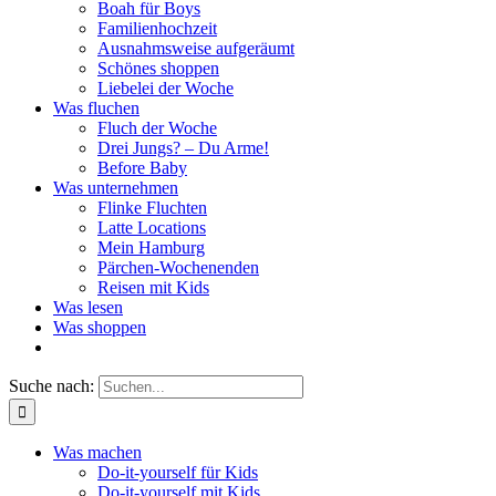
Boah für Boys
Familienhochzeit
Ausnahmsweise aufgeräumt
Schönes shoppen
Liebelei der Woche
Was fluchen
Fluch der Woche
Drei Jungs? – Du Arme!
Before Baby
Was unternehmen
Flinke Fluchten
Latte Locations
Mein Hamburg
Pärchen-Wochenenden
Reisen mit Kids
Was lesen
Was shoppen
Suche nach:
Was machen
Do-it-yourself für Kids
Do-it-yourself mit Kids