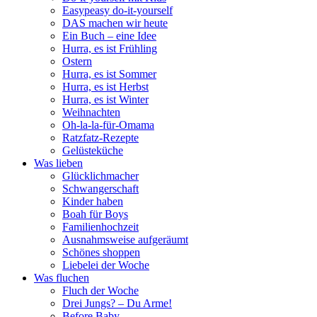
Easypeasy do-it-yourself
DAS machen wir heute
Ein Buch – eine Idee
Hurra, es ist Frühling
Ostern
Hurra, es ist Sommer
Hurra, es ist Herbst
Hurra, es ist Winter
Weihnachten
Oh-la-la-für-Omama
Ratzfatz-Rezepte
Gelüsteküche
Was lieben
Glücklichmacher
Schwangerschaft
Kinder haben
Boah für Boys
Familienhochzeit
Ausnahmsweise aufgeräumt
Schönes shoppen
Liebelei der Woche
Was fluchen
Fluch der Woche
Drei Jungs? – Du Arme!
Before Baby