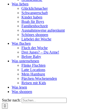
Was lieben
Glücklichmacher
Schwangerschaft
Kinder haben
Boah für Boys
Familienhochzeit
Ausnahmsweise aufgeräumt
Schönes shoppen
Liebelei der Woche
Was fluchen
Fluch der Woche
Drei Jungs? – Du Arme!
Before Baby
Was unternehmen
Flinke Fluchten
Latte Locations
Mein Hamburg
Pärchen-Wochenenden
Reisen mit Kids
Was lesen
Was shoppen
Suche nach: