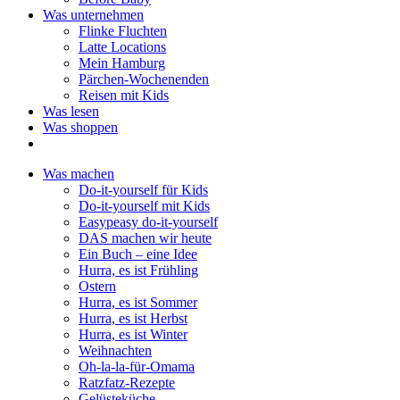
Was unternehmen
Flinke Fluchten
Latte Locations
Mein Hamburg
Pärchen-Wochenenden
Reisen mit Kids
Was lesen
Was shoppen
Was machen
Do-it-yourself für Kids
Do-it-yourself mit Kids
Easypeasy do-it-yourself
DAS machen wir heute
Ein Buch – eine Idee
Hurra, es ist Frühling
Ostern
Hurra, es ist Sommer
Hurra, es ist Herbst
Hurra, es ist Winter
Weihnachten
Oh-la-la-für-Omama
Ratzfatz-Rezepte
Gelüsteküche