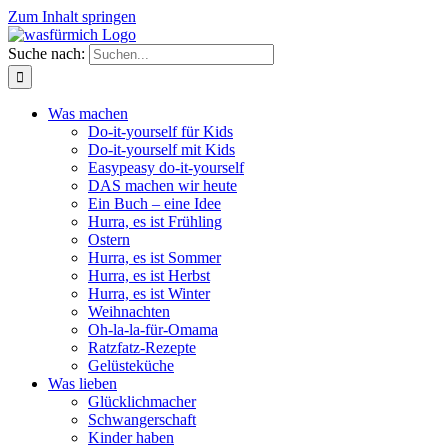
Zum Inhalt springen
Suche nach:
Was machen
Do-it-yourself für Kids
Do-it-yourself mit Kids
Easypeasy do-it-yourself
DAS machen wir heute
Ein Buch – eine Idee
Hurra, es ist Frühling
Ostern
Hurra, es ist Sommer
Hurra, es ist Herbst
Hurra, es ist Winter
Weihnachten
Oh-la-la-für-Omama
Ratzfatz-Rezepte
Gelüsteküche
Was lieben
Glücklichmacher
Schwangerschaft
Kinder haben