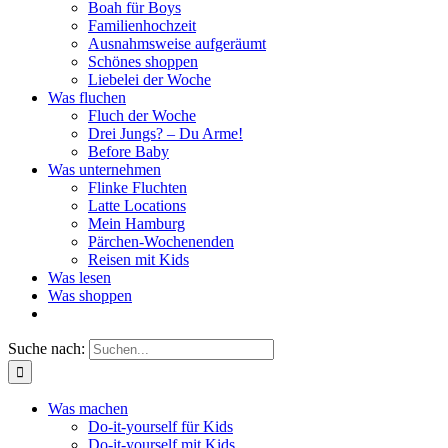
Boah für Boys
Familienhochzeit
Ausnahmsweise aufgeräumt
Schönes shoppen
Liebelei der Woche
Was fluchen
Fluch der Woche
Drei Jungs? – Du Arme!
Before Baby
Was unternehmen
Flinke Fluchten
Latte Locations
Mein Hamburg
Pärchen-Wochenenden
Reisen mit Kids
Was lesen
Was shoppen
Suche nach:
Was machen
Do-it-yourself für Kids
Do-it-yourself mit Kids