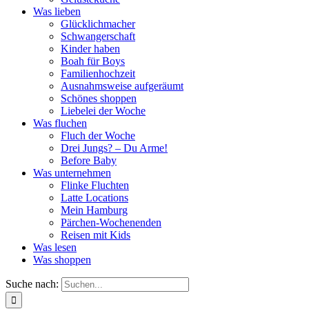
Was lieben
Glücklichmacher
Schwangerschaft
Kinder haben
Boah für Boys
Familienhochzeit
Ausnahmsweise aufgeräumt
Schönes shoppen
Liebelei der Woche
Was fluchen
Fluch der Woche
Drei Jungs? – Du Arme!
Before Baby
Was unternehmen
Flinke Fluchten
Latte Locations
Mein Hamburg
Pärchen-Wochenenden
Reisen mit Kids
Was lesen
Was shoppen
Suche nach: