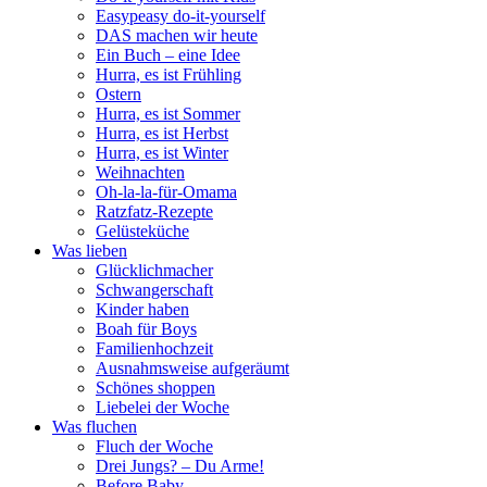
Easypeasy do-it-yourself
DAS machen wir heute
Ein Buch – eine Idee
Hurra, es ist Frühling
Ostern
Hurra, es ist Sommer
Hurra, es ist Herbst
Hurra, es ist Winter
Weihnachten
Oh-la-la-für-Omama
Ratzfatz-Rezepte
Gelüsteküche
Was lieben
Glücklichmacher
Schwangerschaft
Kinder haben
Boah für Boys
Familienhochzeit
Ausnahmsweise aufgeräumt
Schönes shoppen
Liebelei der Woche
Was fluchen
Fluch der Woche
Drei Jungs? – Du Arme!
Before Baby