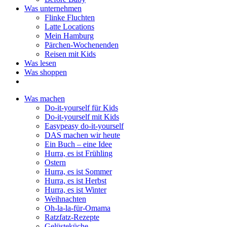
Was unternehmen
Flinke Fluchten
Latte Locations
Mein Hamburg
Pärchen-Wochenenden
Reisen mit Kids
Was lesen
Was shoppen
Was machen
Do-it-yourself für Kids
Do-it-yourself mit Kids
Easypeasy do-it-yourself
DAS machen wir heute
Ein Buch – eine Idee
Hurra, es ist Frühling
Ostern
Hurra, es ist Sommer
Hurra, es ist Herbst
Hurra, es ist Winter
Weihnachten
Oh-la-la-für-Omama
Ratzfatz-Rezepte
Gelüsteküche