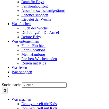
Boah für Boys
Familienhochzeit
Ausnahmsweise aufgeräumt
Schönes shoppen
Liebelei der Woche
Was fluchen
Fluch der Woche
Drei Jungs? – Du Arme!
Before Baby
Was unternehmen
Flinke Fluchten
Latte Locations
Mein Hamburg
Pärchen-Wochenenden
Reisen mit Kids
Was lesen
Was shoppen
Suche nach:
Was machen
Do-it-yourself für Kids
Do-it-yourself mit Kids