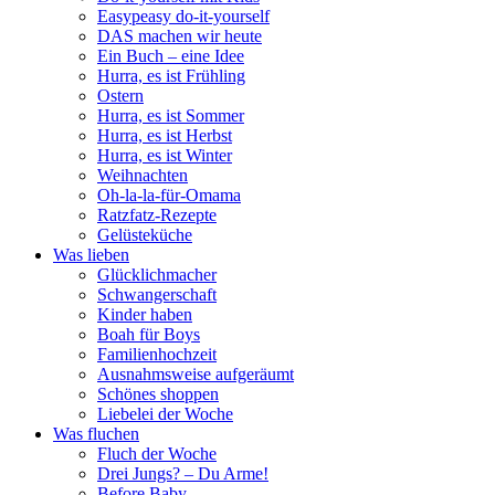
Easypeasy do-it-yourself
DAS machen wir heute
Ein Buch – eine Idee
Hurra, es ist Frühling
Ostern
Hurra, es ist Sommer
Hurra, es ist Herbst
Hurra, es ist Winter
Weihnachten
Oh-la-la-für-Omama
Ratzfatz-Rezepte
Gelüsteküche
Was lieben
Glücklichmacher
Schwangerschaft
Kinder haben
Boah für Boys
Familienhochzeit
Ausnahmsweise aufgeräumt
Schönes shoppen
Liebelei der Woche
Was fluchen
Fluch der Woche
Drei Jungs? – Du Arme!
Before Baby