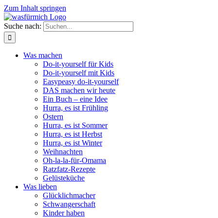
Zum Inhalt springen
Suche nach:
Was machen
Do-it-yourself für Kids
Do-it-yourself mit Kids
Easypeasy do-it-yourself
DAS machen wir heute
Ein Buch – eine Idee
Hurra, es ist Frühling
Ostern
Hurra, es ist Sommer
Hurra, es ist Herbst
Hurra, es ist Winter
Weihnachten
Oh-la-la-für-Omama
Ratzfatz-Rezepte
Gelüsteküche
Was lieben
Glücklichmacher
Schwangerschaft
Kinder haben