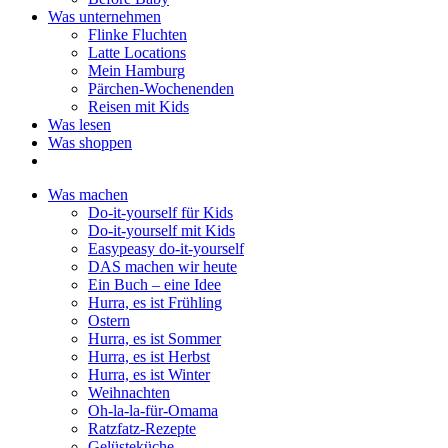
Was unternehmen
Flinke Fluchten
Latte Locations
Mein Hamburg
Pärchen-Wochenenden
Reisen mit Kids
Was lesen
Was shoppen
Was machen
Do-it-yourself für Kids
Do-it-yourself mit Kids
Easypeasy do-it-yourself
DAS machen wir heute
Ein Buch – eine Idee
Hurra, es ist Frühling
Ostern
Hurra, es ist Sommer
Hurra, es ist Herbst
Hurra, es ist Winter
Weihnachten
Oh-la-la-für-Omama
Ratzfatz-Rezepte
Gelüsteküche