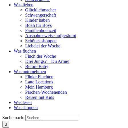
Was lieben
Glücklichmacher
Schwangerschaft
Kinder haben
Boah für Boys
Familienhochzeit
Ausnahmsweise aufgeräumt
Schönes shoppen
Liebelei der Woche
Was fluchen
Fluch der Woche
Drei Jungs? – Du Arme!
Before Baby
Was unternehmen
Flinke Fluchten
Latte Locations
Mein Hamburg
Pärchen-Wochenenden
Reisen mit Kids
Was lesen
Was shoppen
Suche nach: