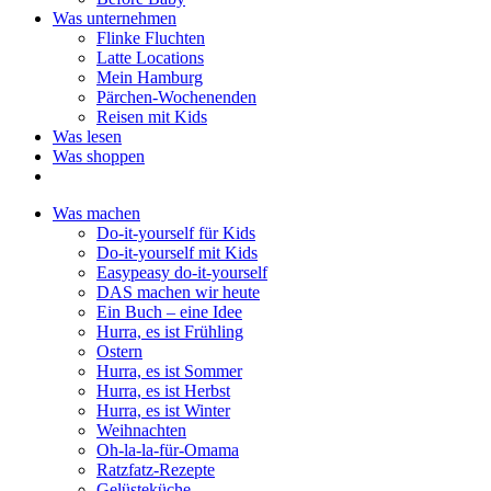
Was unternehmen
Flinke Fluchten
Latte Locations
Mein Hamburg
Pärchen-Wochenenden
Reisen mit Kids
Was lesen
Was shoppen
Was machen
Do-it-yourself für Kids
Do-it-yourself mit Kids
Easypeasy do-it-yourself
DAS machen wir heute
Ein Buch – eine Idee
Hurra, es ist Frühling
Ostern
Hurra, es ist Sommer
Hurra, es ist Herbst
Hurra, es ist Winter
Weihnachten
Oh-la-la-für-Omama
Ratzfatz-Rezepte
Gelüsteküche