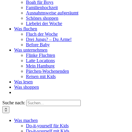
Boah für Boys
Familienhochzeit
Ausnahmsweise aufgeräumt
Schönes shoppen
Liebelei der Woche
Was fluchen
Fluch der Woche
Drei Jungs? – Du Arme!
Before Baby
Was unternehmen
Flinke Fluchten
Latte Locations
Mein Hamburg
Pärchen-Wochenenden
Reisen mit Kids
Was lesen
Was shoppen
Suche nach:
Was machen
Do-it-yourself für Kids
Do-it-yourself mit Kids