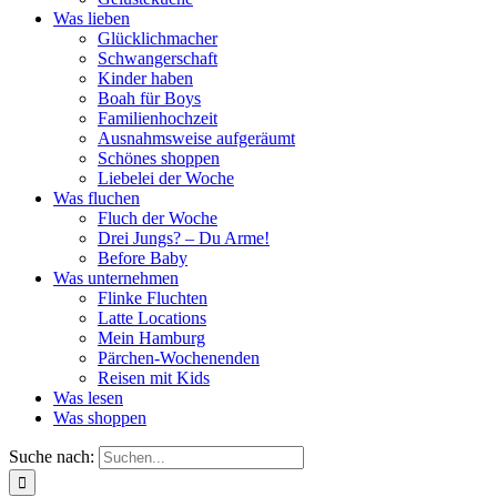
Was lieben
Glücklichmacher
Schwangerschaft
Kinder haben
Boah für Boys
Familienhochzeit
Ausnahmsweise aufgeräumt
Schönes shoppen
Liebelei der Woche
Was fluchen
Fluch der Woche
Drei Jungs? – Du Arme!
Before Baby
Was unternehmen
Flinke Fluchten
Latte Locations
Mein Hamburg
Pärchen-Wochenenden
Reisen mit Kids
Was lesen
Was shoppen
Suche nach: