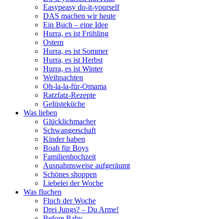
Easypeasy do-it-yourself
DAS machen wir heute
Ein Buch – eine Idee
Hurra, es ist Frühling
Ostern
Hurra, es ist Sommer
Hurra, es ist Herbst
Hurra, es ist Winter
Weihnachten
Oh-la-la-für-Omama
Ratzfatz-Rezepte
Gelüsteküche
Was lieben
Glücklichmacher
Schwangerschaft
Kinder haben
Boah für Boys
Familienhochzeit
Ausnahmsweise aufgeräumt
Schönes shoppen
Liebelei der Woche
Was fluchen
Fluch der Woche
Drei Jungs? – Du Arme!
Before Baby