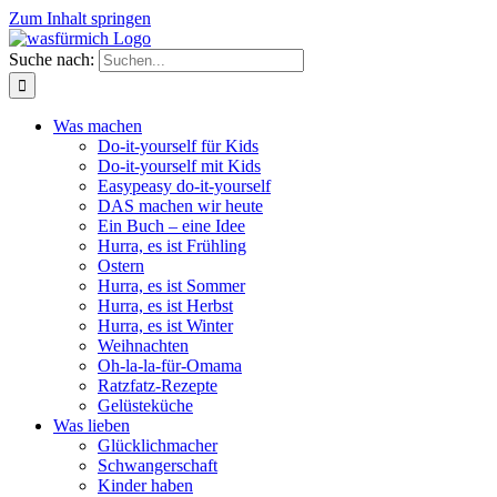
Zum Inhalt springen
Suche nach:
Was machen
Do-it-yourself für Kids
Do-it-yourself mit Kids
Easypeasy do-it-yourself
DAS machen wir heute
Ein Buch – eine Idee
Hurra, es ist Frühling
Ostern
Hurra, es ist Sommer
Hurra, es ist Herbst
Hurra, es ist Winter
Weihnachten
Oh-la-la-für-Omama
Ratzfatz-Rezepte
Gelüsteküche
Was lieben
Glücklichmacher
Schwangerschaft
Kinder haben