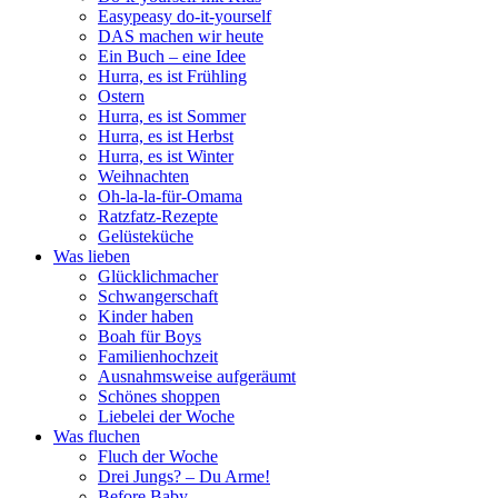
Easypeasy do-it-yourself
DAS machen wir heute
Ein Buch – eine Idee
Hurra, es ist Frühling
Ostern
Hurra, es ist Sommer
Hurra, es ist Herbst
Hurra, es ist Winter
Weihnachten
Oh-la-la-für-Omama
Ratzfatz-Rezepte
Gelüsteküche
Was lieben
Glücklichmacher
Schwangerschaft
Kinder haben
Boah für Boys
Familienhochzeit
Ausnahmsweise aufgeräumt
Schönes shoppen
Liebelei der Woche
Was fluchen
Fluch der Woche
Drei Jungs? – Du Arme!
Before Baby