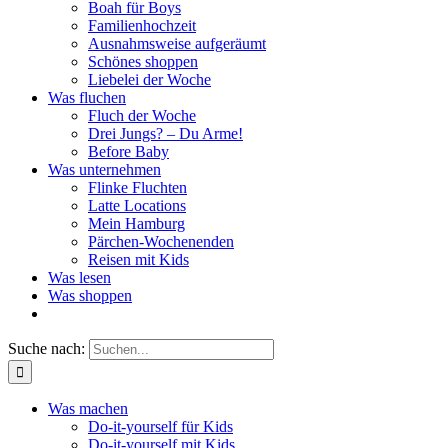
Boah für Boys
Familienhochzeit
Ausnahmsweise aufgeräumt
Schönes shoppen
Liebelei der Woche
Was fluchen
Fluch der Woche
Drei Jungs? – Du Arme!
Before Baby
Was unternehmen
Flinke Fluchten
Latte Locations
Mein Hamburg
Pärchen-Wochenenden
Reisen mit Kids
Was lesen
Was shoppen
Suche nach:
Was machen
Do-it-yourself für Kids
Do-it-yourself mit Kids