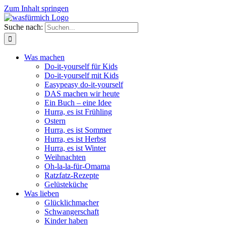
Zum Inhalt springen
Suche nach:
Was machen
Do-it-yourself für Kids
Do-it-yourself mit Kids
Easypeasy do-it-yourself
DAS machen wir heute
Ein Buch – eine Idee
Hurra, es ist Frühling
Ostern
Hurra, es ist Sommer
Hurra, es ist Herbst
Hurra, es ist Winter
Weihnachten
Oh-la-la-für-Omama
Ratzfatz-Rezepte
Gelüsteküche
Was lieben
Glücklichmacher
Schwangerschaft
Kinder haben