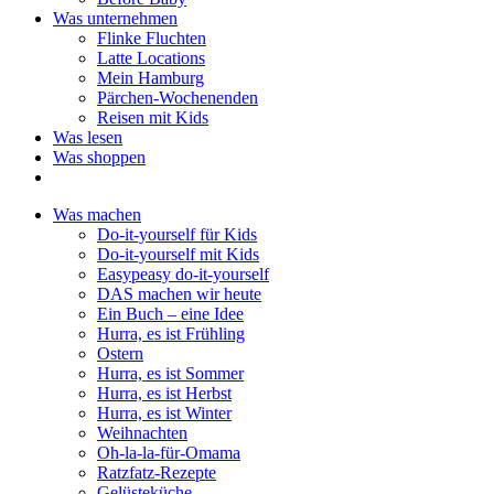
Was unternehmen
Flinke Fluchten
Latte Locations
Mein Hamburg
Pärchen-Wochenenden
Reisen mit Kids
Was lesen
Was shoppen
Was machen
Do-it-yourself für Kids
Do-it-yourself mit Kids
Easypeasy do-it-yourself
DAS machen wir heute
Ein Buch – eine Idee
Hurra, es ist Frühling
Ostern
Hurra, es ist Sommer
Hurra, es ist Herbst
Hurra, es ist Winter
Weihnachten
Oh-la-la-für-Omama
Ratzfatz-Rezepte
Gelüsteküche