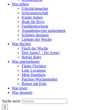
Was lieben
Glücklichmacher
Schwangerschaft
Kinder haben
Boah für Boys
Familienhochzeit
Ausnahmsweise aufgeräumt
Schönes shoppen
Liebelei der Woche
Was fluchen
Fluch der Woche
Drei Jungs? – Du Arme!
Before Baby
Was unternehmen
Flinke Fluchten
Latte Locations
Mein Hamburg
Pärchen-Wochenenden
Reisen mit Kids
Was lesen
Was shoppen
Suche nach: