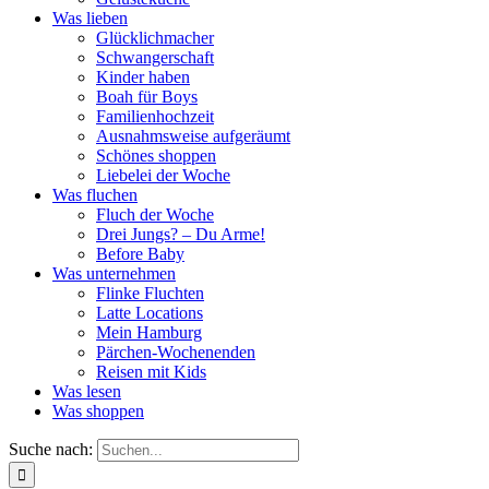
Was lieben
Glücklichmacher
Schwangerschaft
Kinder haben
Boah für Boys
Familienhochzeit
Ausnahmsweise aufgeräumt
Schönes shoppen
Liebelei der Woche
Was fluchen
Fluch der Woche
Drei Jungs? – Du Arme!
Before Baby
Was unternehmen
Flinke Fluchten
Latte Locations
Mein Hamburg
Pärchen-Wochenenden
Reisen mit Kids
Was lesen
Was shoppen
Suche nach: