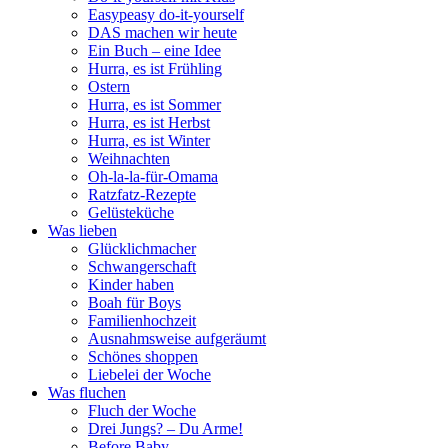
Easypeasy do-it-yourself
DAS machen wir heute
Ein Buch – eine Idee
Hurra, es ist Frühling
Ostern
Hurra, es ist Sommer
Hurra, es ist Herbst
Hurra, es ist Winter
Weihnachten
Oh-la-la-für-Omama
Ratzfatz-Rezepte
Gelüsteküche
Was lieben
Glücklichmacher
Schwangerschaft
Kinder haben
Boah für Boys
Familienhochzeit
Ausnahmsweise aufgeräumt
Schönes shoppen
Liebelei der Woche
Was fluchen
Fluch der Woche
Drei Jungs? – Du Arme!
Before Baby