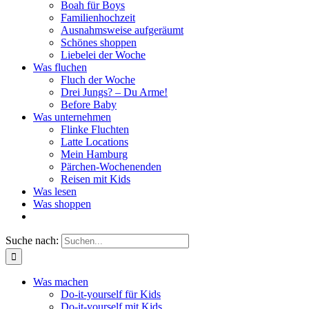
Boah für Boys
Familienhochzeit
Ausnahmsweise aufgeräumt
Schönes shoppen
Liebelei der Woche
Was fluchen
Fluch der Woche
Drei Jungs? – Du Arme!
Before Baby
Was unternehmen
Flinke Fluchten
Latte Locations
Mein Hamburg
Pärchen-Wochenenden
Reisen mit Kids
Was lesen
Was shoppen
Suche nach:
Was machen
Do-it-yourself für Kids
Do-it-yourself mit Kids