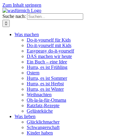
Zum Inhalt springen
Suche nach:
Was machen
Do-it-yourself für Kids
Do-it-yourself mit Kids
Easypeasy do-it-yourself
DAS machen wir heute
Ein Buch – eine Idee
Hurra, es ist Frühling
Ostern
Hurra, es ist Sommer
Hurra, es ist Herbst
Hurra, es ist Winter
Weihnachten
Oh-la-la-für-Omama
Ratzfatz-Rezepte
Gelüsteküche
Was lieben
Glücklichmacher
Schwangerschaft
Kinder haben