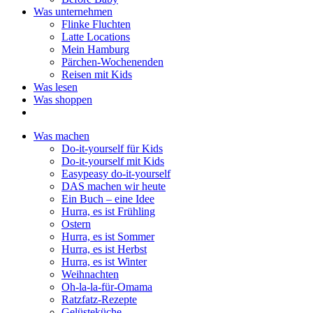
Was unternehmen
Flinke Fluchten
Latte Locations
Mein Hamburg
Pärchen-Wochenenden
Reisen mit Kids
Was lesen
Was shoppen
Was machen
Do-it-yourself für Kids
Do-it-yourself mit Kids
Easypeasy do-it-yourself
DAS machen wir heute
Ein Buch – eine Idee
Hurra, es ist Frühling
Ostern
Hurra, es ist Sommer
Hurra, es ist Herbst
Hurra, es ist Winter
Weihnachten
Oh-la-la-für-Omama
Ratzfatz-Rezepte
Gelüsteküche