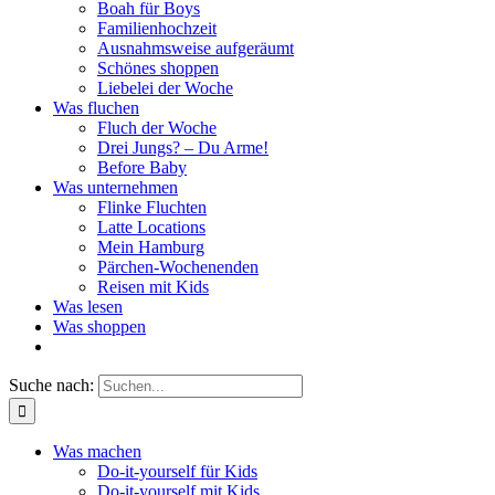
Boah für Boys
Familienhochzeit
Ausnahmsweise aufgeräumt
Schönes shoppen
Liebelei der Woche
Was fluchen
Fluch der Woche
Drei Jungs? – Du Arme!
Before Baby
Was unternehmen
Flinke Fluchten
Latte Locations
Mein Hamburg
Pärchen-Wochenenden
Reisen mit Kids
Was lesen
Was shoppen
Suche nach:
Was machen
Do-it-yourself für Kids
Do-it-yourself mit Kids