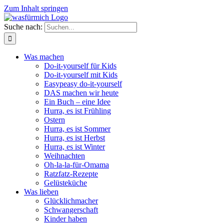
Zum Inhalt springen
Suche nach:
Was machen
Do-it-yourself für Kids
Do-it-yourself mit Kids
Easypeasy do-it-yourself
DAS machen wir heute
Ein Buch – eine Idee
Hurra, es ist Frühling
Ostern
Hurra, es ist Sommer
Hurra, es ist Herbst
Hurra, es ist Winter
Weihnachten
Oh-la-la-für-Omama
Ratzfatz-Rezepte
Gelüsteküche
Was lieben
Glücklichmacher
Schwangerschaft
Kinder haben