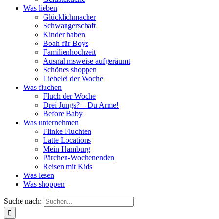
Was lieben
Glücklichmacher
Schwangerschaft
Kinder haben
Boah für Boys
Familienhochzeit
Ausnahmsweise aufgeräumt
Schönes shoppen
Liebelei der Woche
Was fluchen
Fluch der Woche
Drei Jungs? – Du Arme!
Before Baby
Was unternehmen
Flinke Fluchten
Latte Locations
Mein Hamburg
Pärchen-Wochenenden
Reisen mit Kids
Was lesen
Was shoppen
Suche nach: