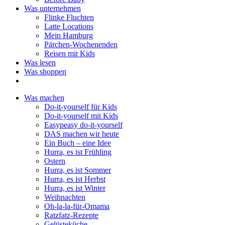
Was unternehmen
Flinke Fluchten
Latte Locations
Mein Hamburg
Pärchen-Wochenenden
Reisen mit Kids
Was lesen
Was shoppen
Was machen
Do-it-yourself für Kids
Do-it-yourself mit Kids
Easypeasy do-it-yourself
DAS machen wir heute
Ein Buch – eine Idee
Hurra, es ist Frühling
Ostern
Hurra, es ist Sommer
Hurra, es ist Herbst
Hurra, es ist Winter
Weihnachten
Oh-la-la-für-Omama
Ratzfatz-Rezepte
Gelüsteküche