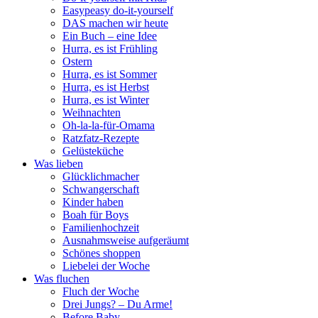
Easypeasy do-it-yourself
DAS machen wir heute
Ein Buch – eine Idee
Hurra, es ist Frühling
Ostern
Hurra, es ist Sommer
Hurra, es ist Herbst
Hurra, es ist Winter
Weihnachten
Oh-la-la-für-Omama
Ratzfatz-Rezepte
Gelüsteküche
Was lieben
Glücklichmacher
Schwangerschaft
Kinder haben
Boah für Boys
Familienhochzeit
Ausnahmsweise aufgeräumt
Schönes shoppen
Liebelei der Woche
Was fluchen
Fluch der Woche
Drei Jungs? – Du Arme!
Before Baby