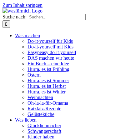
Zum Inhalt springen
Suche nach:
Was machen
Do-it-yourself für Kids
Do-it-yourself mit Kids
Easypeasy do-it-yourself
DAS machen wir heute
Ein Buch – eine Idee
Hurra, es ist Frühling
Ostern
Hurra, es ist Sommer
Hurra, es ist Herbst
Hurra, es ist Winter
Weihnachten
Oh-la-la-für-Omama
Ratzfatz-Rezepte
Gelüsteküche
Was lieben
Glücklichmacher
Schwangerschaft
Kinder haben