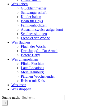
Was lieben
Glücklichmacher
Schwangerschaft
Kinder haben
Boah für Boys
Familienhochzeit
Ausnahmsweise aufgeräumt
Schönes shoppen
Liebelei der Woche
Was fluchen
Fluch der Woche
Drei Jungs? – Du Arme!
Before Baby
Was unternehmen
Flinke Fluchten
Latte Locations
Mein Hamburg
Pärchen-Wochenenden
Reisen mit Kids
Was lesen
Was shoppen
Suche nach: