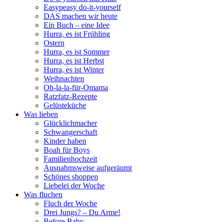
Easypeasy do-it-yourself
DAS machen wir heute
Ein Buch – eine Idee
Hurra, es ist Frühling
Ostern
Hurra, es ist Sommer
Hurra, es ist Herbst
Hurra, es ist Winter
Weihnachten
Oh-la-la-für-Omama
Ratzfatz-Rezepte
Gelüsteküche
Was lieben
Glücklichmacher
Schwangerschaft
Kinder haben
Boah für Boys
Familienhochzeit
Ausnahmsweise aufgeräumt
Schönes shoppen
Liebelei der Woche
Was fluchen
Fluch der Woche
Drei Jungs? – Du Arme!
Before Baby