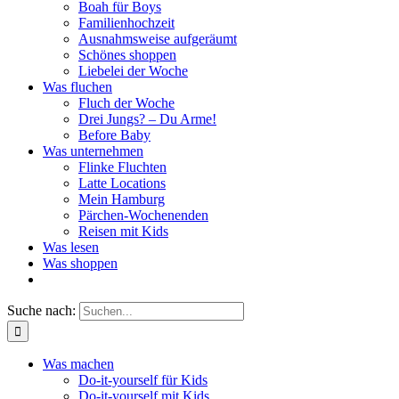
Boah für Boys
Familienhochzeit
Ausnahmsweise aufgeräumt
Schönes shoppen
Liebelei der Woche
Was fluchen
Fluch der Woche
Drei Jungs? – Du Arme!
Before Baby
Was unternehmen
Flinke Fluchten
Latte Locations
Mein Hamburg
Pärchen-Wochenenden
Reisen mit Kids
Was lesen
Was shoppen
Suche nach:
Was machen
Do-it-yourself für Kids
Do-it-yourself mit Kids