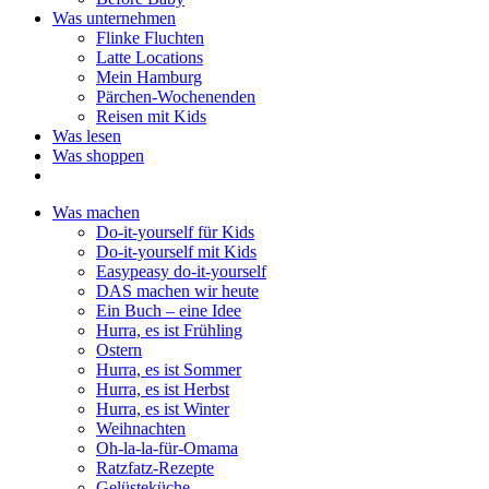
Was unternehmen
Flinke Fluchten
Latte Locations
Mein Hamburg
Pärchen-Wochenenden
Reisen mit Kids
Was lesen
Was shoppen
Was machen
Do-it-yourself für Kids
Do-it-yourself mit Kids
Easypeasy do-it-yourself
DAS machen wir heute
Ein Buch – eine Idee
Hurra, es ist Frühling
Ostern
Hurra, es ist Sommer
Hurra, es ist Herbst
Hurra, es ist Winter
Weihnachten
Oh-la-la-für-Omama
Ratzfatz-Rezepte
Gelüsteküche