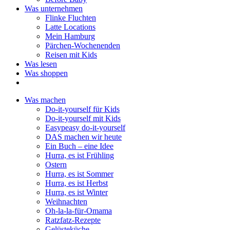
Was unternehmen
Flinke Fluchten
Latte Locations
Mein Hamburg
Pärchen-Wochenenden
Reisen mit Kids
Was lesen
Was shoppen
Was machen
Do-it-yourself für Kids
Do-it-yourself mit Kids
Easypeasy do-it-yourself
DAS machen wir heute
Ein Buch – eine Idee
Hurra, es ist Frühling
Ostern
Hurra, es ist Sommer
Hurra, es ist Herbst
Hurra, es ist Winter
Weihnachten
Oh-la-la-für-Omama
Ratzfatz-Rezepte
Gelüsteküche