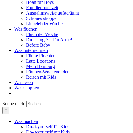
Boah für Boys
Familienhochzeit
Ausnahmsweise aufgeräumt
Schönes shoppen
Liebelei der Woche
Was fluchen
Fluch der Woche
Drei Jungs? – Du Arme!
Before Baby
Was unternehmen
Flinke Fluchten
Latte Locations
Mein Hamburg
Pärchen-Wochenenden
Reisen mit Kids
Was lesen
Was shoppen
Suche nach:
Was machen
Do-it-yourself für Kids
Do-it-yourself mit Kids