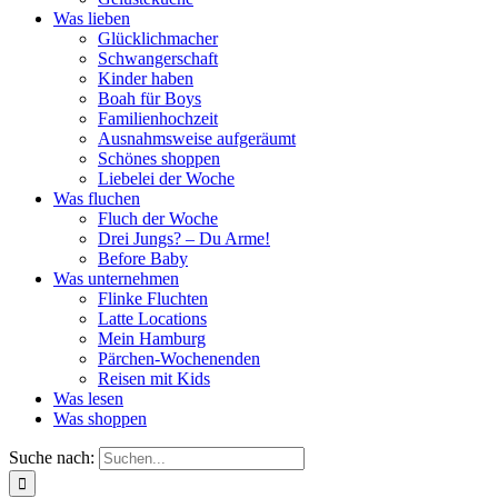
Was lieben
Glücklichmacher
Schwangerschaft
Kinder haben
Boah für Boys
Familienhochzeit
Ausnahmsweise aufgeräumt
Schönes shoppen
Liebelei der Woche
Was fluchen
Fluch der Woche
Drei Jungs? – Du Arme!
Before Baby
Was unternehmen
Flinke Fluchten
Latte Locations
Mein Hamburg
Pärchen-Wochenenden
Reisen mit Kids
Was lesen
Was shoppen
Suche nach: