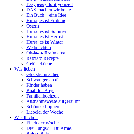
Easypeasy do-it-yourself
DAS machen wir heute
Ein Buch – eine Idee
Hurra, es ist Frühling
Ostern
Hurra, es ist Sommer
Hurra, es ist Herbst
Hurra, es ist Winter
Weihnachten
Oh-la-la-für-Omama
Ratzfatz-Rezepte
Gelüsteküche
Was lieben
Glücklichmacher
Schwangerschaft
Kinder haben
Boah für Boys
Familienhochzeit
Ausnahmsweise aufgeräumt
Schönes shoppen
Liebelei der Woche
Was fluchen
Fluch der Woche
Drei Jungs? – Du Arme!
Before Baby