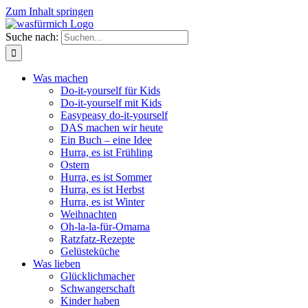
Zum Inhalt springen
Suche nach:
Was machen
Do-it-yourself für Kids
Do-it-yourself mit Kids
Easypeasy do-it-yourself
DAS machen wir heute
Ein Buch – eine Idee
Hurra, es ist Frühling
Ostern
Hurra, es ist Sommer
Hurra, es ist Herbst
Hurra, es ist Winter
Weihnachten
Oh-la-la-für-Omama
Ratzfatz-Rezepte
Gelüsteküche
Was lieben
Glücklichmacher
Schwangerschaft
Kinder haben