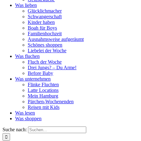
Was lieben
Glücklichmacher
Schwangerschaft
Kinder haben
Boah für Boys
Familienhochzeit
Ausnahmsweise aufgeräumt
Schönes shoppen
Liebelei der Woche
Was fluchen
Fluch der Woche
Drei Jungs? – Du Arme!
Before Baby
Was unternehmen
Flinke Fluchten
Latte Locations
Mein Hamburg
Pärchen-Wochenenden
Reisen mit Kids
Was lesen
Was shoppen
Suche nach: