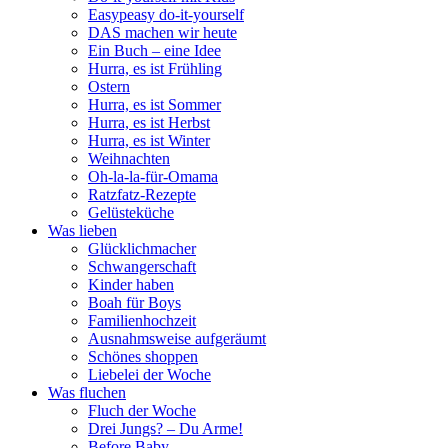
Easypeasy do-it-yourself
DAS machen wir heute
Ein Buch – eine Idee
Hurra, es ist Frühling
Ostern
Hurra, es ist Sommer
Hurra, es ist Herbst
Hurra, es ist Winter
Weihnachten
Oh-la-la-für-Omama
Ratzfatz-Rezepte
Gelüsteküche
Was lieben
Glücklichmacher
Schwangerschaft
Kinder haben
Boah für Boys
Familienhochzeit
Ausnahmsweise aufgeräumt
Schönes shoppen
Liebelei der Woche
Was fluchen
Fluch der Woche
Drei Jungs? – Du Arme!
Before Baby