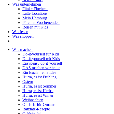
Was unternehmen
Flinke Fluchten
Latte Locations
Mein Hamburg
Pärchen-Wochenenden
Reisen mit Kids
Was lesen
Was shoppen
Was machen
Do-it-yourself für Kids
Do-it-yourself mit Kids
Easypeasy do-it-yourself
DAS machen wir heute
Ein Buch – eine Idee
Hurra, es ist Frühling
Ostern
Hurra, es ist Sommer
Hurra, es ist Herbst
Hurra, es ist Winter
Weihnachten
Oh-la-la-für-Omama
Ratzfatz-Rezepte
Gelüsteküche