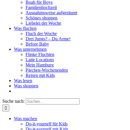
Boah für Boys
Familienhochzeit
Ausnahmsweise aufgeräumt
Schönes shoppen
Liebelei der Woche
Was fluchen
Fluch der Woche
Drei Jungs? – Du Arme!
Before Baby
Was unternehmen
Flinke Fluchten
Latte Locations
Mein Hamburg
Pärchen-Wochenenden
Reisen mit Kids
Was lesen
Was shoppen
Suche nach:
Was machen
Do-it-yourself für Kids
Do-it-yourself mit Kids