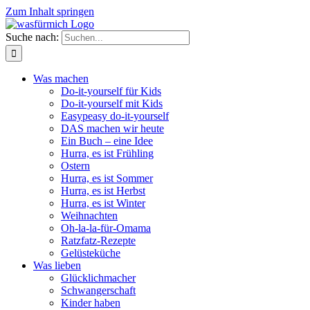
Zum Inhalt springen
Suche nach:
Was machen
Do-it-yourself für Kids
Do-it-yourself mit Kids
Easypeasy do-it-yourself
DAS machen wir heute
Ein Buch – eine Idee
Hurra, es ist Frühling
Ostern
Hurra, es ist Sommer
Hurra, es ist Herbst
Hurra, es ist Winter
Weihnachten
Oh-la-la-für-Omama
Ratzfatz-Rezepte
Gelüsteküche
Was lieben
Glücklichmacher
Schwangerschaft
Kinder haben