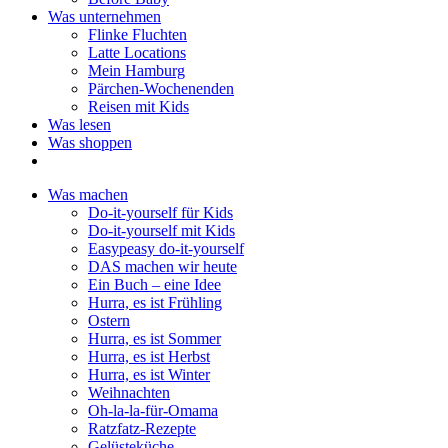
Was unternehmen
Flinke Fluchten
Latte Locations
Mein Hamburg
Pärchen-Wochenenden
Reisen mit Kids
Was lesen
Was shoppen
Was machen
Do-it-yourself für Kids
Do-it-yourself mit Kids
Easypeasy do-it-yourself
DAS machen wir heute
Ein Buch – eine Idee
Hurra, es ist Frühling
Ostern
Hurra, es ist Sommer
Hurra, es ist Herbst
Hurra, es ist Winter
Weihnachten
Oh-la-la-für-Omama
Ratzfatz-Rezepte
Gelüsteküche