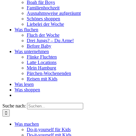
Boah für Boys
Familienhochzeit
Ausnahmsweise aufgeräumt
Schönes shoppen
Liebelei der Woche
Was fluchen
Fluch der Woche
Drei Jungs? – Du Arme!
Before Baby
Was unternehmen
Flinke Fluchten
Latte Locations
Mein Hamburg
Pärchen-Wochenenden
Reisen mit Kids
Was lesen
Was shoppen
Suche nach:
Was machen
Do-it-yourself für Kids
Do-it-yourself mit Kids