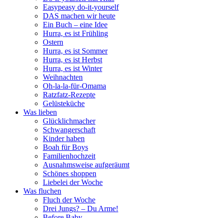
Easypeasy do-it-yourself
DAS machen wir heute
Ein Buch – eine Idee
Hurra, es ist Frühling
Ostern
Hurra, es ist Sommer
Hurra, es ist Herbst
Hurra, es ist Winter
Weihnachten
Oh-la-la-für-Omama
Ratzfatz-Rezepte
Gelüsteküche
Was lieben
Glücklichmacher
Schwangerschaft
Kinder haben
Boah für Boys
Familienhochzeit
Ausnahmsweise aufgeräumt
Schönes shoppen
Liebelei der Woche
Was fluchen
Fluch der Woche
Drei Jungs? – Du Arme!
Before Baby