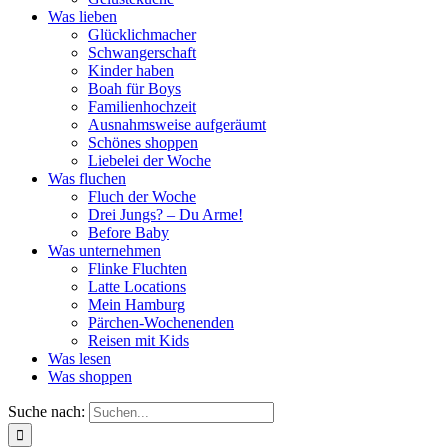
Was lieben
Glücklichmacher
Schwangerschaft
Kinder haben
Boah für Boys
Familienhochzeit
Ausnahmsweise aufgeräumt
Schönes shoppen
Liebelei der Woche
Was fluchen
Fluch der Woche
Drei Jungs? – Du Arme!
Before Baby
Was unternehmen
Flinke Fluchten
Latte Locations
Mein Hamburg
Pärchen-Wochenenden
Reisen mit Kids
Was lesen
Was shoppen
Suche nach: