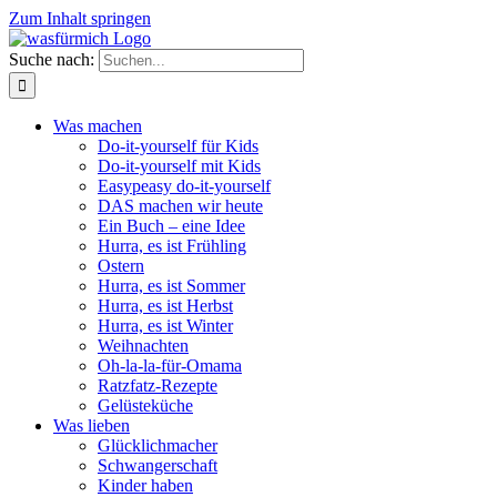
Zum Inhalt springen
Suche nach:
Was machen
Do-it-yourself für Kids
Do-it-yourself mit Kids
Easypeasy do-it-yourself
DAS machen wir heute
Ein Buch – eine Idee
Hurra, es ist Frühling
Ostern
Hurra, es ist Sommer
Hurra, es ist Herbst
Hurra, es ist Winter
Weihnachten
Oh-la-la-für-Omama
Ratzfatz-Rezepte
Gelüsteküche
Was lieben
Glücklichmacher
Schwangerschaft
Kinder haben