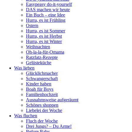
Easypeasy do-it-yourself
DAS machen wir heute
Ein Buch – eine Idee
Hurra, es ist Frühling
Ostern
Hurra, es ist Sommer
Hurra, es ist Herbst
Hurra, es ist Winter
Weihnachten
Oh-la-la-für-Omama
Ratzfatz-Rezepte
Gelüsteküche
Was lieben
Glücklichmacher
Schwangerschaft
Kinder haben
Boah für Boys
Familienhochzeit
Ausnahmsweise aufgeräumt
Schönes shoppen
Liebelei der Woche
Was fluchen
Fluch der Woche
Drei Jungs? – Du Arme!
Before Baby