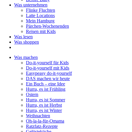
Was unternehmen
Flinke Fluchten
Latte Locations
Mein Hamburg
Pärchen-Wochenenden
Reisen mit Kids
Was lesen
Was shoppen
Was machen
Do-it-yourself für Kids
Do-it-yourself mit Kids
Easypeasy do-it-yourself
DAS machen wir heute
Ein Buch – eine Idee
Hurra, es ist Frühling
Ostern
Hurra, es ist Sommer
Hurra, es ist Herbst
Hurra, es ist Winter
Weihnachten
Oh-la-la-für-Omama
Ratzfatz-Rezepte
Gelüsteküche