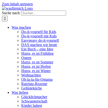
Zum Inhalt springen
Suche nach:
Was machen
Do-it-yourself für Kids
Do-it-yourself mit Kids
Easypeasy do-it-yourself
DAS machen wir heute
Ein Buch – eine Idee
Hurra, es ist Frühling
Ostern
Hurra, es ist Sommer
Hurra, es ist Herbst
Hurra, es ist Winter
Weihnachten
Oh-la-la-für-Omama
Ratzfatz-Rezepte
Gelüsteküche
Was lieben
Glücklichmacher
Schwangerschaft
Kinder haben