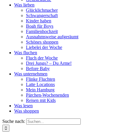
Was lieben
Glücklichmacher
Schwangerschaft
Kinder haben
Boah für Boys
Familienhochzeit
Ausnahmsweise aufgeräumt
Schönes shoppen
Liebelei der Woche
Was fluchen
Fluch der Woche
Drei Jungs? – Du Arme!
Before Baby
Was unternehmen
Flinke Fluchten
Latte Locations
Mein Hamburg
Pärchen-Wochenenden
Reisen mit Kids
Was lesen
Was shoppen
Suche nach: