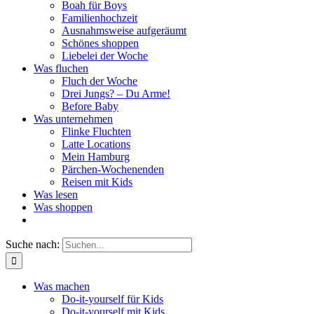
Boah für Boys
Familienhochzeit
Ausnahmsweise aufgeräumt
Schönes shoppen
Liebelei der Woche
Was fluchen
Fluch der Woche
Drei Jungs? – Du Arme!
Before Baby
Was unternehmen
Flinke Fluchten
Latte Locations
Mein Hamburg
Pärchen-Wochenenden
Reisen mit Kids
Was lesen
Was shoppen
Suche nach:
Was machen
Do-it-yourself für Kids
Do-it-yourself mit Kids