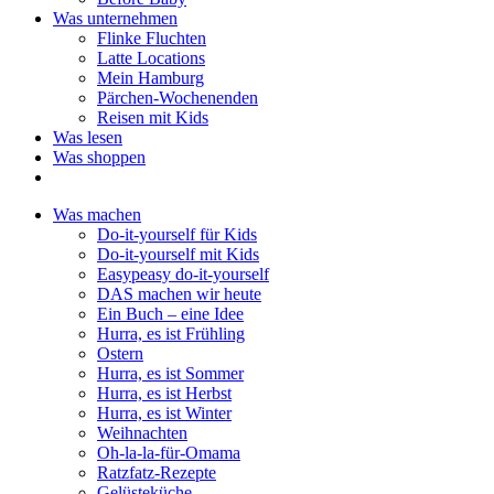
Was unternehmen
Flinke Fluchten
Latte Locations
Mein Hamburg
Pärchen-Wochenenden
Reisen mit Kids
Was lesen
Was shoppen
Was machen
Do-it-yourself für Kids
Do-it-yourself mit Kids
Easypeasy do-it-yourself
DAS machen wir heute
Ein Buch – eine Idee
Hurra, es ist Frühling
Ostern
Hurra, es ist Sommer
Hurra, es ist Herbst
Hurra, es ist Winter
Weihnachten
Oh-la-la-für-Omama
Ratzfatz-Rezepte
Gelüsteküche