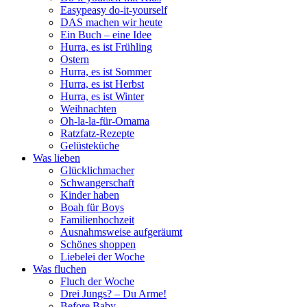
Easypeasy do-it-yourself
DAS machen wir heute
Ein Buch – eine Idee
Hurra, es ist Frühling
Ostern
Hurra, es ist Sommer
Hurra, es ist Herbst
Hurra, es ist Winter
Weihnachten
Oh-la-la-für-Omama
Ratzfatz-Rezepte
Gelüsteküche
Was lieben
Glücklichmacher
Schwangerschaft
Kinder haben
Boah für Boys
Familienhochzeit
Ausnahmsweise aufgeräumt
Schönes shoppen
Liebelei der Woche
Was fluchen
Fluch der Woche
Drei Jungs? – Du Arme!
Before Baby