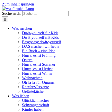
Zum Inhalt springen
Suche nach:
Was machen
Do-it-yourself für Kids
Do-it-yourself mit Kids
Easypeasy do-it-yourself
DAS machen wir heute
Ein Buch – eine Idee
Hurra, es ist Frühling
Ostern
Hurra, es ist Sommer
Hurra, es ist Herbst
Hurra, es ist Winter
Weihnachten
Oh-la-la-für-Omama
Ratzfatz-Rezepte
Gelüsteküche
Was lieben
Glücklichmacher
Schwangerschaft
Kinder haben