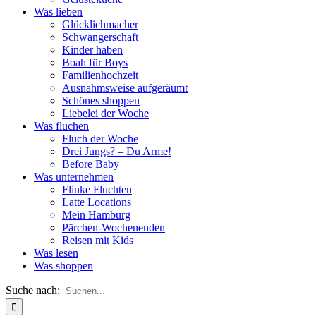
Was lieben
Glücklichmacher
Schwangerschaft
Kinder haben
Boah für Boys
Familienhochzeit
Ausnahmsweise aufgeräumt
Schönes shoppen
Liebelei der Woche
Was fluchen
Fluch der Woche
Drei Jungs? – Du Arme!
Before Baby
Was unternehmen
Flinke Fluchten
Latte Locations
Mein Hamburg
Pärchen-Wochenenden
Reisen mit Kids
Was lesen
Was shoppen
Suche nach: