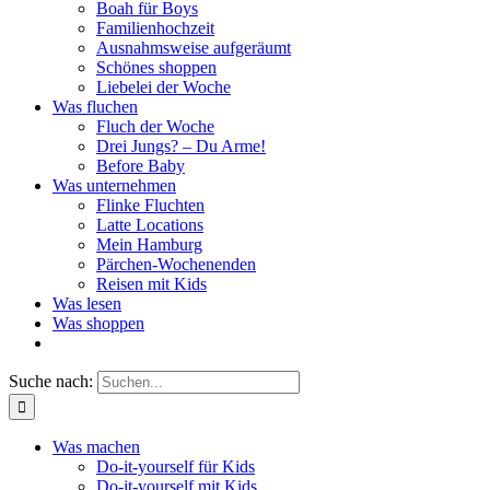
Boah für Boys
Familienhochzeit
Ausnahmsweise aufgeräumt
Schönes shoppen
Liebelei der Woche
Was fluchen
Fluch der Woche
Drei Jungs? – Du Arme!
Before Baby
Was unternehmen
Flinke Fluchten
Latte Locations
Mein Hamburg
Pärchen-Wochenenden
Reisen mit Kids
Was lesen
Was shoppen
Suche nach:
Was machen
Do-it-yourself für Kids
Do-it-yourself mit Kids