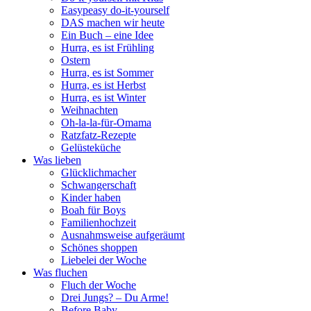
Easypeasy do-it-yourself
DAS machen wir heute
Ein Buch – eine Idee
Hurra, es ist Frühling
Ostern
Hurra, es ist Sommer
Hurra, es ist Herbst
Hurra, es ist Winter
Weihnachten
Oh-la-la-für-Omama
Ratzfatz-Rezepte
Gelüsteküche
Was lieben
Glücklichmacher
Schwangerschaft
Kinder haben
Boah für Boys
Familienhochzeit
Ausnahmsweise aufgeräumt
Schönes shoppen
Liebelei der Woche
Was fluchen
Fluch der Woche
Drei Jungs? – Du Arme!
Before Baby