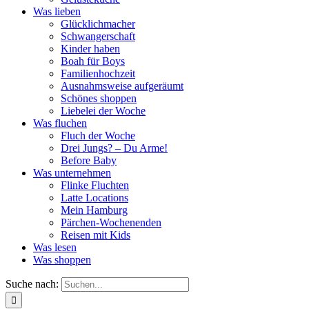
Was lieben
Glücklichmacher
Schwangerschaft
Kinder haben
Boah für Boys
Familienhochzeit
Ausnahmsweise aufgeräumt
Schönes shoppen
Liebelei der Woche
Was fluchen
Fluch der Woche
Drei Jungs? – Du Arme!
Before Baby
Was unternehmen
Flinke Fluchten
Latte Locations
Mein Hamburg
Pärchen-Wochenenden
Reisen mit Kids
Was lesen
Was shoppen
Suche nach: