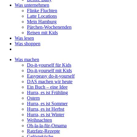
Was unternehmen
Flinke Fluchten
Latte Locations
Mein Hamburg
Pärchen-Wochenenden
Reisen mit Kids
Was lesen
Was shoppen
Was machen
Do-it-yourself für Kids
Do-it-yourself mit Kids
Easypeasy do-it-yourself
DAS machen wir heute
Ein Buch – eine Idee
Hurra, es ist Frühling
Ostern
Hurra, es ist Sommer
Hurra, es ist Herbst
Hurra, es ist Winter
Weihnachten
Oh-la-la-für-Omama
Ratzfatz-Rezepte
Gelüsteküche