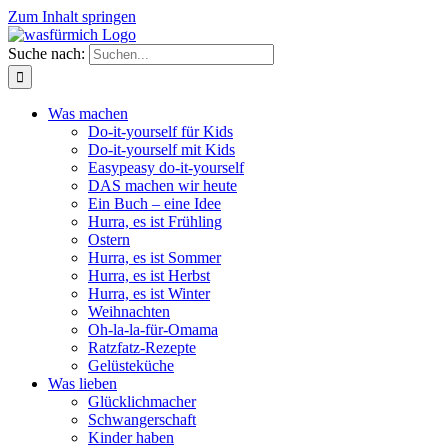
Zum Inhalt springen
Suche nach:
Was machen
Do-it-yourself für Kids
Do-it-yourself mit Kids
Easypeasy do-it-yourself
DAS machen wir heute
Ein Buch – eine Idee
Hurra, es ist Frühling
Ostern
Hurra, es ist Sommer
Hurra, es ist Herbst
Hurra, es ist Winter
Weihnachten
Oh-la-la-für-Omama
Ratzfatz-Rezepte
Gelüsteküche
Was lieben
Glücklichmacher
Schwangerschaft
Kinder haben