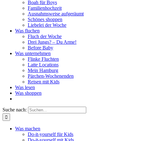
Boah für Boys
Familienhochzeit
Ausnahmsweise aufgeräumt
Schönes shoppen
Liebelei der Woche
Was fluchen
Fluch der Woche
Drei Jungs? – Du Arme!
Before Baby
Was unternehmen
Flinke Fluchten
Latte Locations
Mein Hamburg
Pärchen-Wochenenden
Reisen mit Kids
Was lesen
Was shoppen
Suche nach:
Was machen
Do-it-yourself für Kids
Do-it-yourself mit Kids