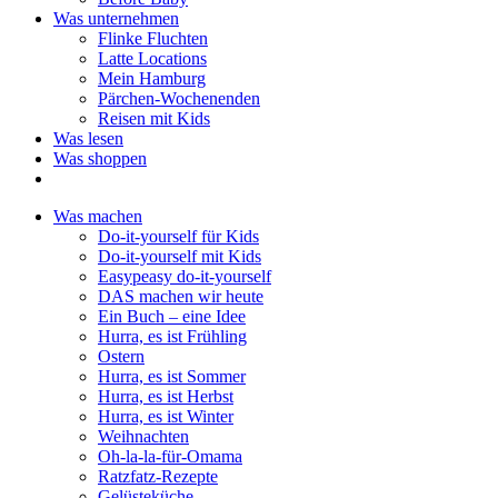
Was unternehmen
Flinke Fluchten
Latte Locations
Mein Hamburg
Pärchen-Wochenenden
Reisen mit Kids
Was lesen
Was shoppen
Was machen
Do-it-yourself für Kids
Do-it-yourself mit Kids
Easypeasy do-it-yourself
DAS machen wir heute
Ein Buch – eine Idee
Hurra, es ist Frühling
Ostern
Hurra, es ist Sommer
Hurra, es ist Herbst
Hurra, es ist Winter
Weihnachten
Oh-la-la-für-Omama
Ratzfatz-Rezepte
Gelüsteküche