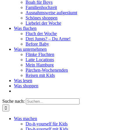
Boah für Boys
Familienhochzeit
Ausnahmsweise aufgeräumt
Schönes shoppen
Liebelei der Woche
Was fluchen
Fluch der Woche
Drei Jungs? – Du Arme!
Before Baby
Was unternehmen
Flinke Fluchten
Latte Locations
Mein Hamburg
Pärchen-Wochenenden
Reisen mit Kids
Was lesen
Was shoppen
Suche nach:
Was machen
Do-it-yourself für Kids
Do-it-yourself mit Kids