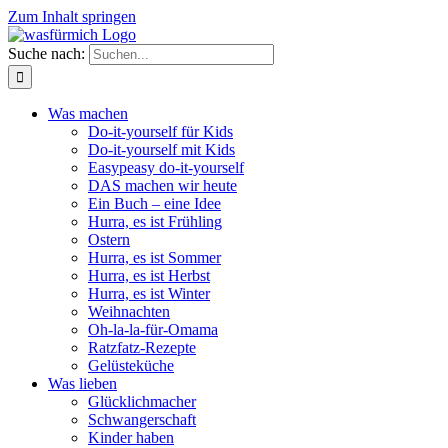
Zum Inhalt springen
Suche nach:
Was machen
Do-it-yourself für Kids
Do-it-yourself mit Kids
Easypeasy do-it-yourself
DAS machen wir heute
Ein Buch – eine Idee
Hurra, es ist Frühling
Ostern
Hurra, es ist Sommer
Hurra, es ist Herbst
Hurra, es ist Winter
Weihnachten
Oh-la-la-für-Omama
Ratzfatz-Rezepte
Gelüsteküche
Was lieben
Glücklichmacher
Schwangerschaft
Kinder haben