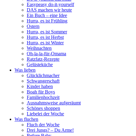
Easypeasy do-it-yourself
DAS machen wir heute
Ein Buch – eine Idee
Hurra, es ist Frühling
Ostern
Hurra, es ist Sommer
Hurra, es ist Herbst
Hurra, es ist Winter
Weihnachten
Oh-la-la-für-Omama
Ratzfatz-Rezepte
Gelüsteküche
Was lieben
Glücklichmacher
Schwangerschaft
Kinder haben
Boah für Boys
Familienhochzeit
Ausnahmsweise aufgeräumt
Schönes shoppen
Liebelei der Woche
Was fluchen
Fluch der Woche
Drei Jungs? – Du Arme!
Before Baby