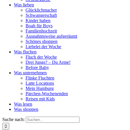
Was lieben
Glücklichmacher
Schwangerschaft
Kinder haben
Boah für Boys
Familienhochzeit
Ausnahmsweise aufgeräumt
Schönes shoppen
Liebelei der Woche
Was fluchen
Fluch der Woche
Drei Jungs? – Du Arme!
Before Baby
Was unternehmen
Flinke Fluchten
Latte Locations
Mein Hamburg
Pärchen-Wochenenden
Reisen mit Kids
Was lesen
Was shoppen
Suche nach: