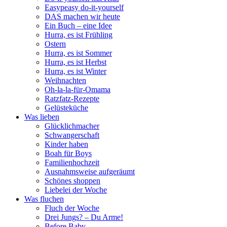
Easypeasy do-it-yourself
DAS machen wir heute
Ein Buch – eine Idee
Hurra, es ist Frühling
Ostern
Hurra, es ist Sommer
Hurra, es ist Herbst
Hurra, es ist Winter
Weihnachten
Oh-la-la-für-Omama
Ratzfatz-Rezepte
Gelüsteküche
Was lieben
Glücklichmacher
Schwangerschaft
Kinder haben
Boah für Boys
Familienhochzeit
Ausnahmsweise aufgeräumt
Schönes shoppen
Liebelei der Woche
Was fluchen
Fluch der Woche
Drei Jungs? – Du Arme!
Before Baby