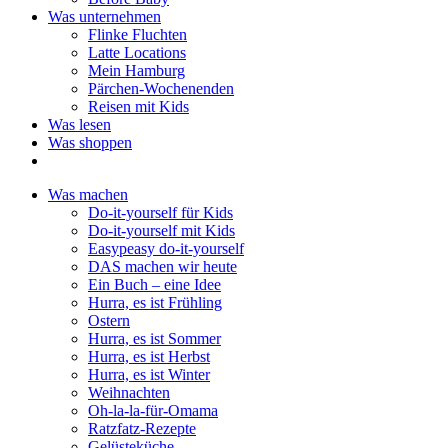
Was unternehmen
Flinke Fluchten
Latte Locations
Mein Hamburg
Pärchen-Wochenenden
Reisen mit Kids
Was lesen
Was shoppen
Was machen
Do-it-yourself für Kids
Do-it-yourself mit Kids
Easypeasy do-it-yourself
DAS machen wir heute
Ein Buch – eine Idee
Hurra, es ist Frühling
Ostern
Hurra, es ist Sommer
Hurra, es ist Herbst
Hurra, es ist Winter
Weihnachten
Oh-la-la-für-Omama
Ratzfatz-Rezepte
Gelüsteküche