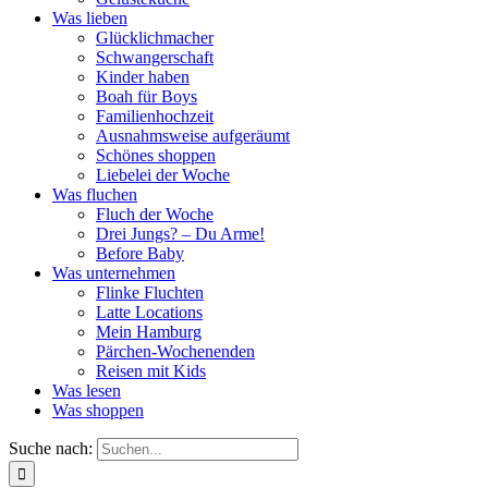
Was lieben
Glücklichmacher
Schwangerschaft
Kinder haben
Boah für Boys
Familienhochzeit
Ausnahmsweise aufgeräumt
Schönes shoppen
Liebelei der Woche
Was fluchen
Fluch der Woche
Drei Jungs? – Du Arme!
Before Baby
Was unternehmen
Flinke Fluchten
Latte Locations
Mein Hamburg
Pärchen-Wochenenden
Reisen mit Kids
Was lesen
Was shoppen
Suche nach: