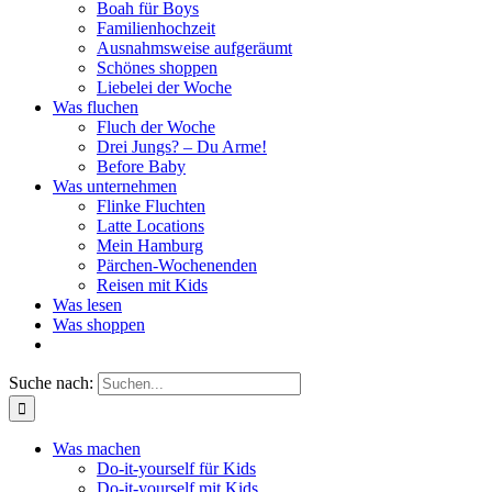
Boah für Boys
Familienhochzeit
Ausnahmsweise aufgeräumt
Schönes shoppen
Liebelei der Woche
Was fluchen
Fluch der Woche
Drei Jungs? – Du Arme!
Before Baby
Was unternehmen
Flinke Fluchten
Latte Locations
Mein Hamburg
Pärchen-Wochenenden
Reisen mit Kids
Was lesen
Was shoppen
Suche nach:
Was machen
Do-it-yourself für Kids
Do-it-yourself mit Kids