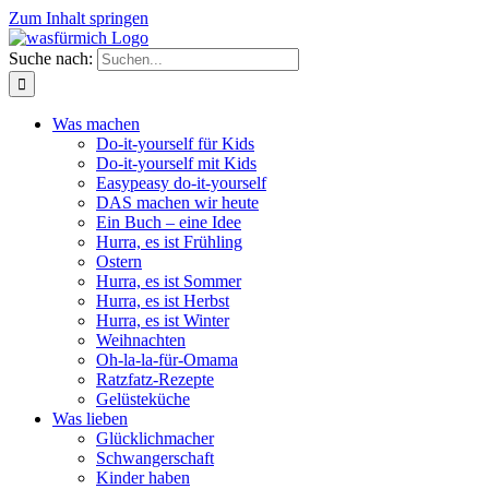
Zum Inhalt springen
Suche nach:
Was machen
Do-it-yourself für Kids
Do-it-yourself mit Kids
Easypeasy do-it-yourself
DAS machen wir heute
Ein Buch – eine Idee
Hurra, es ist Frühling
Ostern
Hurra, es ist Sommer
Hurra, es ist Herbst
Hurra, es ist Winter
Weihnachten
Oh-la-la-für-Omama
Ratzfatz-Rezepte
Gelüsteküche
Was lieben
Glücklichmacher
Schwangerschaft
Kinder haben