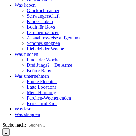
Was lieben
Glücklichmacher
Schwangerschaft
Kinder haben
Boah für Boys
Familienhochzeit
Ausnahmsweise aufgeräumt
Schönes shoppen
Liebelei der Woche
Was fluchen
Fluch der Woche
Drei Jungs? – Du Arme!
Before Baby
Was unternehmen
Flinke Fluchten
Latte Locations
Mein Hamburg
Pärchen-Wochenenden
Reisen mit Kids
Was lesen
Was shoppen
Suche nach: