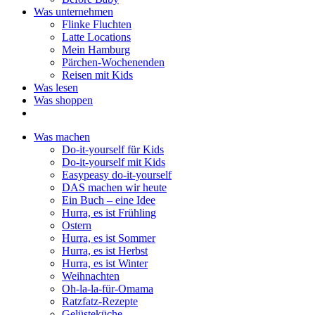
Was unternehmen
Flinke Fluchten
Latte Locations
Mein Hamburg
Pärchen-Wochenenden
Reisen mit Kids
Was lesen
Was shoppen
Was machen
Do-it-yourself für Kids
Do-it-yourself mit Kids
Easypeasy do-it-yourself
DAS machen wir heute
Ein Buch – eine Idee
Hurra, es ist Frühling
Ostern
Hurra, es ist Sommer
Hurra, es ist Herbst
Hurra, es ist Winter
Weihnachten
Oh-la-la-für-Omama
Ratzfatz-Rezepte
Gelüsteküche