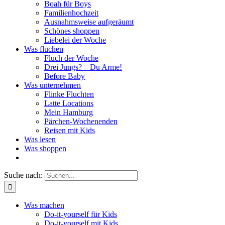
Boah für Boys
Familienhochzeit
Ausnahmsweise aufgeräumt
Schönes shoppen
Liebelei der Woche
Was fluchen
Fluch der Woche
Drei Jungs? – Du Arme!
Before Baby
Was unternehmen
Flinke Fluchten
Latte Locations
Mein Hamburg
Pärchen-Wochenenden
Reisen mit Kids
Was lesen
Was shoppen
Suche nach:
Was machen
Do-it-yourself für Kids
Do-it-yourself mit Kids