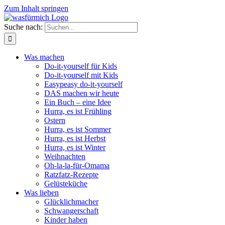
Zum Inhalt springen
Suche nach:
Was machen
Do-it-yourself für Kids
Do-it-yourself mit Kids
Easypeasy do-it-yourself
DAS machen wir heute
Ein Buch – eine Idee
Hurra, es ist Frühling
Ostern
Hurra, es ist Sommer
Hurra, es ist Herbst
Hurra, es ist Winter
Weihnachten
Oh-la-la-für-Omama
Ratzfatz-Rezepte
Gelüsteküche
Was lieben
Glücklichmacher
Schwangerschaft
Kinder haben