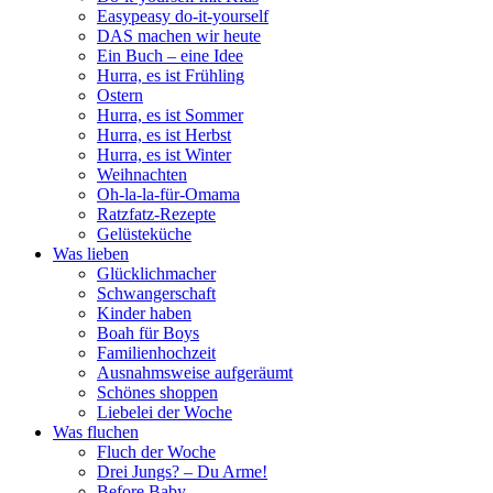
Easypeasy do-it-yourself
DAS machen wir heute
Ein Buch – eine Idee
Hurra, es ist Frühling
Ostern
Hurra, es ist Sommer
Hurra, es ist Herbst
Hurra, es ist Winter
Weihnachten
Oh-la-la-für-Omama
Ratzfatz-Rezepte
Gelüsteküche
Was lieben
Glücklichmacher
Schwangerschaft
Kinder haben
Boah für Boys
Familienhochzeit
Ausnahmsweise aufgeräumt
Schönes shoppen
Liebelei der Woche
Was fluchen
Fluch der Woche
Drei Jungs? – Du Arme!
Before Baby