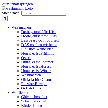
Zum Inhalt springen
Suche nach:
Was machen
Do-it-yourself für Kids
Do-it-yourself mit Kids
Easypeasy do-it-yourself
DAS machen wir heute
Ein Buch – eine Idee
Hurra, es ist Frühling
Ostern
Hurra, es ist Sommer
Hurra, es ist Herbst
Hurra, es ist Winter
Weihnachten
Oh-la-la-für-Omama
Ratzfatz-Rezepte
Gelüsteküche
Was lieben
Glücklichmacher
Schwangerschaft
Kinder haben