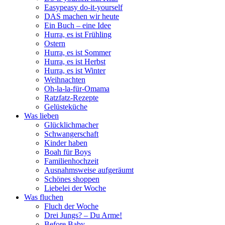
Easypeasy do-it-yourself
DAS machen wir heute
Ein Buch – eine Idee
Hurra, es ist Frühling
Ostern
Hurra, es ist Sommer
Hurra, es ist Herbst
Hurra, es ist Winter
Weihnachten
Oh-la-la-für-Omama
Ratzfatz-Rezepte
Gelüsteküche
Was lieben
Glücklichmacher
Schwangerschaft
Kinder haben
Boah für Boys
Familienhochzeit
Ausnahmsweise aufgeräumt
Schönes shoppen
Liebelei der Woche
Was fluchen
Fluch der Woche
Drei Jungs? – Du Arme!
Before Baby