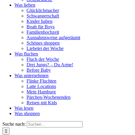
Was lieben
Glücklichmacher
Schwangerschaft
Kinder haben
Boah für Boys
Familienhochzeit
Ausnahmsweise aufgeräumt
Schönes shoppen
Liebelei der Woche
Was fluchen
Fluch der Woche
Drei Jungs? – Du Arme!
Before Baby
Was unternehmen
Flinke Fluchten
Latte Locations
Mein Hamburg
Pärchen-Wochenenden
Reisen mit Kids
Was lesen
Was shoppen
Suche nach: