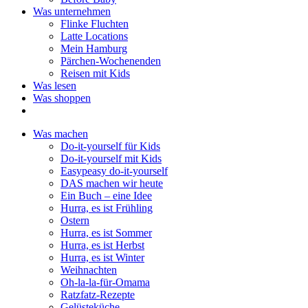
Was unternehmen
Flinke Fluchten
Latte Locations
Mein Hamburg
Pärchen-Wochenenden
Reisen mit Kids
Was lesen
Was shoppen
Was machen
Do-it-yourself für Kids
Do-it-yourself mit Kids
Easypeasy do-it-yourself
DAS machen wir heute
Ein Buch – eine Idee
Hurra, es ist Frühling
Ostern
Hurra, es ist Sommer
Hurra, es ist Herbst
Hurra, es ist Winter
Weihnachten
Oh-la-la-für-Omama
Ratzfatz-Rezepte
Gelüsteküche