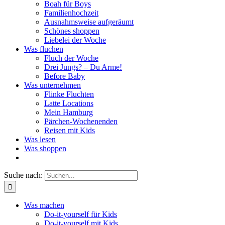
Boah für Boys
Familienhochzeit
Ausnahmsweise aufgeräumt
Schönes shoppen
Liebelei der Woche
Was fluchen
Fluch der Woche
Drei Jungs? – Du Arme!
Before Baby
Was unternehmen
Flinke Fluchten
Latte Locations
Mein Hamburg
Pärchen-Wochenenden
Reisen mit Kids
Was lesen
Was shoppen
Suche nach:
Was machen
Do-it-yourself für Kids
Do-it-yourself mit Kids