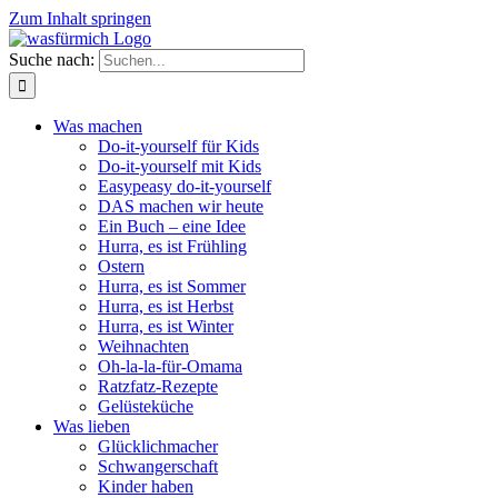
Zum Inhalt springen
Suche nach:
Was machen
Do-it-yourself für Kids
Do-it-yourself mit Kids
Easypeasy do-it-yourself
DAS machen wir heute
Ein Buch – eine Idee
Hurra, es ist Frühling
Ostern
Hurra, es ist Sommer
Hurra, es ist Herbst
Hurra, es ist Winter
Weihnachten
Oh-la-la-für-Omama
Ratzfatz-Rezepte
Gelüsteküche
Was lieben
Glücklichmacher
Schwangerschaft
Kinder haben