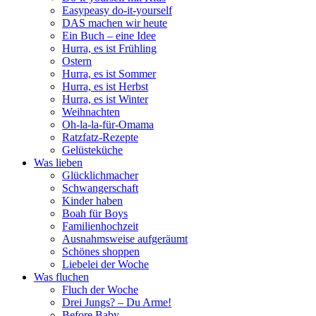
Easypeasy do-it-yourself
DAS machen wir heute
Ein Buch – eine Idee
Hurra, es ist Frühling
Ostern
Hurra, es ist Sommer
Hurra, es ist Herbst
Hurra, es ist Winter
Weihnachten
Oh-la-la-für-Omama
Ratzfatz-Rezepte
Gelüsteküche
Was lieben
Glücklichmacher
Schwangerschaft
Kinder haben
Boah für Boys
Familienhochzeit
Ausnahmsweise aufgeräumt
Schönes shoppen
Liebelei der Woche
Was fluchen
Fluch der Woche
Drei Jungs? – Du Arme!
Before Baby