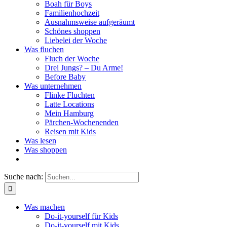
Boah für Boys
Familienhochzeit
Ausnahmsweise aufgeräumt
Schönes shoppen
Liebelei der Woche
Was fluchen
Fluch der Woche
Drei Jungs? – Du Arme!
Before Baby
Was unternehmen
Flinke Fluchten
Latte Locations
Mein Hamburg
Pärchen-Wochenenden
Reisen mit Kids
Was lesen
Was shoppen
Suche nach:
Was machen
Do-it-yourself für Kids
Do-it-yourself mit Kids