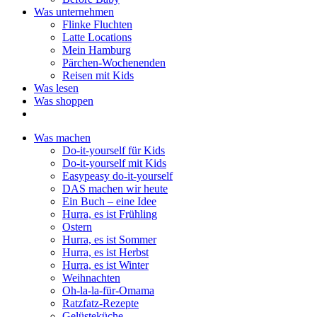
Was unternehmen
Flinke Fluchten
Latte Locations
Mein Hamburg
Pärchen-Wochenenden
Reisen mit Kids
Was lesen
Was shoppen
Was machen
Do-it-yourself für Kids
Do-it-yourself mit Kids
Easypeasy do-it-yourself
DAS machen wir heute
Ein Buch – eine Idee
Hurra, es ist Frühling
Ostern
Hurra, es ist Sommer
Hurra, es ist Herbst
Hurra, es ist Winter
Weihnachten
Oh-la-la-für-Omama
Ratzfatz-Rezepte
Gelüsteküche