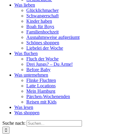
Was lieben
Glücklichmacher
Schwangerschaft
Kinder haben
Boah für Boys
Familienhochzeit
Ausnahmsweise aufgeräumt
Schönes shoppen
Liebelei der Woche
Was fluchen
Fluch der Woche
Drei Jungs? – Du Arme!
Before Baby
Was unternehmen
Flinke Fluchten
Latte Locations
Mein Hamburg
Pärchen-Wochenenden
Reisen mit Kids
Was lesen
Was shoppen
Suche nach: