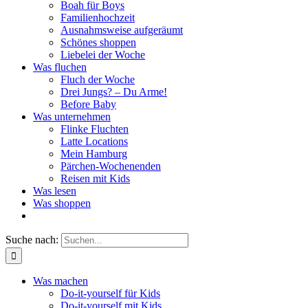
Boah für Boys
Familienhochzeit
Ausnahmsweise aufgeräumt
Schönes shoppen
Liebelei der Woche
Was fluchen
Fluch der Woche
Drei Jungs? – Du Arme!
Before Baby
Was unternehmen
Flinke Fluchten
Latte Locations
Mein Hamburg
Pärchen-Wochenenden
Reisen mit Kids
Was lesen
Was shoppen
Suche nach:
Was machen
Do-it-yourself für Kids
Do-it-yourself mit Kids