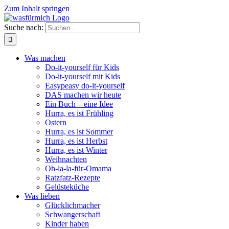
Zum Inhalt springen
Suche nach:
Was machen
Do-it-yourself für Kids
Do-it-yourself mit Kids
Easypeasy do-it-yourself
DAS machen wir heute
Ein Buch – eine Idee
Hurra, es ist Frühling
Ostern
Hurra, es ist Sommer
Hurra, es ist Herbst
Hurra, es ist Winter
Weihnachten
Oh-la-la-für-Omama
Ratzfatz-Rezepte
Gelüsteküche
Was lieben
Glücklichmacher
Schwangerschaft
Kinder haben