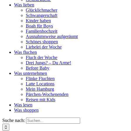
Was lieben
Glücklichmacher
Schwangerschaft
Kinder haben
Boah für Boys
Familienhochzeit
Ausnahmsweise aufgeräumt
Schönes shoppen
Liebelei der Woche
Was fluchen
Fluch der Woche
Drei Jungs? – Du Arme!
Before Baby
Was unternehmen
Flinke Fluchten
Latte Locations
Mein Hamburg
Pärchen-Wochenenden
Reisen mit Kids
Was lesen
Was shoppen
Suche nach: