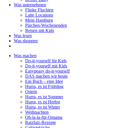
Was unternehmen
Flinke Fluchten
Latte Locations
Mein Hamburg
Pärchen-Wochenenden
Reisen mit Kids
Was lesen
Was shoppen
Was machen
Do-it-yourself für Kids
Do-it-yourself mit Kids
Easypeasy do-it-yourself
DAS machen wir heute
Ein Buch – eine Idee
Hurra, es ist Frühling
Ostern
Hurra, es ist Sommer
Hurra, es ist Herbst
Hurra, es ist Winter
Weihnachten
Oh-la-la-für-Omama
Ratzfatz-Rezepte
Gelüsteküche