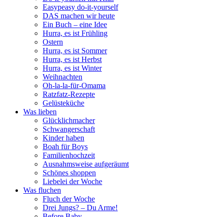
Easypeasy do-it-yourself
DAS machen wir heute
Ein Buch – eine Idee
Hurra, es ist Frühling
Ostern
Hurra, es ist Sommer
Hurra, es ist Herbst
Hurra, es ist Winter
Weihnachten
Oh-la-la-für-Omama
Ratzfatz-Rezepte
Gelüsteküche
Was lieben
Glücklichmacher
Schwangerschaft
Kinder haben
Boah für Boys
Familienhochzeit
Ausnahmsweise aufgeräumt
Schönes shoppen
Liebelei der Woche
Was fluchen
Fluch der Woche
Drei Jungs? – Du Arme!
Before Baby