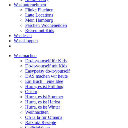
Was unternehmen
Flinke Fluchten
Latte Locations
Mein Hamburg
Pärchen-Wochenenden
Reisen mit Kids
Was lesen
Was shoppen
Was machen
Do-it-yourself für Kids
Do-it-yourself mit Kids
Easypeasy do-it-yourself
DAS machen wir heute
Ein Buch – eine Idee
Hurra, es ist Frühling
Ostern
Hurra, es ist Sommer
Hurra, es ist Herbst
Hurra, es ist Winter
Weihnachten
Oh-la-la-für-Omama
Ratzfatz-Rezepte
Gelüsteküche