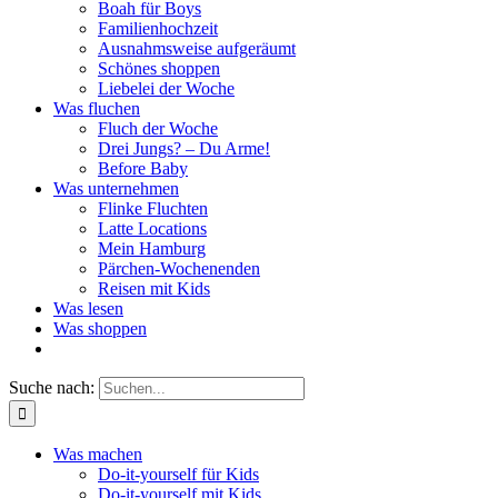
Boah für Boys
Familienhochzeit
Ausnahmsweise aufgeräumt
Schönes shoppen
Liebelei der Woche
Was fluchen
Fluch der Woche
Drei Jungs? – Du Arme!
Before Baby
Was unternehmen
Flinke Fluchten
Latte Locations
Mein Hamburg
Pärchen-Wochenenden
Reisen mit Kids
Was lesen
Was shoppen
Suche nach:
Was machen
Do-it-yourself für Kids
Do-it-yourself mit Kids