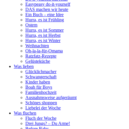
Easypeasy do-it-yourself
DAS machen wir heute
Ein Buch – eine Idee
Hurra, es ist Frühling
Ostern
Hurra, es ist Sommer
Hurra, es ist Herbst
Hurra, es ist Winter
Weihnachten
Oh-la-la-für-Omama
Ratzfatz-Rezepte
Gelüsteküche
Was lieben
Glücklichmacher
Schwangerschaft
Kinder haben
Boah für Boys
Familienhochzeit
Ausnahmsweise aufgeräumt
Schönes shoppen
Liebelei der Woche
Was fluchen
Fluch der Woche
Drei Jungs? – Du Arme!
Before Baby