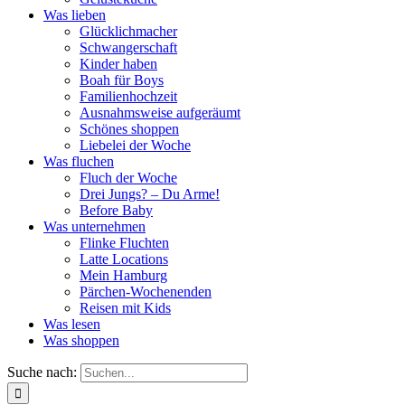
Was lieben
Glücklichmacher
Schwangerschaft
Kinder haben
Boah für Boys
Familienhochzeit
Ausnahmsweise aufgeräumt
Schönes shoppen
Liebelei der Woche
Was fluchen
Fluch der Woche
Drei Jungs? – Du Arme!
Before Baby
Was unternehmen
Flinke Fluchten
Latte Locations
Mein Hamburg
Pärchen-Wochenenden
Reisen mit Kids
Was lesen
Was shoppen
Suche nach: