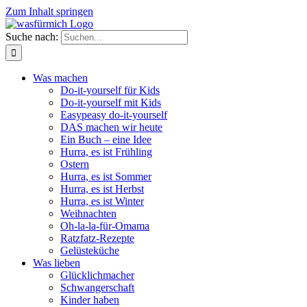
Zum Inhalt springen
Suche nach:
Was machen
Do-it-yourself für Kids
Do-it-yourself mit Kids
Easypeasy do-it-yourself
DAS machen wir heute
Ein Buch – eine Idee
Hurra, es ist Frühling
Ostern
Hurra, es ist Sommer
Hurra, es ist Herbst
Hurra, es ist Winter
Weihnachten
Oh-la-la-für-Omama
Ratzfatz-Rezepte
Gelüsteküche
Was lieben
Glücklichmacher
Schwangerschaft
Kinder haben