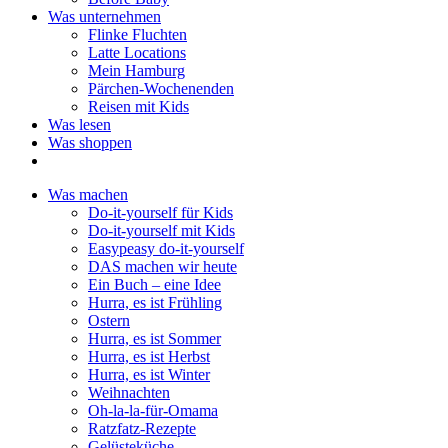
Was unternehmen
Flinke Fluchten
Latte Locations
Mein Hamburg
Pärchen-Wochenenden
Reisen mit Kids
Was lesen
Was shoppen
Was machen
Do-it-yourself für Kids
Do-it-yourself mit Kids
Easypeasy do-it-yourself
DAS machen wir heute
Ein Buch – eine Idee
Hurra, es ist Frühling
Ostern
Hurra, es ist Sommer
Hurra, es ist Herbst
Hurra, es ist Winter
Weihnachten
Oh-la-la-für-Omama
Ratzfatz-Rezepte
Gelüsteküche