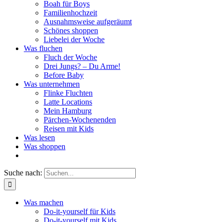
Boah für Boys
Familienhochzeit
Ausnahmsweise aufgeräumt
Schönes shoppen
Liebelei der Woche
Was fluchen
Fluch der Woche
Drei Jungs? – Du Arme!
Before Baby
Was unternehmen
Flinke Fluchten
Latte Locations
Mein Hamburg
Pärchen-Wochenenden
Reisen mit Kids
Was lesen
Was shoppen
Suche nach:
Was machen
Do-it-yourself für Kids
Do-it-yourself mit Kids