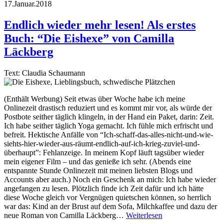
17.Januar.2018
Endlich wieder mehr lesen! Als erstes
Buch: “Die Eishexe” von Camilla
Läckberg
Text: Claudia Schaumann
(Enthält Werbung) Seit etwas über Woche habe ich meine
Onlinezeit drastisch reduziert und es kommt mir vor, als würde der
Postbote seither täglich klingeln, in der Hand ein Paket, darin: Zeit.
Ich habe seither täglich Yoga gemacht. Ich fühle mich erfrischt und
befreit. Hektische Anfälle von “Ich-schaff-das-alles-nicht-und-wie-
siehts-hier-wieder-aus-räumt-endlich-auf-ich-krieg-zuviel-und-
überhaupt”: Fehlanzeige. In meinem Kopf läuft tagsüber wieder
mein eigener Film – und das genieße ich sehr. (Abends eine
entspannte Stunde Onlinezeit mit meinen liebsten Blogs und
Accounts aber auch.) Noch ein Geschenk an mich: Ich habe wieder
angefangen zu lesen. Plötzlich finde ich Zeit dafür und ich hätte
diese Woche gleich vor Vergnügen quietschen können, so herrlich
war das: Kind an der Brust auf dem Sofa, Milchkaffee und dazu der
neue Roman von Camilla Läckberg…
Weiterlesen