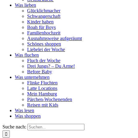
Was lieben
Glücklichmacher
Schwangerschaft
Kinder haben
Boah für Boys
Familienhochzeit
Ausnahmsweise aufgeräumt
Schönes shoppen
Liebelei der Woche
Was fluchen
Fluch der Woche
Drei Jungs? – Du Arme!
Before Baby
Was unternehmen
Flinke Fluchten
Latte Locations
Mein Hamburg
Pärchen-Wochenenden
Reisen mit Kids
Was lesen
Was shoppen
Suche nach: