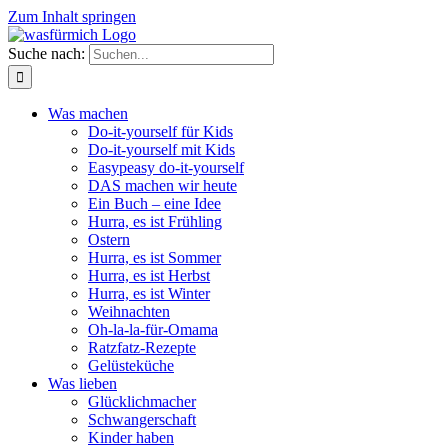
Zum Inhalt springen
Suche nach:
Was machen
Do-it-yourself für Kids
Do-it-yourself mit Kids
Easypeasy do-it-yourself
DAS machen wir heute
Ein Buch – eine Idee
Hurra, es ist Frühling
Ostern
Hurra, es ist Sommer
Hurra, es ist Herbst
Hurra, es ist Winter
Weihnachten
Oh-la-la-für-Omama
Ratzfatz-Rezepte
Gelüsteküche
Was lieben
Glücklichmacher
Schwangerschaft
Kinder haben