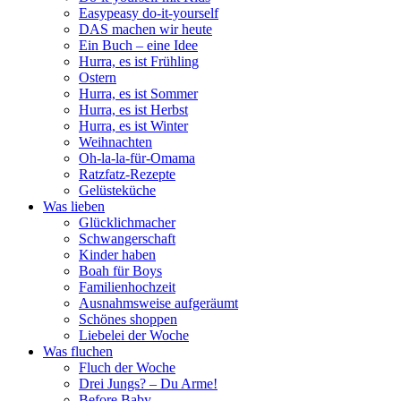
Easypeasy do-it-yourself
DAS machen wir heute
Ein Buch – eine Idee
Hurra, es ist Frühling
Ostern
Hurra, es ist Sommer
Hurra, es ist Herbst
Hurra, es ist Winter
Weihnachten
Oh-la-la-für-Omama
Ratzfatz-Rezepte
Gelüsteküche
Was lieben
Glücklichmacher
Schwangerschaft
Kinder haben
Boah für Boys
Familienhochzeit
Ausnahmsweise aufgeräumt
Schönes shoppen
Liebelei der Woche
Was fluchen
Fluch der Woche
Drei Jungs? – Du Arme!
Before Baby