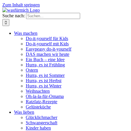
Zum Inhalt springen
Suche nach:
Was machen
Do-it-yourself für Kids
Do-it-yourself mit Kids
Easypeasy do-it-yourself
DAS machen wir heute
Ein Buch – eine Idee
Hurra, es ist Frühling
Ostern
Hurra, es ist Sommer
Hurra, es ist Herbst
Hurra, es ist Winter
Weihnachten
Oh-la-la-für-Omama
Ratzfatz-Rezepte
Gelüsteküche
Was lieben
Glücklichmacher
Schwangerschaft
Kinder haben