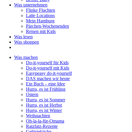
Was unternehmen
Flinke Fluchten
Latte Locations
Mein Hamburg
Pärchen-Wochenenden
Reisen mit Kids
Was lesen
Was shoppen
Was machen
Do-it-yourself für Kids
Do-it-yourself mit Kids
Easypeasy do-it-yourself
DAS machen wir heute
Ein Buch – eine Idee
Hurra, es ist Frühling
Ostern
Hurra, es ist Sommer
Hurra, es ist Herbst
Hurra, es ist Winter
Weihnachten
Oh-la-la-für-Omama
Ratzfatz-Rezepte
Gelüsteküche