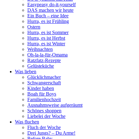
Easypeasy do-it-yourself
DAS machen wir heute
Ein Buch – eine Idee
Hurra, es ist Frühling
Ostern
Hurra, es ist Sommer
Hurra, es ist Herbst
Hurra, es ist Winter
Weihnachten
Oh-la-la-für-Omama
Ratzfatz-Rezepte
Gelüsteküche
Was lieben
Glücklichmacher
Schwangerschaft
Kinder haben
Boah für Boys
Familienhochzeit
Ausnahmsweise aufgeräumt
Schönes shoppen
Liebelei der Woche
Was fluchen
Fluch der Woche
Drei Jungs? – Du Arme!
Before Baby