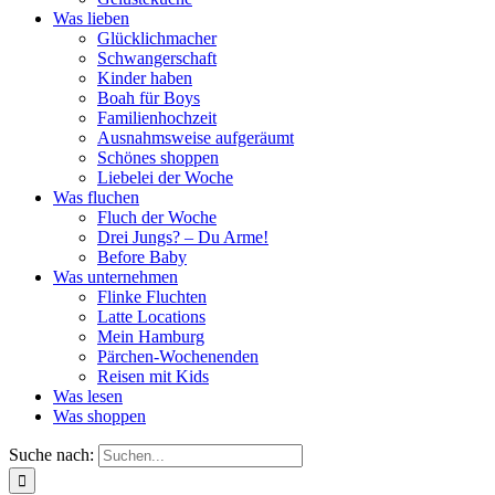
Was lieben
Glücklichmacher
Schwangerschaft
Kinder haben
Boah für Boys
Familienhochzeit
Ausnahmsweise aufgeräumt
Schönes shoppen
Liebelei der Woche
Was fluchen
Fluch der Woche
Drei Jungs? – Du Arme!
Before Baby
Was unternehmen
Flinke Fluchten
Latte Locations
Mein Hamburg
Pärchen-Wochenenden
Reisen mit Kids
Was lesen
Was shoppen
Suche nach: