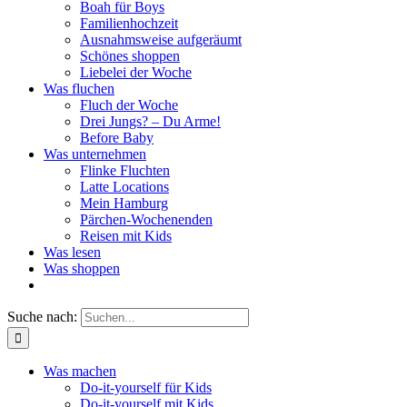
Boah für Boys
Familienhochzeit
Ausnahmsweise aufgeräumt
Schönes shoppen
Liebelei der Woche
Was fluchen
Fluch der Woche
Drei Jungs? – Du Arme!
Before Baby
Was unternehmen
Flinke Fluchten
Latte Locations
Mein Hamburg
Pärchen-Wochenenden
Reisen mit Kids
Was lesen
Was shoppen
Suche nach:
Was machen
Do-it-yourself für Kids
Do-it-yourself mit Kids