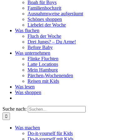
Boah für Boys
Familienhochzeit
Ausnahmsweise aufgeräumt
Schönes shoppen
Liebelei der Woche
Was fluchen
Fluch der Woche
Drei Jungs? – Du Arme!
Before Baby
Was unternehmen
Flinke Fluchten
Latte Locations
Mein Hamburg
Pärchen-Wochenenden
Reisen mit Kids
Was lesen
Was shoppen
Suche nach:
Was machen
Do-it-yourself für Kids
Do-it-yourself mit Kids