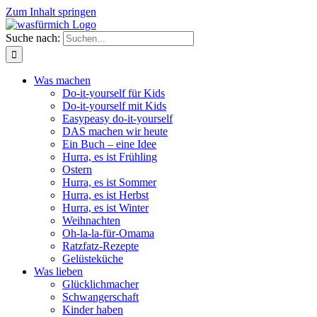
Zum Inhalt springen
Suche nach:
Was machen
Do-it-yourself für Kids
Do-it-yourself mit Kids
Easypeasy do-it-yourself
DAS machen wir heute
Ein Buch – eine Idee
Hurra, es ist Frühling
Ostern
Hurra, es ist Sommer
Hurra, es ist Herbst
Hurra, es ist Winter
Weihnachten
Oh-la-la-für-Omama
Ratzfatz-Rezepte
Gelüsteküche
Was lieben
Glücklichmacher
Schwangerschaft
Kinder haben