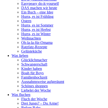
Easypeasy do-it-yourself
DAS machen wir heute
Ein Buch – eine Idee
Hurra, es ist Frühling
Ostern
Hurra, es ist Sommer
Hurra, es ist Herbst
Hurra, es ist Winter
Weihnachten
Oh-la-la-für-Omama
Ratzfatz-Rezepte
Gelüsteküche
Was lieben
Glücklichmacher
Schwangerschaft
Kinder haben
Boah für Boys
Familienhochzeit
Ausnahmsweise aufgeräumt
Schönes shoppen
Liebelei der Woche
Was fluchen
Fluch der Woche
Drei Jungs? – Du Arme!
Before Baby