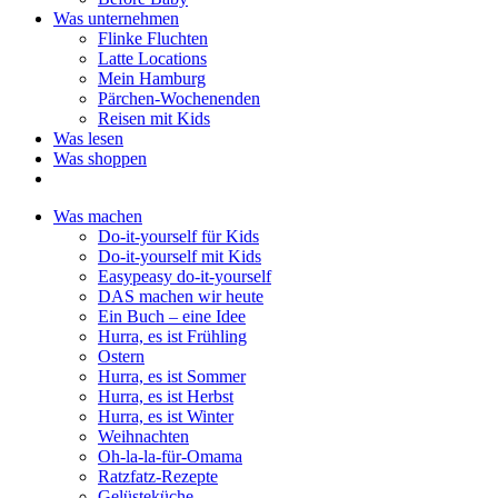
Was unternehmen
Flinke Fluchten
Latte Locations
Mein Hamburg
Pärchen-Wochenenden
Reisen mit Kids
Was lesen
Was shoppen
Was machen
Do-it-yourself für Kids
Do-it-yourself mit Kids
Easypeasy do-it-yourself
DAS machen wir heute
Ein Buch – eine Idee
Hurra, es ist Frühling
Ostern
Hurra, es ist Sommer
Hurra, es ist Herbst
Hurra, es ist Winter
Weihnachten
Oh-la-la-für-Omama
Ratzfatz-Rezepte
Gelüsteküche