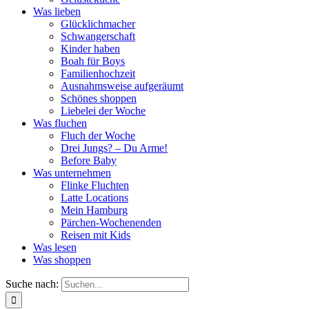
Was lieben
Glücklichmacher
Schwangerschaft
Kinder haben
Boah für Boys
Familienhochzeit
Ausnahmsweise aufgeräumt
Schönes shoppen
Liebelei der Woche
Was fluchen
Fluch der Woche
Drei Jungs? – Du Arme!
Before Baby
Was unternehmen
Flinke Fluchten
Latte Locations
Mein Hamburg
Pärchen-Wochenenden
Reisen mit Kids
Was lesen
Was shoppen
Suche nach: