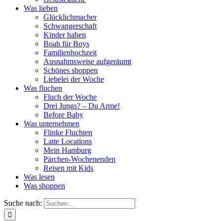
Was lieben
Glücklichmacher
Schwangerschaft
Kinder haben
Boah für Boys
Familienhochzeit
Ausnahmsweise aufgeräumt
Schönes shoppen
Liebelei der Woche
Was fluchen
Fluch der Woche
Drei Jungs? – Du Arme!
Before Baby
Was unternehmen
Flinke Fluchten
Latte Locations
Mein Hamburg
Pärchen-Wochenenden
Reisen mit Kids
Was lesen
Was shoppen
Suche nach: