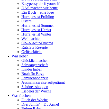
Easypeasy do-it-yourself
DAS machen wir heute
Ein Buch – eine Idee
Hurra, es ist Frühling
Ostern
Hurra, es ist Sommer
Hurra, es ist Herbst
Hurra, es ist Winter
Weihnachten
Oh-la-la-für-Omama
Ratzfatz-Rezepte
Gelüsteküche
Was lieben
Glücklichmacher
Schwangerschaft
Kinder haben
Boah für Boys
Familienhochzeit
Ausnahmsweise aufgeräumt
Schönes shoppen
Liebelei der Woche
Was fluchen
Fluch der Woche
Drei Jungs? – Du Arme!
Before Baby