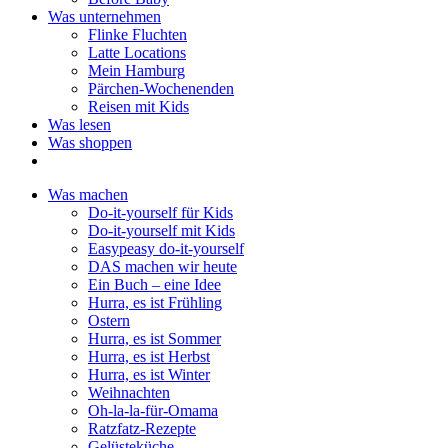
Was unternehmen
Flinke Fluchten
Latte Locations
Mein Hamburg
Pärchen-Wochenenden
Reisen mit Kids
Was lesen
Was shoppen
Was machen
Do-it-yourself für Kids
Do-it-yourself mit Kids
Easypeasy do-it-yourself
DAS machen wir heute
Ein Buch – eine Idee
Hurra, es ist Frühling
Ostern
Hurra, es ist Sommer
Hurra, es ist Herbst
Hurra, es ist Winter
Weihnachten
Oh-la-la-für-Omama
Ratzfatz-Rezepte
Gelüsteküche