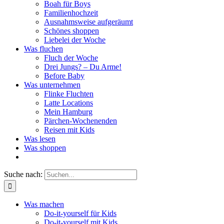
Boah für Boys
Familienhochzeit
Ausnahmsweise aufgeräumt
Schönes shoppen
Liebelei der Woche
Was fluchen
Fluch der Woche
Drei Jungs? – Du Arme!
Before Baby
Was unternehmen
Flinke Fluchten
Latte Locations
Mein Hamburg
Pärchen-Wochenenden
Reisen mit Kids
Was lesen
Was shoppen
Suche nach:
Was machen
Do-it-yourself für Kids
Do-it-yourself mit Kids