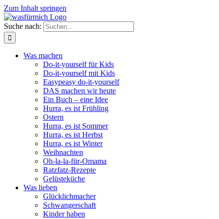
Zum Inhalt springen
Suche nach:
Was machen
Do-it-yourself für Kids
Do-it-yourself mit Kids
Easypeasy do-it-yourself
DAS machen wir heute
Ein Buch – eine Idee
Hurra, es ist Frühling
Ostern
Hurra, es ist Sommer
Hurra, es ist Herbst
Hurra, es ist Winter
Weihnachten
Oh-la-la-für-Omama
Ratzfatz-Rezepte
Gelüsteküche
Was lieben
Glücklichmacher
Schwangerschaft
Kinder haben