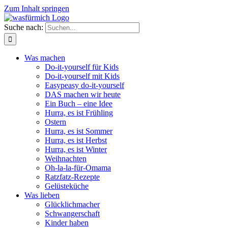
Zum Inhalt springen
Suche nach:
Was machen
Do-it-yourself für Kids
Do-it-yourself mit Kids
Easypeasy do-it-yourself
DAS machen wir heute
Ein Buch – eine Idee
Hurra, es ist Frühling
Ostern
Hurra, es ist Sommer
Hurra, es ist Herbst
Hurra, es ist Winter
Weihnachten
Oh-la-la-für-Omama
Ratzfatz-Rezepte
Gelüsteküche
Was lieben
Glücklichmacher
Schwangerschaft
Kinder haben