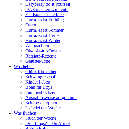
Easypeasy do-it-yourself
DAS machen wir heute
Ein Buch – eine Idee
Hurra, es ist Frühling
Ostern
Hurra, es ist Sommer
Hurra, es ist Herbst
Hurra, es ist Winter
Weihnachten
Oh-la-la-für-Omama
Ratzfatz-Rezepte
Gelüsteküche
Was lieben
Glücklichmacher
Schwangerschaft
Kinder haben
Boah für Boys
Familienhochzeit
Ausnahmsweise aufgeräumt
Schönes shoppen
Liebelei der Woche
Was fluchen
Fluch der Woche
Drei Jungs? – Du Arme!
Before Baby