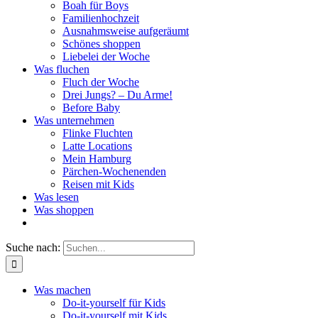
Boah für Boys
Familienhochzeit
Ausnahmsweise aufgeräumt
Schönes shoppen
Liebelei der Woche
Was fluchen
Fluch der Woche
Drei Jungs? – Du Arme!
Before Baby
Was unternehmen
Flinke Fluchten
Latte Locations
Mein Hamburg
Pärchen-Wochenenden
Reisen mit Kids
Was lesen
Was shoppen
Suche nach:
Was machen
Do-it-yourself für Kids
Do-it-yourself mit Kids