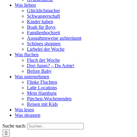
Was lieben
Glücklichmacher
Schwangerschaft
Kinder haben
Boah für Boys
Familienhochzeit
Ausnahmsweise aufgeräumt
Schönes shoppen
Liebelei der Woche
Was fluchen
Fluch der Woche
Drei Jungs? – Du Arme!
Before Baby
Was unternehmen
Flinke Fluchten
Latte Locations
Mein Hamburg
Pärchen-Wochenenden
Reisen mit Kids
Was lesen
Was shoppen
Suche nach: