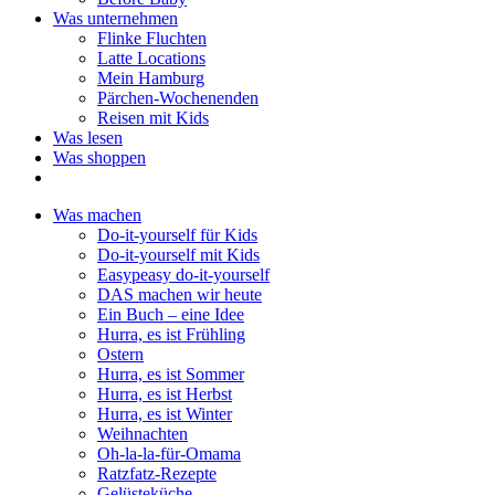
Was unternehmen
Flinke Fluchten
Latte Locations
Mein Hamburg
Pärchen-Wochenenden
Reisen mit Kids
Was lesen
Was shoppen
Was machen
Do-it-yourself für Kids
Do-it-yourself mit Kids
Easypeasy do-it-yourself
DAS machen wir heute
Ein Buch – eine Idee
Hurra, es ist Frühling
Ostern
Hurra, es ist Sommer
Hurra, es ist Herbst
Hurra, es ist Winter
Weihnachten
Oh-la-la-für-Omama
Ratzfatz-Rezepte
Gelüsteküche