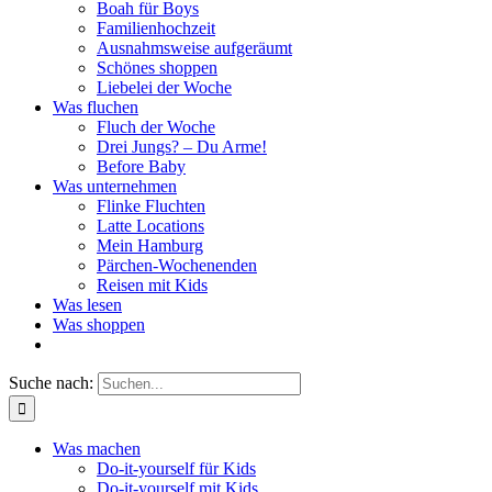
Boah für Boys
Familienhochzeit
Ausnahmsweise aufgeräumt
Schönes shoppen
Liebelei der Woche
Was fluchen
Fluch der Woche
Drei Jungs? – Du Arme!
Before Baby
Was unternehmen
Flinke Fluchten
Latte Locations
Mein Hamburg
Pärchen-Wochenenden
Reisen mit Kids
Was lesen
Was shoppen
Suche nach:
Was machen
Do-it-yourself für Kids
Do-it-yourself mit Kids