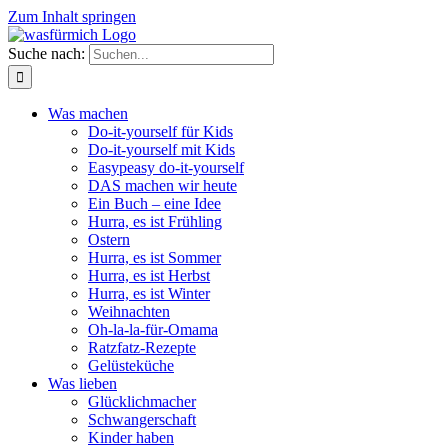
Zum Inhalt springen
Suche nach:
Was machen
Do-it-yourself für Kids
Do-it-yourself mit Kids
Easypeasy do-it-yourself
DAS machen wir heute
Ein Buch – eine Idee
Hurra, es ist Frühling
Ostern
Hurra, es ist Sommer
Hurra, es ist Herbst
Hurra, es ist Winter
Weihnachten
Oh-la-la-für-Omama
Ratzfatz-Rezepte
Gelüsteküche
Was lieben
Glücklichmacher
Schwangerschaft
Kinder haben