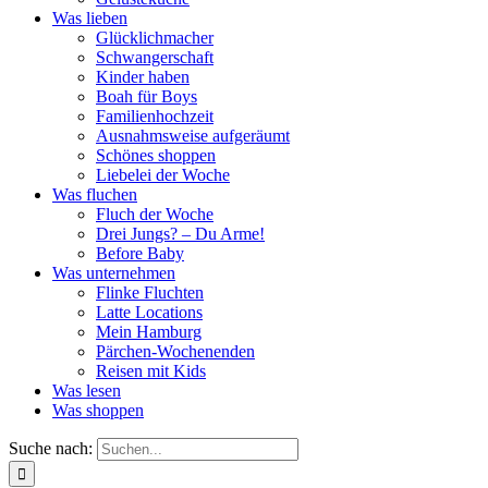
Was lieben
Glücklichmacher
Schwangerschaft
Kinder haben
Boah für Boys
Familienhochzeit
Ausnahmsweise aufgeräumt
Schönes shoppen
Liebelei der Woche
Was fluchen
Fluch der Woche
Drei Jungs? – Du Arme!
Before Baby
Was unternehmen
Flinke Fluchten
Latte Locations
Mein Hamburg
Pärchen-Wochenenden
Reisen mit Kids
Was lesen
Was shoppen
Suche nach: