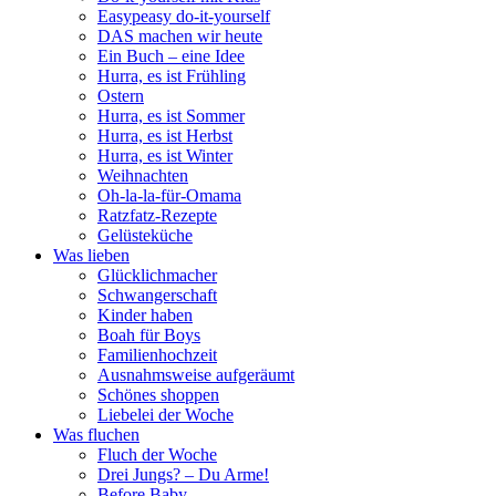
Easypeasy do-it-yourself
DAS machen wir heute
Ein Buch – eine Idee
Hurra, es ist Frühling
Ostern
Hurra, es ist Sommer
Hurra, es ist Herbst
Hurra, es ist Winter
Weihnachten
Oh-la-la-für-Omama
Ratzfatz-Rezepte
Gelüsteküche
Was lieben
Glücklichmacher
Schwangerschaft
Kinder haben
Boah für Boys
Familienhochzeit
Ausnahmsweise aufgeräumt
Schönes shoppen
Liebelei der Woche
Was fluchen
Fluch der Woche
Drei Jungs? – Du Arme!
Before Baby