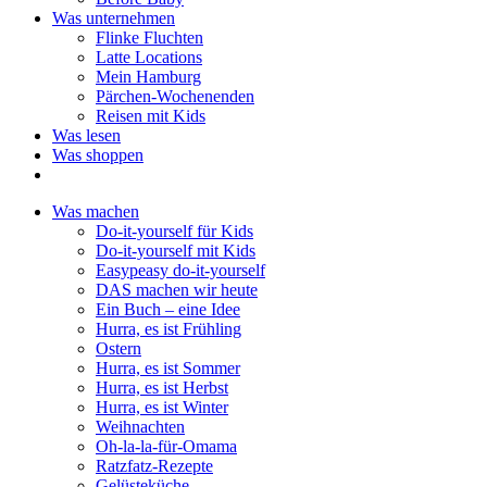
Was unternehmen
Flinke Fluchten
Latte Locations
Mein Hamburg
Pärchen-Wochenenden
Reisen mit Kids
Was lesen
Was shoppen
Was machen
Do-it-yourself für Kids
Do-it-yourself mit Kids
Easypeasy do-it-yourself
DAS machen wir heute
Ein Buch – eine Idee
Hurra, es ist Frühling
Ostern
Hurra, es ist Sommer
Hurra, es ist Herbst
Hurra, es ist Winter
Weihnachten
Oh-la-la-für-Omama
Ratzfatz-Rezepte
Gelüsteküche