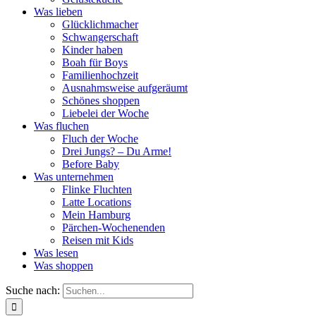
Was lieben
Glücklichmacher
Schwangerschaft
Kinder haben
Boah für Boys
Familienhochzeit
Ausnahmsweise aufgeräumt
Schönes shoppen
Liebelei der Woche
Was fluchen
Fluch der Woche
Drei Jungs? – Du Arme!
Before Baby
Was unternehmen
Flinke Fluchten
Latte Locations
Mein Hamburg
Pärchen-Wochenenden
Reisen mit Kids
Was lesen
Was shoppen
Suche nach: