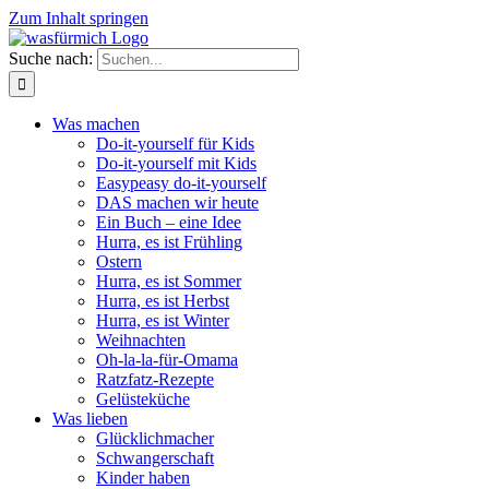
Zum Inhalt springen
Suche nach:
Was machen
Do-it-yourself für Kids
Do-it-yourself mit Kids
Easypeasy do-it-yourself
DAS machen wir heute
Ein Buch – eine Idee
Hurra, es ist Frühling
Ostern
Hurra, es ist Sommer
Hurra, es ist Herbst
Hurra, es ist Winter
Weihnachten
Oh-la-la-für-Omama
Ratzfatz-Rezepte
Gelüsteküche
Was lieben
Glücklichmacher
Schwangerschaft
Kinder haben