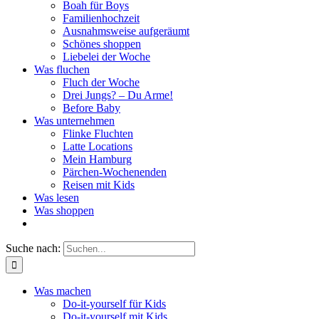
Boah für Boys
Familienhochzeit
Ausnahmsweise aufgeräumt
Schönes shoppen
Liebelei der Woche
Was fluchen
Fluch der Woche
Drei Jungs? – Du Arme!
Before Baby
Was unternehmen
Flinke Fluchten
Latte Locations
Mein Hamburg
Pärchen-Wochenenden
Reisen mit Kids
Was lesen
Was shoppen
Suche nach:
Was machen
Do-it-yourself für Kids
Do-it-yourself mit Kids