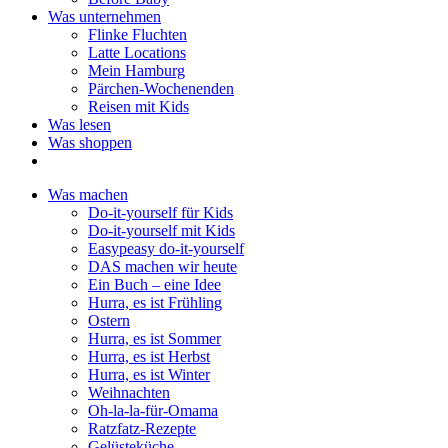
Was unternehmen
Flinke Fluchten
Latte Locations
Mein Hamburg
Pärchen-Wochenenden
Reisen mit Kids
Was lesen
Was shoppen
Was machen
Do-it-yourself für Kids
Do-it-yourself mit Kids
Easypeasy do-it-yourself
DAS machen wir heute
Ein Buch – eine Idee
Hurra, es ist Frühling
Ostern
Hurra, es ist Sommer
Hurra, es ist Herbst
Hurra, es ist Winter
Weihnachten
Oh-la-la-für-Omama
Ratzfatz-Rezepte
Gelüsteküche