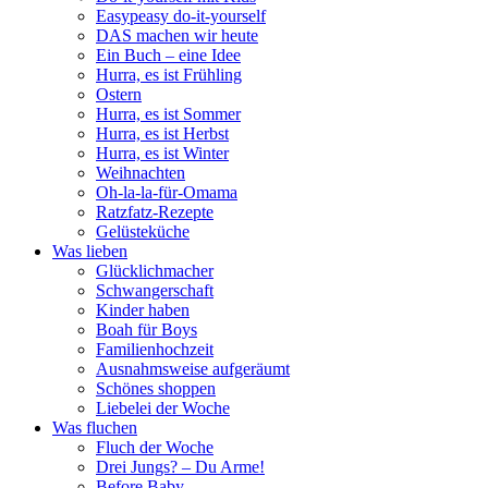
Easypeasy do-it-yourself
DAS machen wir heute
Ein Buch – eine Idee
Hurra, es ist Frühling
Ostern
Hurra, es ist Sommer
Hurra, es ist Herbst
Hurra, es ist Winter
Weihnachten
Oh-la-la-für-Omama
Ratzfatz-Rezepte
Gelüsteküche
Was lieben
Glücklichmacher
Schwangerschaft
Kinder haben
Boah für Boys
Familienhochzeit
Ausnahmsweise aufgeräumt
Schönes shoppen
Liebelei der Woche
Was fluchen
Fluch der Woche
Drei Jungs? – Du Arme!
Before Baby