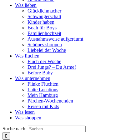
Was lieben
Glücklichmacher
Schwangerschaft
Kinder haben
Boah für Boys
Familienhochzeit
Ausnahmsweise aufgeräumt
Schönes shoppen
Liebelei der Woche
Was fluchen
Fluch der Woche
Drei Jungs? – Du Arme!
Before Baby
Was unternehmen
Flinke Fluchten
Latte Locations
Mein Hamburg
Pärchen-Wochenenden
Reisen mit Kids
Was lesen
Was shoppen
Suche nach: