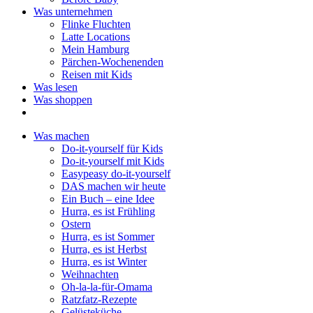
Was unternehmen
Flinke Fluchten
Latte Locations
Mein Hamburg
Pärchen-Wochenenden
Reisen mit Kids
Was lesen
Was shoppen
Was machen
Do-it-yourself für Kids
Do-it-yourself mit Kids
Easypeasy do-it-yourself
DAS machen wir heute
Ein Buch – eine Idee
Hurra, es ist Frühling
Ostern
Hurra, es ist Sommer
Hurra, es ist Herbst
Hurra, es ist Winter
Weihnachten
Oh-la-la-für-Omama
Ratzfatz-Rezepte
Gelüsteküche