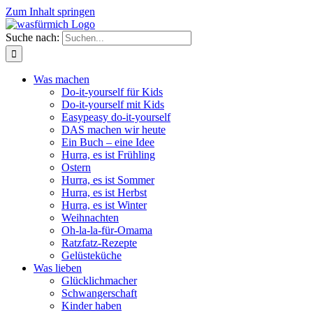
Zum Inhalt springen
Suche nach:
Was machen
Do-it-yourself für Kids
Do-it-yourself mit Kids
Easypeasy do-it-yourself
DAS machen wir heute
Ein Buch – eine Idee
Hurra, es ist Frühling
Ostern
Hurra, es ist Sommer
Hurra, es ist Herbst
Hurra, es ist Winter
Weihnachten
Oh-la-la-für-Omama
Ratzfatz-Rezepte
Gelüsteküche
Was lieben
Glücklichmacher
Schwangerschaft
Kinder haben