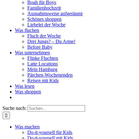
Boah für Boys
Familienhochzeit
Ausnahmsweise aufgeräumt
Schönes shoppen
Liebelei der Woche
Was fluchen
Fluch der Woche
Drei Jungs? – Du Arme!
Before Baby
Was unternehmen
Flinke Fluchten
Latte Locations
Mein Hamburg
Pärchen-Wochenenden
Reisen mit Kids
Was lesen
Was shoppen
Suche nach:
Was machen
Do-it-yourself für Kids
Do-it-yourself mit Kids