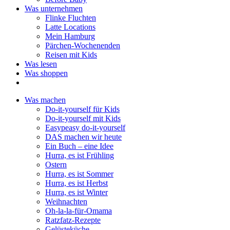
Was unternehmen
Flinke Fluchten
Latte Locations
Mein Hamburg
Pärchen-Wochenenden
Reisen mit Kids
Was lesen
Was shoppen
Was machen
Do-it-yourself für Kids
Do-it-yourself mit Kids
Easypeasy do-it-yourself
DAS machen wir heute
Ein Buch – eine Idee
Hurra, es ist Frühling
Ostern
Hurra, es ist Sommer
Hurra, es ist Herbst
Hurra, es ist Winter
Weihnachten
Oh-la-la-für-Omama
Ratzfatz-Rezepte
Gelüsteküche