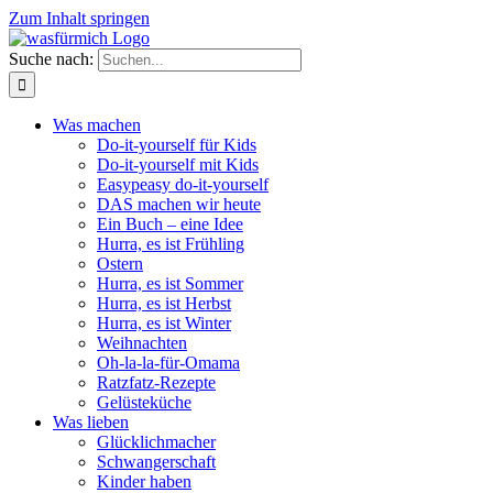
Zum Inhalt springen
Suche nach:
Was machen
Do-it-yourself für Kids
Do-it-yourself mit Kids
Easypeasy do-it-yourself
DAS machen wir heute
Ein Buch – eine Idee
Hurra, es ist Frühling
Ostern
Hurra, es ist Sommer
Hurra, es ist Herbst
Hurra, es ist Winter
Weihnachten
Oh-la-la-für-Omama
Ratzfatz-Rezepte
Gelüsteküche
Was lieben
Glücklichmacher
Schwangerschaft
Kinder haben