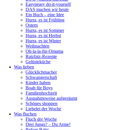
Easypeasy do-it-yourself
DAS machen wir heute
Ein Buch – eine Idee
Hurra, es ist Frühling
Ostern
Hurra, es ist Sommer
Hurra, es ist Herbst
Hurra, es ist Winter
Weihnachten
Oh-la-la-für-Omama
Ratzfatz-Rezepte
Gelüsteküche
Was lieben
Glücklichmacher
Schwangerschaft
Kinder haben
Boah für Boys
Familienhochzeit
Ausnahmsweise aufgeräumt
Schönes shoppen
Liebelei der Woche
Was fluchen
Fluch der Woche
Drei Jungs? – Du Arme!
Before Baby