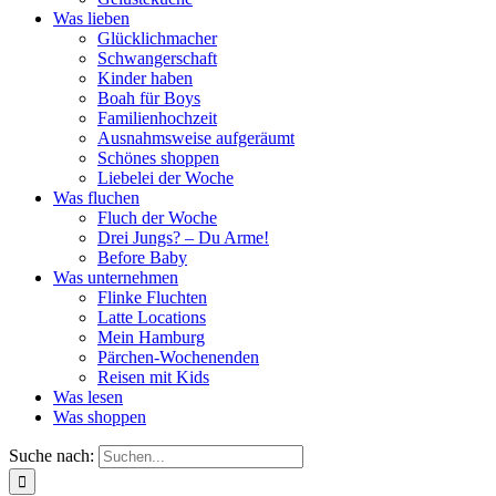
Was lieben
Glücklichmacher
Schwangerschaft
Kinder haben
Boah für Boys
Familienhochzeit
Ausnahmsweise aufgeräumt
Schönes shoppen
Liebelei der Woche
Was fluchen
Fluch der Woche
Drei Jungs? – Du Arme!
Before Baby
Was unternehmen
Flinke Fluchten
Latte Locations
Mein Hamburg
Pärchen-Wochenenden
Reisen mit Kids
Was lesen
Was shoppen
Suche nach: