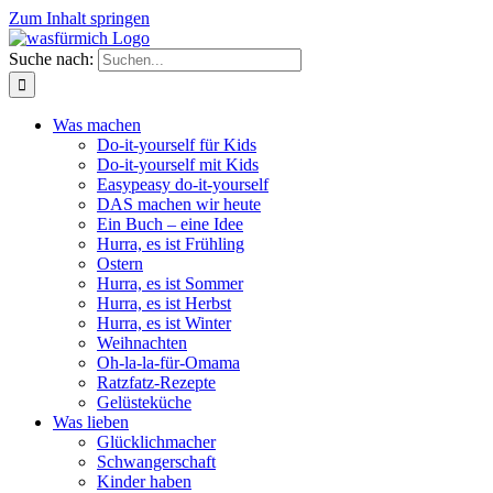
Zum Inhalt springen
Suche nach:
Was machen
Do-it-yourself für Kids
Do-it-yourself mit Kids
Easypeasy do-it-yourself
DAS machen wir heute
Ein Buch – eine Idee
Hurra, es ist Frühling
Ostern
Hurra, es ist Sommer
Hurra, es ist Herbst
Hurra, es ist Winter
Weihnachten
Oh-la-la-für-Omama
Ratzfatz-Rezepte
Gelüsteküche
Was lieben
Glücklichmacher
Schwangerschaft
Kinder haben