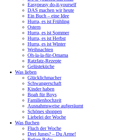
Easypeasy do-it-yourself
DAS machen wir heute
Ein Buch – eine Idee
Hurra, es ist Frühling
Ostern
Hurra, es ist Sommer
Hurra, es ist Herbst
Hurra, es ist Winter
Weihnachten
Oh-la-la-für-Omama
Ratzfatz-Rezepte
Gelüsteküche
Was lieben
Glücklichmacher
Schwangerschaft
Kinder haben
Boah für Boys
Familienhochzeit
Ausnahmsweise aufgeräumt
Schönes shoppen
Liebelei der Woche
Was fluchen
Fluch der Woche
Drei Jungs? – Du Arme!
Before Baby