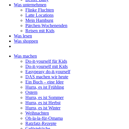
Was unternehmen
Flinke Fluchten
Latte Locations
Mein Hamburg
Pärchen-Wochenenden
Reisen mit Kids
Was lesen
Was shoppen
Was machen
Do-it-yourself für Kids
Do-it-yourself mit Kids
Easypeasy do-it-yourself
DAS machen wir heute
Ein Buch – eine Idee
Hurra, es ist Frühling
Ostern
Hurra, es ist Sommer
Hurra, es ist Herbst
Hurra, es ist Winter
Weihnachten
Oh-la-la-für-Omama
Ratzfatz-Rezepte
Gelüsteküche