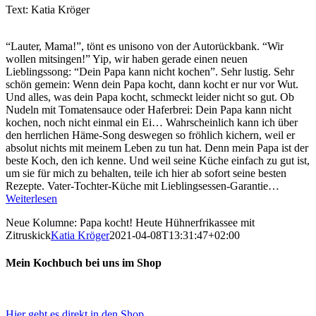
Text: Katia Kröger
“Lauter, Mama!”, tönt es unisono von der Autorückbank. “Wir
wollen mitsingen!” Yip, wir haben gerade einen neuen
Lieblingssong: “Dein Papa kann nicht kochen”. Sehr lustig. Sehr
schön gemein: Wenn dein Papa kocht, dann kocht er nur vor Wut.
Und alles, was dein Papa kocht, schmeckt leider nicht so gut. Ob
Nudeln mit Tomatensauce oder Haferbrei: Dein Papa kann nicht
kochen, noch nicht einmal ein Ei… Wahrscheinlich kann ich über
den herrlichen Häme-Song deswegen so fröhlich kichern, weil er
absolut nichts mit meinem Leben zu tun hat. Denn mein Papa ist der
beste Koch, den ich kenne. Und weil seine Küche einfach zu gut ist,
um sie für mich zu behalten, teile ich hier ab sofort seine besten
Rezepte. Vater-Tochter-Küche mit Lieblingsessen-Garantie…
Weiterlesen
Neue Kolumne: Papa kocht! Heute Hühnerfrikassee mit
Zitruskick
Katia Kröger
2021-04-08T13:31:47+02:00
Mein Kochbuch bei uns im Shop
Hier geht es direkt in den Shop...