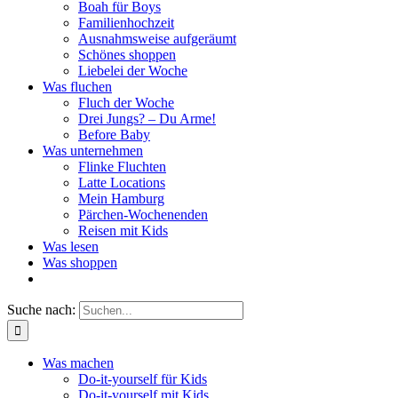
Boah für Boys
Familienhochzeit
Ausnahmsweise aufgeräumt
Schönes shoppen
Liebelei der Woche
Was fluchen
Fluch der Woche
Drei Jungs? – Du Arme!
Before Baby
Was unternehmen
Flinke Fluchten
Latte Locations
Mein Hamburg
Pärchen-Wochenenden
Reisen mit Kids
Was lesen
Was shoppen
Suche nach:
Was machen
Do-it-yourself für Kids
Do-it-yourself mit Kids