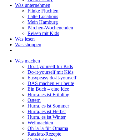
Was unternehmen
Flinke Fluchten
Latte Locations
Mein Hamburg
Pärchen-Wochenenden
Reisen mit Kids
Was lesen
Was shoppen
Was machen
Do-it-yourself für Kids
Do-it-yourself mit Kids
Easypeasy do-it-yourself
DAS machen wir heute
Ein Buch – eine Idee
Hurra, es ist Frühling
Ostern
Hurra, es ist Sommer
Hurra, es ist Herbst
Hurra, es ist Winter
Weihnachten
Oh-la-la-für-Omama
Ratzfatz-Rezepte
Gelüsteküche