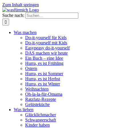
Zum Inhalt springen
Suche nach:
Was machen
Do-it-yourself für Kids
Do-it-yourself mit Kids
Easypeasy do-it-yourself
DAS machen wir heute
Ein Buch – eine Idee
Hurra, es ist Frühling
Ostern
Hurra, es ist Sommer
Hurra, es ist Herbst
Hurra, es ist Winter
Weihnachten
Oh-la-la-für-Omama
Ratzfatz-Rezepte
Gelüsteküche
Was lieben
Glücklichmacher
Schwangerschaft
Kinder haben