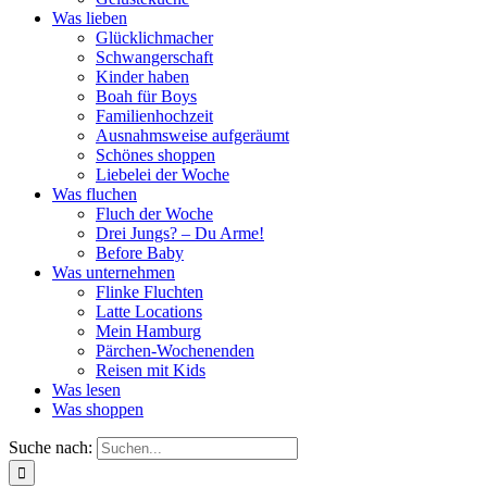
Was lieben
Glücklichmacher
Schwangerschaft
Kinder haben
Boah für Boys
Familienhochzeit
Ausnahmsweise aufgeräumt
Schönes shoppen
Liebelei der Woche
Was fluchen
Fluch der Woche
Drei Jungs? – Du Arme!
Before Baby
Was unternehmen
Flinke Fluchten
Latte Locations
Mein Hamburg
Pärchen-Wochenenden
Reisen mit Kids
Was lesen
Was shoppen
Suche nach: