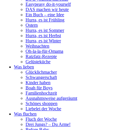
Easypeasy do-it-yourself
DAS machen wir heute
Ein Buch – eine Idee
Hurra, es ist Frühling
Ostern
Hurra, es ist Sommer
Hurra, es ist Herbst
Hurra, es ist Winter
Weihnachten
Oh-la-la-für-Omama
Ratzfatz-Rezepte
Gelüsteküche
Was lieben
Glücklichmacher
Schwangerschaft
Kinder haben
Boah für Boys
Familienhochzeit
Ausnahmsweise aufgeräumt
Schönes shoppen
Liebelei der Woche
Was fluchen
Fluch der Woche
Drei Jungs? – Du Arme!
Before Baby