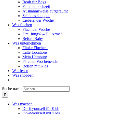
Boah für Boys
Familienhochzeit
Ausnahmsweise aufgeräumt
Schönes shoppen
Liebelei der Woche
Was fluchen
Fluch der Woche
Drei Jungs? – Du Arme!
Before Baby
Was unternehmen
Flinke Fluchten
Latte Locations
Mein Hamburg
Pärchen-Wochenenden
Reisen mit Kids
Was lesen
Was shoppen
Suche nach:
Was machen
Do-it-yourself für Kids
Do-it-yourself mit Kids