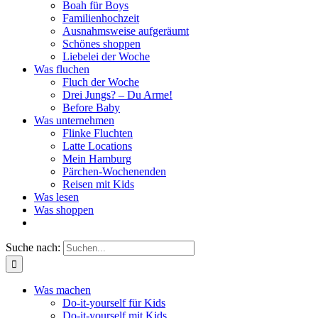
Boah für Boys
Familienhochzeit
Ausnahmsweise aufgeräumt
Schönes shoppen
Liebelei der Woche
Was fluchen
Fluch der Woche
Drei Jungs? – Du Arme!
Before Baby
Was unternehmen
Flinke Fluchten
Latte Locations
Mein Hamburg
Pärchen-Wochenenden
Reisen mit Kids
Was lesen
Was shoppen
Suche nach:
Was machen
Do-it-yourself für Kids
Do-it-yourself mit Kids