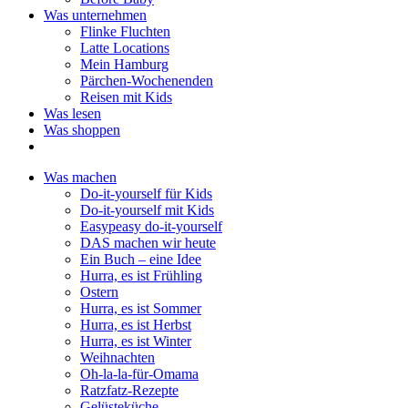
Was unternehmen
Flinke Fluchten
Latte Locations
Mein Hamburg
Pärchen-Wochenenden
Reisen mit Kids
Was lesen
Was shoppen
Was machen
Do-it-yourself für Kids
Do-it-yourself mit Kids
Easypeasy do-it-yourself
DAS machen wir heute
Ein Buch – eine Idee
Hurra, es ist Frühling
Ostern
Hurra, es ist Sommer
Hurra, es ist Herbst
Hurra, es ist Winter
Weihnachten
Oh-la-la-für-Omama
Ratzfatz-Rezepte
Gelüsteküche