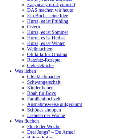
Easypeasy do-it-yourself
DAS machen wir heute
Ein Buch – eine Idee
Hurra, es ist Frühling
Ostern
Hurra, es ist Sommer
Hurra, es ist Herbst
Hurra, es ist Winter
Weihnachten
Oh-la-la-für-Omama
Ratzfatz-Rezepte
Gelüsteküche
Was lieben
Glücklichmacher
Schwangerschaft
Kinder haben
Boah für Boys
Familienhochzeit
Ausnahmsweise aufgeräumt
Schönes shoppen
Liebelei der Woche
Was fluchen
Fluch der Woche
Drei Jungs? – Du Arme!
Before Baby