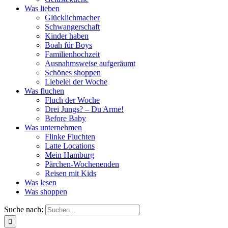
Was lieben
Glücklichmacher
Schwangerschaft
Kinder haben
Boah für Boys
Familienhochzeit
Ausnahmsweise aufgeräumt
Schönes shoppen
Liebelei der Woche
Was fluchen
Fluch der Woche
Drei Jungs? – Du Arme!
Before Baby
Was unternehmen
Flinke Fluchten
Latte Locations
Mein Hamburg
Pärchen-Wochenenden
Reisen mit Kids
Was lesen
Was shoppen
Suche nach: