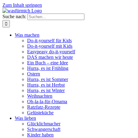
Zum Inhalt springen
Suche nach:
Was machen
Do-it-yourself für Kids
Do-it-yourself mit Kids
Easypeasy do-it-yourself
DAS machen wir heute
Ein Buch – eine Idee
Hurra, es ist Frühling
Ostern
Hurra, es ist Sommer
Hurra, es ist Herbst
Hurra, es ist Winter
Weihnachten
Oh-la-la-für-Omama
Ratzfatz-Rezepte
Gelüsteküche
Was lieben
Glücklichmacher
Schwangerschaft
Kinder haben