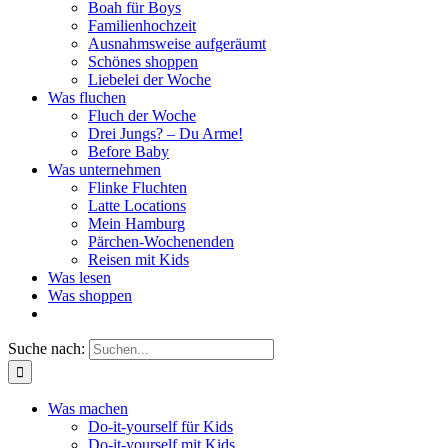
Boah für Boys
Familienhochzeit
Ausnahmsweise aufgeräumt
Schönes shoppen
Liebelei der Woche
Was fluchen
Fluch der Woche
Drei Jungs? – Du Arme!
Before Baby
Was unternehmen
Flinke Fluchten
Latte Locations
Mein Hamburg
Pärchen-Wochenenden
Reisen mit Kids
Was lesen
Was shoppen
Suche nach:
Was machen
Do-it-yourself für Kids
Do-it-yourself mit Kids