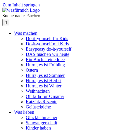
Zum Inhalt springen
Suche nach:
Was machen
Do-it-yourself für Kids
Do-it-yourself mit Kids
Easypeasy do-it-yourself
DAS machen wir heute
Ein Buch – eine Idee
Hurra, es ist Frühling
Ostern
Hurra, es ist Sommer
Hurra, es ist Herbst
Hurra, es ist Winter
Weihnachten
Oh-la-la-für-Omama
Ratzfatz-Rezepte
Gelüsteküche
Was lieben
Glücklichmacher
Schwangerschaft
Kinder haben