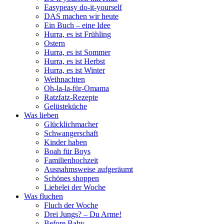
Easypeasy do-it-yourself
DAS machen wir heute
Ein Buch – eine Idee
Hurra, es ist Frühling
Ostern
Hurra, es ist Sommer
Hurra, es ist Herbst
Hurra, es ist Winter
Weihnachten
Oh-la-la-für-Omama
Ratzfatz-Rezepte
Gelüsteküche
Was lieben
Glücklichmacher
Schwangerschaft
Kinder haben
Boah für Boys
Familienhochzeit
Ausnahmsweise aufgeräumt
Schönes shoppen
Liebelei der Woche
Was fluchen
Fluch der Woche
Drei Jungs? – Du Arme!
Before Baby