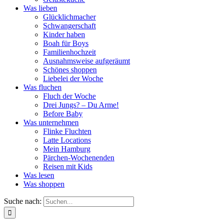
Was lieben
Glücklichmacher
Schwangerschaft
Kinder haben
Boah für Boys
Familienhochzeit
Ausnahmsweise aufgeräumt
Schönes shoppen
Liebelei der Woche
Was fluchen
Fluch der Woche
Drei Jungs? – Du Arme!
Before Baby
Was unternehmen
Flinke Fluchten
Latte Locations
Mein Hamburg
Pärchen-Wochenenden
Reisen mit Kids
Was lesen
Was shoppen
Suche nach: