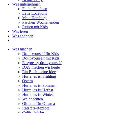
Was unternehmen
Flinke Fluchten
Latte Locations
Mein Hamburg
Pärchen-Wochenenden
Reisen mit Kids
Was lesen
Was shoppen
Was machen
Do-it-yourself für Kids
Do-it-yourself mit Kids
Easypeasy do-it-yourself
DAS machen wir heute
Ein Buch – eine Idee
Hurra, es ist Frühling
Ostern
Hurra, es ist Sommer
Hurra, es ist Herbst
Hurra, es ist Winter
Weihnachten
Oh-la-la-für-Omama
Ratzfatz-Rezepte
Gelüsteküche