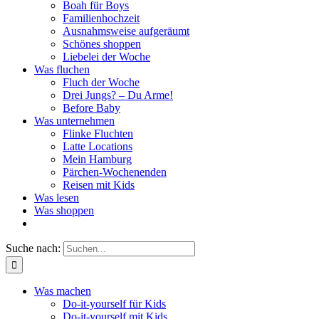
Boah für Boys
Familienhochzeit
Ausnahmsweise aufgeräumt
Schönes shoppen
Liebelei der Woche
Was fluchen
Fluch der Woche
Drei Jungs? – Du Arme!
Before Baby
Was unternehmen
Flinke Fluchten
Latte Locations
Mein Hamburg
Pärchen-Wochenenden
Reisen mit Kids
Was lesen
Was shoppen
Suche nach:
Was machen
Do-it-yourself für Kids
Do-it-yourself mit Kids