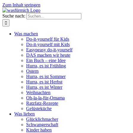
Zum Inhalt springen
Suche nach:
Was machen
Do-it-yourself für Kids
Do-it-yourself mit Kids
Easypeasy do-it-yourself
DAS machen wir heute
Ein Buch – eine Idee
Hurra, es ist Frühling
Ostern
Hurra, es ist Sommer
Hurra, es ist Herbst
Hurra, es ist Winter
Weihnachten
Oh-la-la-für-Omama
Ratzfatz-Rezepte
Gelüsteküche
Was lieben
Glücklichmacher
Schwangerschaft
Kinder haben