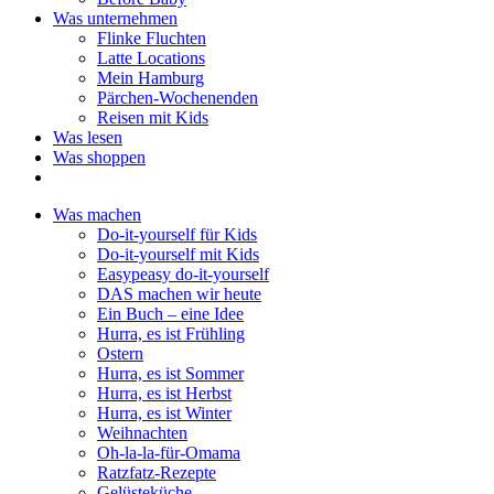
Was unternehmen
Flinke Fluchten
Latte Locations
Mein Hamburg
Pärchen-Wochenenden
Reisen mit Kids
Was lesen
Was shoppen
Was machen
Do-it-yourself für Kids
Do-it-yourself mit Kids
Easypeasy do-it-yourself
DAS machen wir heute
Ein Buch – eine Idee
Hurra, es ist Frühling
Ostern
Hurra, es ist Sommer
Hurra, es ist Herbst
Hurra, es ist Winter
Weihnachten
Oh-la-la-für-Omama
Ratzfatz-Rezepte
Gelüsteküche