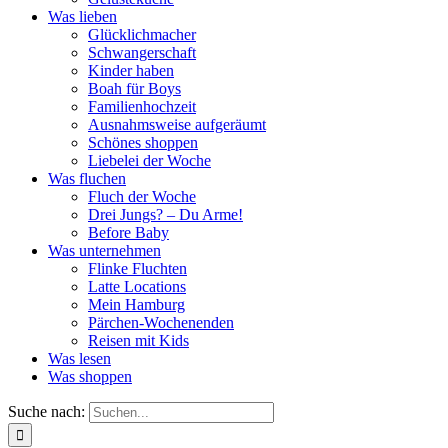
Was lieben
Glücklichmacher
Schwangerschaft
Kinder haben
Boah für Boys
Familienhochzeit
Ausnahmsweise aufgeräumt
Schönes shoppen
Liebelei der Woche
Was fluchen
Fluch der Woche
Drei Jungs? – Du Arme!
Before Baby
Was unternehmen
Flinke Fluchten
Latte Locations
Mein Hamburg
Pärchen-Wochenenden
Reisen mit Kids
Was lesen
Was shoppen
Suche nach: