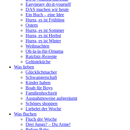
Easypeasy do-it-yourself
DAS machen wir heute
Ein Buch – eine Idee
Hurra, es ist Frühling
Ostern
Hurra, es ist Sommer
Hurra, es ist Herbst
Hurra, es ist Winter
Weihnachten
Oh-la-la-für-Omama
Ratzfatz-Rezepte
Gelüsteküche
Was lieben
Glücklichmacher
Schwangerschaft
Kinder haben
Boah für Boys
Familienhochzeit
Ausnahmsweise aufgeräumt
Schönes shoppen
Liebelei der Woche
Was fluchen
Fluch der Woche
Drei Jungs? – Du Arme!
Before Baby