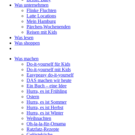
Was unternehmen
Flinke Fluchten
Latte Locations
Mein Hamburg
Pärchen-Wochenenden
Reisen mit Kids
Was lesen
Was shoppen
Was machen
Do-it-yourself für Kids
Do-it-yourself mit Kids
Easypeasy do-it-yourself
DAS machen wir heute
Ein Buch – eine Idee
Hurra, es ist Frühling
Ostern
Hurra, es ist Sommer
Hurra, es ist Herbst
Hurra, es ist Winter
Weihnachten
Oh-la-la-für-Omama
Ratzfatz-Rezepte
Gelüsteküche