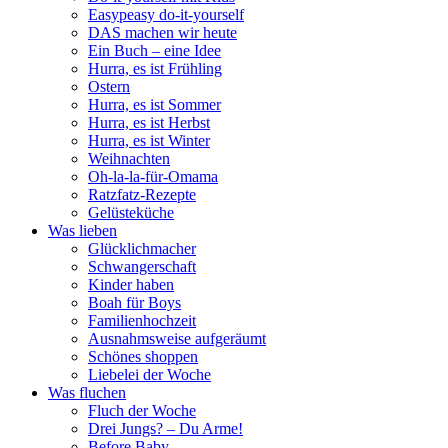
Easypeasy do-it-yourself
DAS machen wir heute
Ein Buch – eine Idee
Hurra, es ist Frühling
Ostern
Hurra, es ist Sommer
Hurra, es ist Herbst
Hurra, es ist Winter
Weihnachten
Oh-la-la-für-Omama
Ratzfatz-Rezepte
Gelüsteküche
Was lieben
Glücklichmacher
Schwangerschaft
Kinder haben
Boah für Boys
Familienhochzeit
Ausnahmsweise aufgeräumt
Schönes shoppen
Liebelei der Woche
Was fluchen
Fluch der Woche
Drei Jungs? – Du Arme!
Before Baby