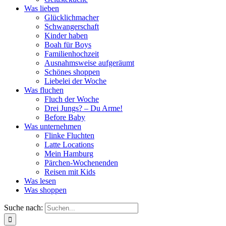
Was lieben
Glücklichmacher
Schwangerschaft
Kinder haben
Boah für Boys
Familienhochzeit
Ausnahmsweise aufgeräumt
Schönes shoppen
Liebelei der Woche
Was fluchen
Fluch der Woche
Drei Jungs? – Du Arme!
Before Baby
Was unternehmen
Flinke Fluchten
Latte Locations
Mein Hamburg
Pärchen-Wochenenden
Reisen mit Kids
Was lesen
Was shoppen
Suche nach: