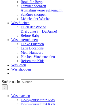
Boah für Boys
Familienhochzeit
Ausnahmsweise aufgeräumt
Schönes shoppen
Liebelei der Woche
Was fluchen
Fluch der Woche
Drei Jungs? – Du Arme!
Before Baby
Was unternehmen
Flinke Fluchten
Latte Locations
Mein Hamburg
Pärchen-Wochenenden
Reisen mit Kids
Was lesen
Was shoppen
Suche nach:
Was machen
Do-it-yourself für Kids
Do-it-yourself mit Kids