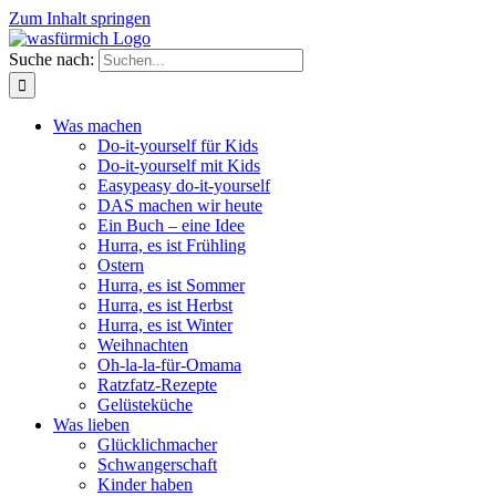
Zum Inhalt springen
Suche nach:
Was machen
Do-it-yourself für Kids
Do-it-yourself mit Kids
Easypeasy do-it-yourself
DAS machen wir heute
Ein Buch – eine Idee
Hurra, es ist Frühling
Ostern
Hurra, es ist Sommer
Hurra, es ist Herbst
Hurra, es ist Winter
Weihnachten
Oh-la-la-für-Omama
Ratzfatz-Rezepte
Gelüsteküche
Was lieben
Glücklichmacher
Schwangerschaft
Kinder haben