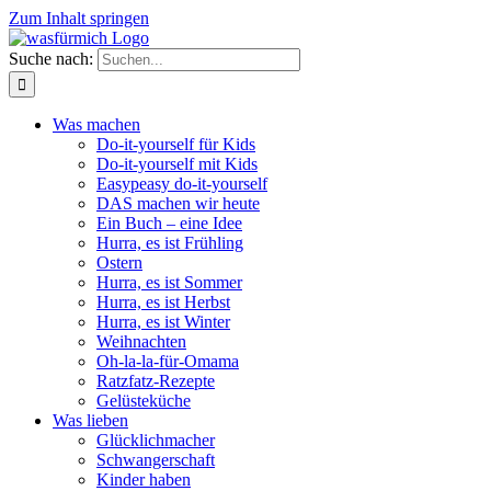
Zum Inhalt springen
Suche nach:
Was machen
Do-it-yourself für Kids
Do-it-yourself mit Kids
Easypeasy do-it-yourself
DAS machen wir heute
Ein Buch – eine Idee
Hurra, es ist Frühling
Ostern
Hurra, es ist Sommer
Hurra, es ist Herbst
Hurra, es ist Winter
Weihnachten
Oh-la-la-für-Omama
Ratzfatz-Rezepte
Gelüsteküche
Was lieben
Glücklichmacher
Schwangerschaft
Kinder haben