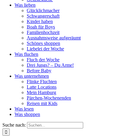
Was lieben
Glücklichmacher
Schwangerschaft
Kinder haben
Boah für Boys
Familienhochzeit
Ausnahmsweise aufgeräumt
Schönes shoppen
Liebelei der Woche
Was fluchen
Fluch der Woche
Drei Jungs? – Du Arme!
Before Baby
Was unternehmen
Flinke Fluchten
Latte Locations
Mein Hamburg
Pärchen-Wochenenden
Reisen mit Kids
Was lesen
Was shoppen
Suche nach: