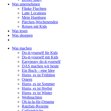
Was unternehmen
Flinke Fluchten
Latte Locations
Mein Hamburg
Pärchen-Wochenenden
Reisen mit Kids
Was lesen
Was shoppen
Was machen
Do-it-yourself für Kids
Do-it-yourself mit Kids
Easypeasy do-it-yourself
DAS machen wir heute
Ein Buch – eine Idee
Hurra, es ist Frühling
Ostern
Hurra, es ist Sommer
Hurra, es ist Herbst
Hurra, es ist Winter
Weihnachten
Oh-la-la-für-Omama
Ratzfatz-Rezepte
Gelüsteküche