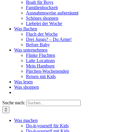
Boah für Boys
Familienhochzeit
Ausnahmsweise aufgeräumt
Schönes shoppen
Liebelei der Woche
Was fluchen
Fluch der Woche
Drei Jungs? – Du Arme!
Before Baby
Was unternehmen
Flinke Fluchten
Latte Locations
Mein Hamburg
Pärchen-Wochenenden
Reisen mit Kids
Was lesen
Was shoppen
Suche nach:
Was machen
Do-it-yourself für Kids
Do-it-yourself mit Kids