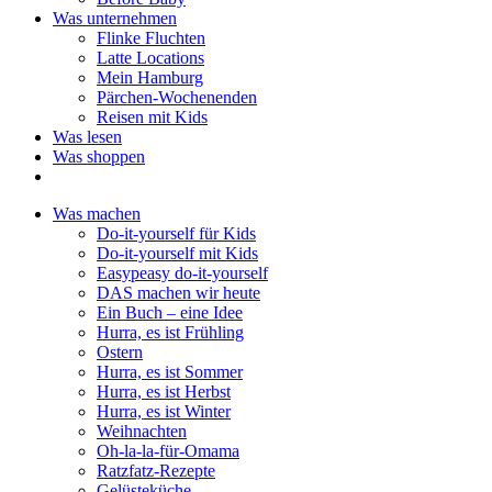
Was unternehmen
Flinke Fluchten
Latte Locations
Mein Hamburg
Pärchen-Wochenenden
Reisen mit Kids
Was lesen
Was shoppen
Was machen
Do-it-yourself für Kids
Do-it-yourself mit Kids
Easypeasy do-it-yourself
DAS machen wir heute
Ein Buch – eine Idee
Hurra, es ist Frühling
Ostern
Hurra, es ist Sommer
Hurra, es ist Herbst
Hurra, es ist Winter
Weihnachten
Oh-la-la-für-Omama
Ratzfatz-Rezepte
Gelüsteküche