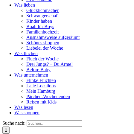
Was lieben
Glücklichmacher
Schwangerschaft
Kinder haben
Boah für Boys
Familienhochzeit
Ausnahmsweise aufgeräumt
Schönes shoppen
Liebelei der Woche
Was fluchen
Fluch der Woche
Drei Jungs? – Du Arme!
Before Baby
Was unternehmen
Flinke Fluchten
Latte Locations
Mein Hamburg
Pärchen-Wochenenden
Reisen mit Kids
Was lesen
Was shoppen
Suche nach: