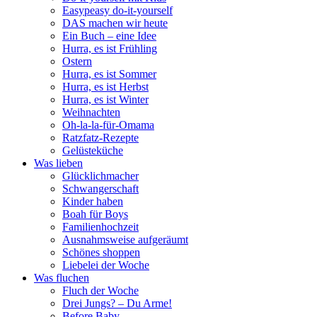
Easypeasy do-it-yourself
DAS machen wir heute
Ein Buch – eine Idee
Hurra, es ist Frühling
Ostern
Hurra, es ist Sommer
Hurra, es ist Herbst
Hurra, es ist Winter
Weihnachten
Oh-la-la-für-Omama
Ratzfatz-Rezepte
Gelüsteküche
Was lieben
Glücklichmacher
Schwangerschaft
Kinder haben
Boah für Boys
Familienhochzeit
Ausnahmsweise aufgeräumt
Schönes shoppen
Liebelei der Woche
Was fluchen
Fluch der Woche
Drei Jungs? – Du Arme!
Before Baby