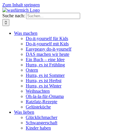
Zum Inhalt springen
Suche nach:
Was machen
Do-it-yourself für Kids
Do-it-yourself mit Kids
Easypeasy do-it-yourself
DAS machen wir heute
Ein Buch – eine Idee
Hurra, es ist Frühling
Ostern
Hurra, es ist Sommer
Hurra, es ist Herbst
Hurra, es ist Winter
Weihnachten
Oh-la-la-für-Omama
Ratzfatz-Rezepte
Gelüsteküche
Was lieben
Glücklichmacher
Schwangerschaft
Kinder haben