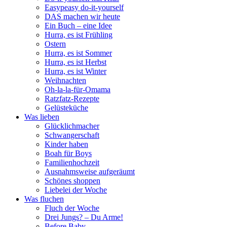
Easypeasy do-it-yourself
DAS machen wir heute
Ein Buch – eine Idee
Hurra, es ist Frühling
Ostern
Hurra, es ist Sommer
Hurra, es ist Herbst
Hurra, es ist Winter
Weihnachten
Oh-la-la-für-Omama
Ratzfatz-Rezepte
Gelüsteküche
Was lieben
Glücklichmacher
Schwangerschaft
Kinder haben
Boah für Boys
Familienhochzeit
Ausnahmsweise aufgeräumt
Schönes shoppen
Liebelei der Woche
Was fluchen
Fluch der Woche
Drei Jungs? – Du Arme!
Before Baby