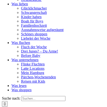
Was lieben
Glücklichmacher
Schwangerschaft
Kinder haben
Boah für Boys
Familienhochzeit
Ausnahmsweise aufgeräumt
Schönes shoppen
Liebelei der Woche
Was fluchen
Fluch der Woche
Drei Jungs? – Du Arme!
Before Baby
Was unternehmen
Flinke Fluchten
Latte Locations
Mein Hamburg
Pärchen-Wochenenden
Reisen mit Kids
Was lesen
Was shoppen
Suche nach: