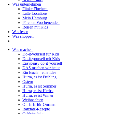
Was unternehmen
Flinke Fluchten
Latte Locations
Mein Hamburg
Pärchen-Wochenenden
Reisen mit Kids
Was lesen
Was shoppen
Was machen
Do-it-yourself für Kids
Do-it-yourself mit Kids
Easypeasy do-it-yourself
DAS machen wir heute
Ein Buch – eine Idee
Hurra, es ist Frühling
Ostern
Hurra, es ist Sommer
Hurra, es ist Herbst
Hurra, es ist Winter
Weihnachten
Oh-la-la-für-Omama
Ratzfatz-Rezepte
Gelüsteküche