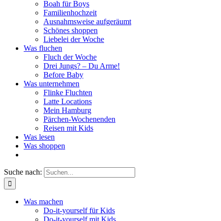
Boah für Boys
Familienhochzeit
Ausnahmsweise aufgeräumt
Schönes shoppen
Liebelei der Woche
Was fluchen
Fluch der Woche
Drei Jungs? – Du Arme!
Before Baby
Was unternehmen
Flinke Fluchten
Latte Locations
Mein Hamburg
Pärchen-Wochenenden
Reisen mit Kids
Was lesen
Was shoppen
Suche nach:
Was machen
Do-it-yourself für Kids
Do-it-yourself mit Kids