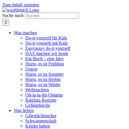
Zum Inhalt springen
Suche nach:
Was machen
Do-it-yourself für Kids
Do-it-yourself mit Kids
Easypeasy do-it-yourself
DAS machen wir heute
Ein Buch – eine Idee
Hurra, es ist Frühling
Ostern
Hurra, es ist Sommer
Hurra, es ist Herbst
Hurra, es ist Winter
Weihnachten
Oh-la-la-für-Omama
Ratzfatz-Rezepte
Gelüsteküche
Was lieben
Glücklichmacher
Schwangerschaft
Kinder haben